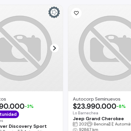
tos
Autocorp Seminuevos
490.000
$23.990.000
-3%
-8%
Lo Barnechea
tunidad
Jeep Grand Cherokee
es
2021
Bencina
Automát
ver Discovery Sport
92867 km