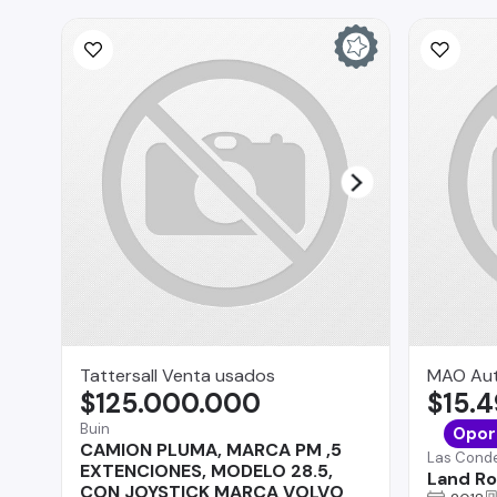
Tattersall Venta usados
MAO Au
$125.000.000
$15.
Buin
Opor
CAMION PLUMA, MARCA PM ,5
Las Cond
EXTENCIONES, MODELO 28.5,
Land Ro
CON JOYSTICK MARCA VOLVO