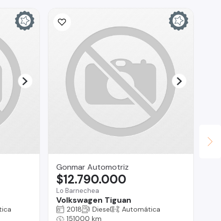
Gonmar Automotriz
Co
$12.790.000
$
Lo Barnechea
O'H
Volkswagen Tiguan
Pe
ica
2018
Diesel
Automática
151000 km