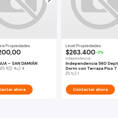
ara Propiedades
Level Propiedades
.200,00
$263.400
-3%
a
Independencia
UA – SAN DAMIÁN
Independencia 560 Dept
2
Dorm con Terraza Piso 7
5
4
4
1
1
actar ahora
Contactar ahora