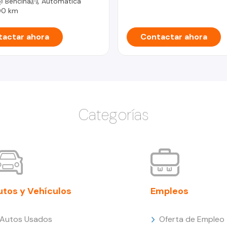
Bencina
Automática
00 km
actar ahora
Contactar ahora
Categorías
utos y Vehículos
Empleos
Autos Usados
Oferta de Empleo