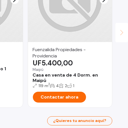
Fuenzalida Propiedades -
Su
$
Providencia
UF5.400,00
Pro
o 1
De
Maipú
do
Casa en venta de 4 Dorm. en
Maipú
2
119 m
4
2
1
Contactar ahora
¿Quieres tu anuncio aquí?