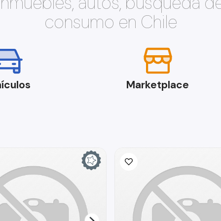
 inmuebles, autos, búsqueda d
consumo en Chile
ículos
Marketplace