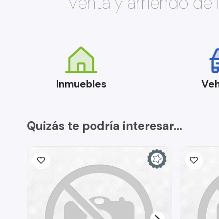
Venta y arriendo de
Inmuebles
Veh
Quizás te podría interesar...