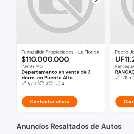
Fuenzalida Propiedades - La Florida
Pedro J
$110.000.000
UF11
Puente Alto
Rancagu
Departamento en venta de 3
RANCAG
dorm. en Puente Alto
176 m
2
67 m
3
1
2
Contactar ahora
Cont
Anuncios Resaltados de Autos