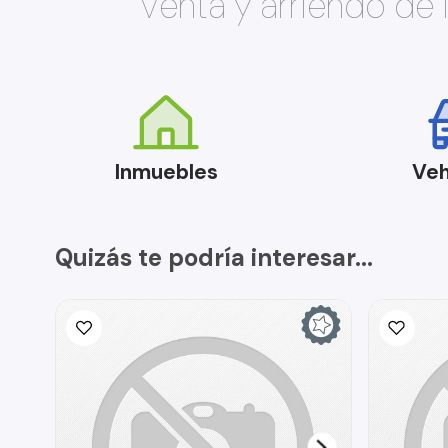
Venta y arriendo de
Inmuebles
Veh
Quizás te podría interesar...