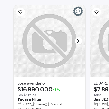
Jose avendaño
EDUARD
$16.990.000
$7.8
-3%
Los Ángeles
Talca
Toyota Hilux
Jac JS2
2022
Diesel
Manual
2023
134000 km
4300