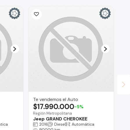
Te vendemos el Auto
Lu
$17.990.000
$
-5%
Región Metropolitana
Ca
Jeep GRAND CHEROKEE
¡O
TR
tica
2016
Diesel
Automática
DO
90000 km