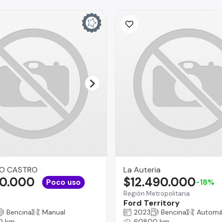
O CASTRO
La Auteria
90.000
$12.490.000
Poco uso
-18%
Región Metropolitana
Ford Territory
Bencina
Manual
2023
Bencina
Automá
0 km
60800 km