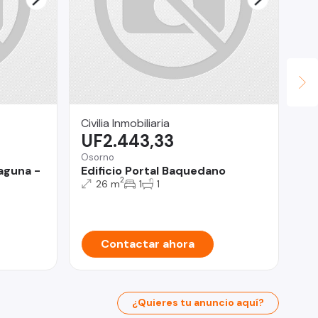
Civilia Inmobiliaria
Su
UF2.443,33
$
Osorno
Pro
laguna -
Edificio Portal Baquedano
De
2
do
26 m
1
1
Contactar ahora
¿Quieres tu anuncio aquí?