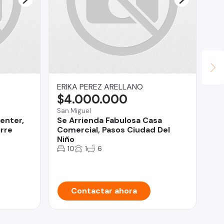
ERIKA PEREZ ARELLANO
Ga
$4.000.000
$
San Miguel
Qui
Center,
Se Arrienda Fabulosa Casa
Ca
rre
Comercial, Pasos Ciudad Del
do
Niño
10
1
6
Contactar ahora