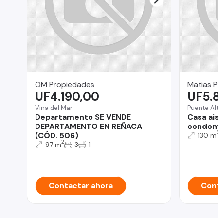
OM Propiedades
Matias P
UF4.190,00
UF5.
Viña del Mar
Puente Al
Departamento SE VENDE
Casa ai
DEPARTAMENTO EN REÑACA
condomi
(CÓD. 506)
130 m
2
97 m
3
1
Contactar ahora
Cont