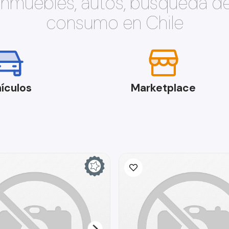
 inmuebles, autos, búsqueda d
consumo en Chile
ículos
Marketplace