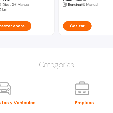
Diesel
Manual
Bencina
Manual
0 km
actar ahora
Cotizar
Categorías
utos y Vehículos
Empleos