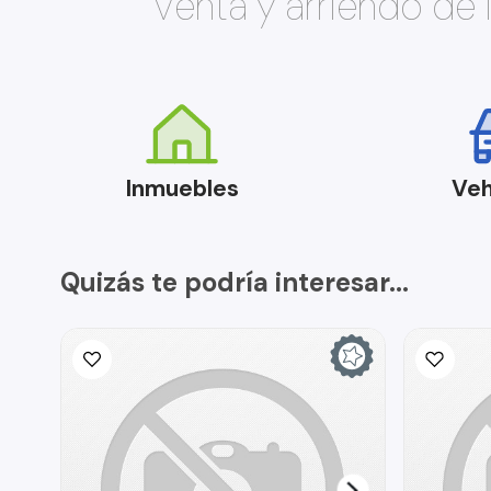
Venta y arriendo de
Inmuebles
Veh
Quizás te podría interesar...