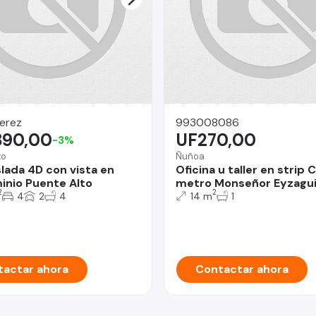
erez
993008086
890,00
UF270,00
-3%
to
Ñuñoa
slada 4D con vista en
Oficina u taller en strip 
nio Puente Alto
metro Monseñor Eyzagui
2
2
4
2
4
14 m
1
actar ahora
Contactar ahora