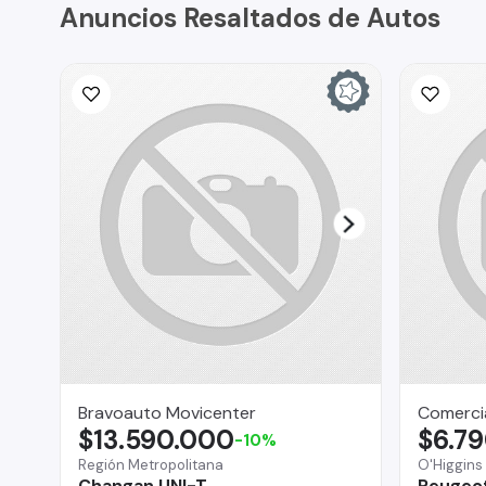
Anuncios Resaltados de Autos
Bravoauto Movicenter
Comercia
$13.590.000
$6.7
-10%
Región Metropolitana
O'Higgins
Changan UNI-T
Peugeo