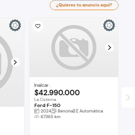
¿Quieres tu anuncio aquí?
Inalcar .
$42.990.000
La Cisterna
Ford F-150
2024
Bencina
Automática
Ro
67365 km
$