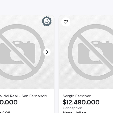
l del Real - San Fernando
Sergio Escobar
90.000
$12.490.000
Concepción
t 208
Haval Jolion