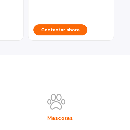
Vill
To
Contactar ahora
Mascotas