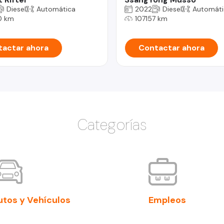
Diesel
Automática
2022
Diesel
Automáti
0 km
107157 km
actar ahora
Contactar ahora
Categorías
utos y Vehículos
Empleos