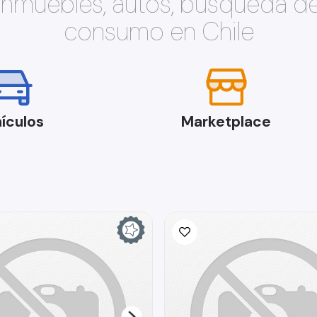
 inmuebles, autos, búsqueda d
consumo en Chile
ículos
Marketplace