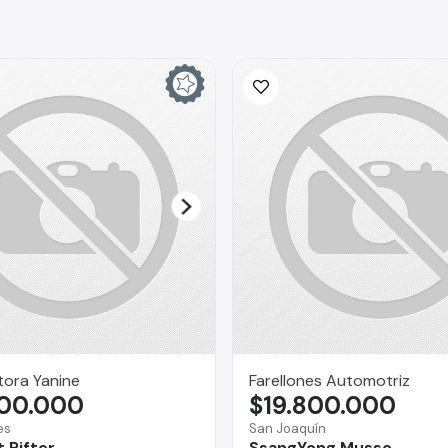
ora Yanine
Farellones Automotriz
800.000
$19.800.000
es
San Joaquín
 Rifter
SsangYong Musso