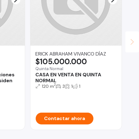
ERICK ABRAHAM VIVANCO DÍAZ
Pr
$105.000.000
$
Quinta Normal
Tal
ciones
CASA EN VENTA EN QUINTA
CA
siden
NORMAL
Bi
2
120 m
3
1
1
Contactar ahora