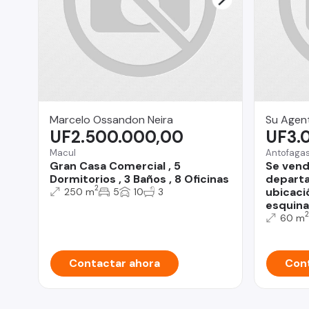
Marcelo Ossandon Neira
Su Agent
UF2.500.000,00
UF3.
Macul
Antofaga
Gran Casa Comercial , 5
Se vend
Dormitorios , 3 Baños , 8 Oficinas
depart
2
ubicaci
250 m
5
10
3
esquina
2
60 m
Contactar ahora
Cont