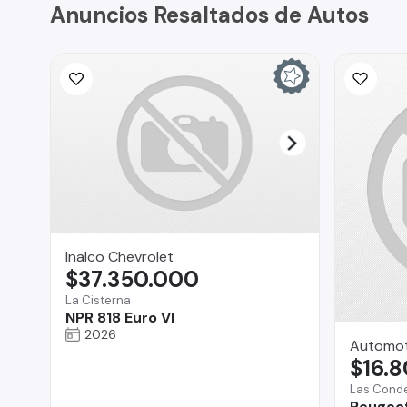
Anuncios Resaltados de Autos
Inalco Chevrolet
$37.350.000
La Cisterna
NPR 818 Euro VI
2026
Automot
$16.
Las Cond
Peugeot