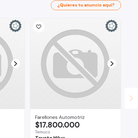
¿Quieres tu anuncio aquí?
Farellones Automotriz
Ca
$17.800.000
$
Temuco
La
Toyota Hilux
Ch