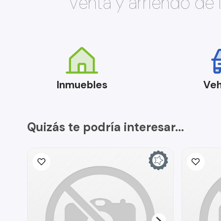
Venta y arriendo de
Inmuebles
Veh
Quizás te podría interesar...