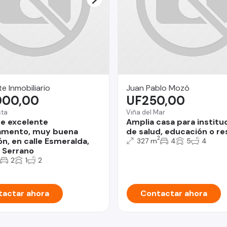
e Inmobiliario
Juan Pablo Mozó
000,00
UF250,00
sta
Viña del Mar
e excelente
Amplia casa para institu
amento, muy buena
de salud, educación o re
2
ón, en calle Esmeralda,
327 m
4
5
4
 Serrano
2
1
2
actar ahora
Contactar ahora