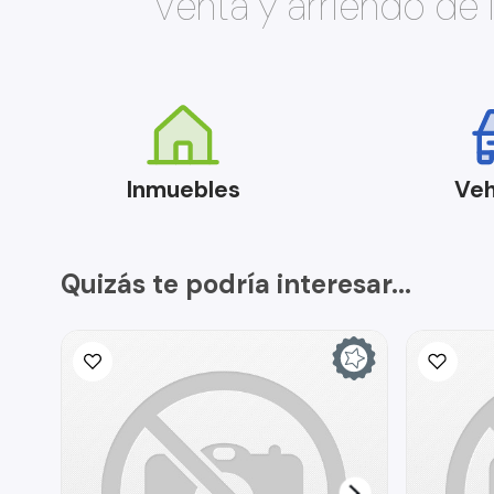
Venta y arriendo de
Inmuebles
Veh
Quizás te podría interesar...