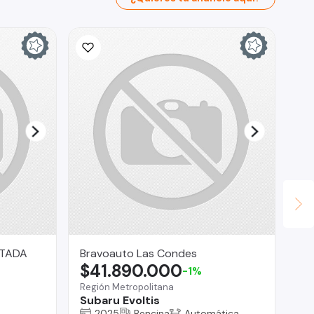
ITADA
Bravoauto Las Condes
Ca
$41.890.000
$
-1%
Región Metropolitana
La
Subaru Evoltis
Je
2025
Bencina
Automática