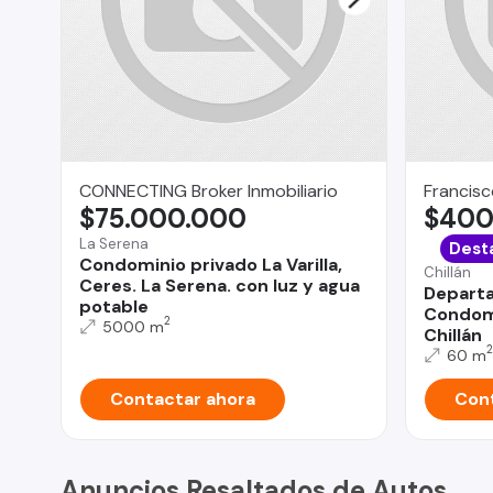
CONNECTING Broker Inmobiliario
Francisc
$75.000.000
$400
La Serena
Dest
Condominio privado La Varilla,
Chillán
Ceres. La Serena. con luz y agua
Departa
potable
Condomi
2
5000 m
Chillán
2
60 m
Contactar ahora
Cont
Anuncios Resaltados de Autos