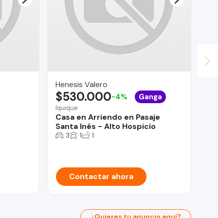
Henesis Valero
Le
$530.000
$
-4%
Ganga
Iquique
Ñu
Casa en Arriendo en Pasaje
RE
Santa Inés - Alto Hospicio
De
3
1
1
Contactar ahora
¿Quieres tu anuncio aquí?