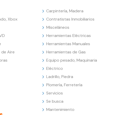
Carpintería, Madera
endo, Xbox
Contratistas Inmobiliarios
Misceláneos
DVD
Herramientas Eléctricas
e
Herramientas Manuales
 de Aire
Herramientas de Gas
oras
Equipo pesado, Maquinaria
Eléctrico
Ladrillo, Piedra
Plomería, Ferretería
Servicios
Se busca
Mantenimiento
e