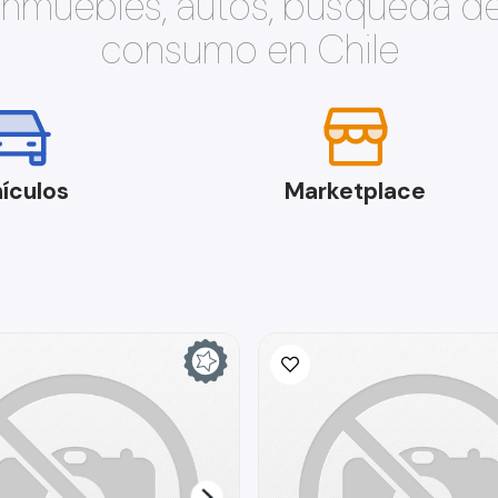
 inmuebles, autos, búsqueda d
consumo en Chile
ículos
Marketplace