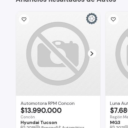
Automotora RPM Concon
Luna Au
$13.990.000
$7.6
Concón
Región Me
Hyundai Tucson
MG3
2019
Bencina
Automática
2021