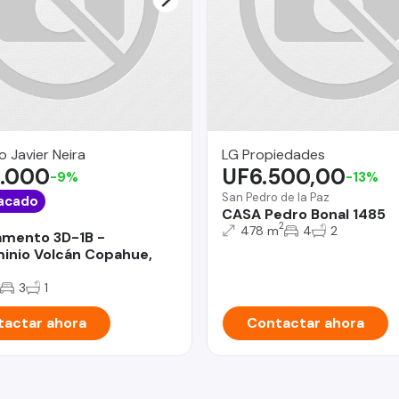
o Javier Neira
LG Propiedades
.000
UF6.500,00
-9%
-13%
San Pedro de la Paz
acado
CASA Pedro Bonal 1485
2
478 m
4
2
mento 3D-1B -
nio Volcán Copahue,
3
1
actar ahora
Contactar ahora