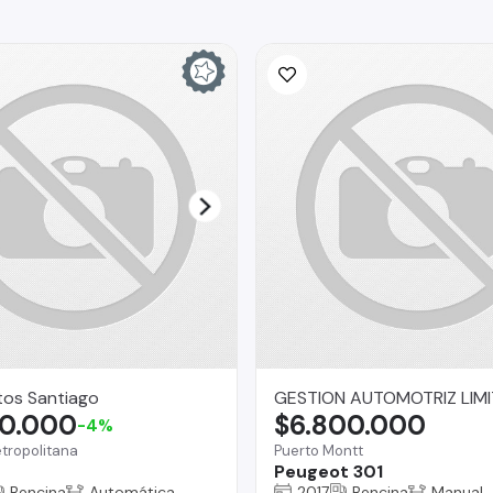
tos Santiago
GESTION AUTOMOTRIZ LIM
80.000
$6.800.000
-4%
tropolitana
Puerto Montt
Peugeot 301
Bencina
Automática
2017
Bencina
Manual