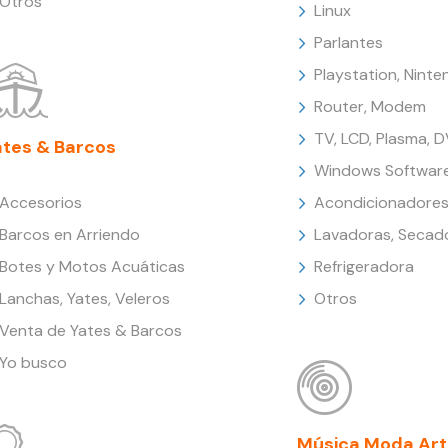
Otros
Linux
Parlantes
Playstation, Nint
Router, Modem
TV, LCD, Plasma, 
ates & Barcos
Windows Softwar
Accesorios
Acondicionadores
Barcos en Arriendo
Lavadoras, Secad
Botes y Motos Acuáticas
Refrigeradora
Lanchas, Yates, Veleros
Otros
Venta de Yates & Barcos
Yo busco
Música Moda Art