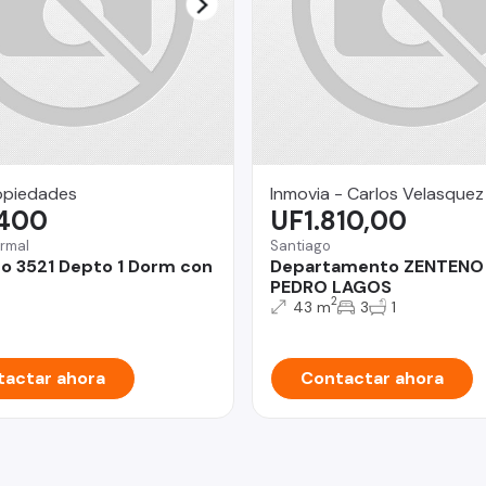
opiedades
Inmovia - Carlos Velasquez
.400
UF1.810,00
rmal
Santiago
 3521 Depto 1 Dorm con
Departamento ZENTENO 
PEDRO LAGOS
2
43 m
3
1
actar ahora
Contactar ahora