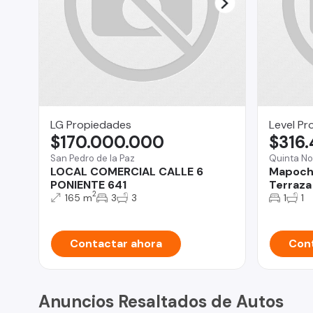
LG Propiedades
Level Pr
$170.000.000
$316
San Pedro de la Paz
Quinta No
LOCAL COMERCIAL CALLE 6
Mapocho
PONIENTE 641
Terraza
2
165 m
3
3
1
1
Contactar ahora
Cont
Anuncios Resaltados de Autos