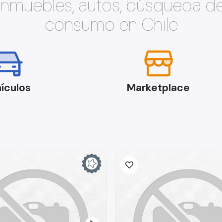
 inmuebles, autos, búsqueda d
consumo en Chile
ículos
Marketplace