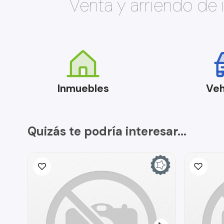
Venta y arriendo de
Inmuebles
Veh
Quizás te podría interesar...