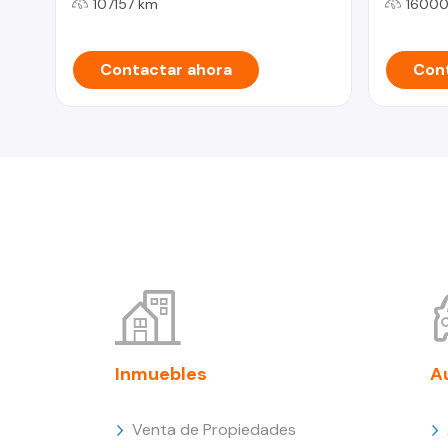
107157 km
16000
Contactar ahora
Cont
Inmuebles
A
Venta de Propiedades