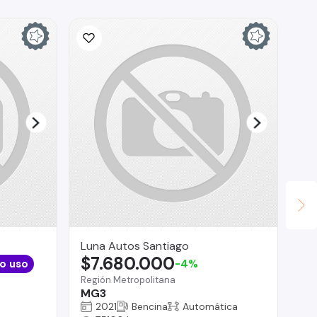
Luna Autos Santiago
Ta
$7.680.000
$
o uso
-4%
Región Metropolitana
Tal
MG3
Mi
2021
Bencina
Automática