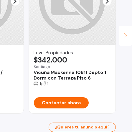
Level Propiedades
Ur
$342.000
U
Santiago
La 
/
Vicuña Mackenna 10811 Depto 1
Ca
Dorm con Terraza Piso 6
CE
1
1
Contactar ahora
¿Quieres tu anuncio aquí?