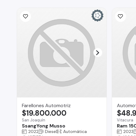
Farellones Automotriz
Automoto
$19.800.000
$48.
San Joaquín
Vitacura
SsangYong Musso
Ram 15
2022
Diesel
Automática
2023