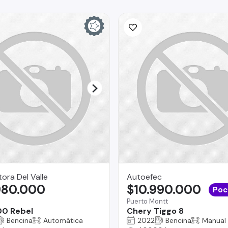
ra Del Valle
Autoefec
980.000
$10.990.000
Poc
Puerto Montt
00 Rebel
Chery Tiggo 8
Bencina
Automática
2022
Bencina
Manual