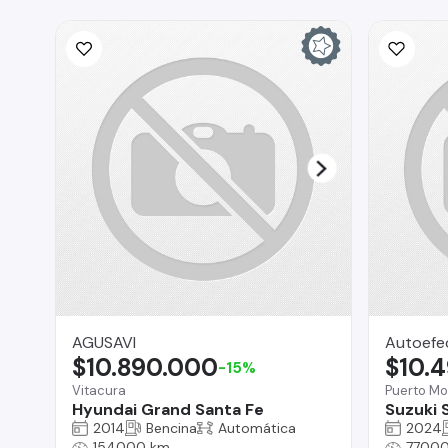
AGUSAVI
Autoefe
$10.890.000
$10.
-15%
Vitacura
Puerto Mo
Hyundai Grand Santa Fe
Suzuki 
2014
Bencina
Automática
2024
154000 km
77000