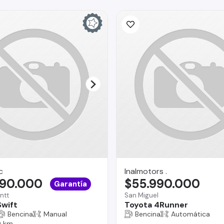
c
Inalmotors .
490.000
$55.990.000
Garantía
ntt
San Miguel
Swift
Toyota 4Runner
Bencina
Manual
Bencina
Automática
 km