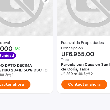
ndoval
Fuenzalida Propiedades -
.000
Concepción
-6%
UF6.955,00
tunidad
Talca
l
Parcela con Casa en San 
DO DPTO DECIMA
de Colín, Talca
A 1180 2D+1B 50% DSCTO
2
250 m
3
2
2
1
actar ahora
Contactar ahora