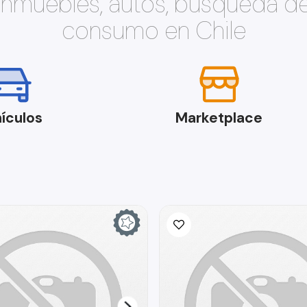
 inmuebles, autos, búsqueda d
consumo en Chile
ículos
Marketplace