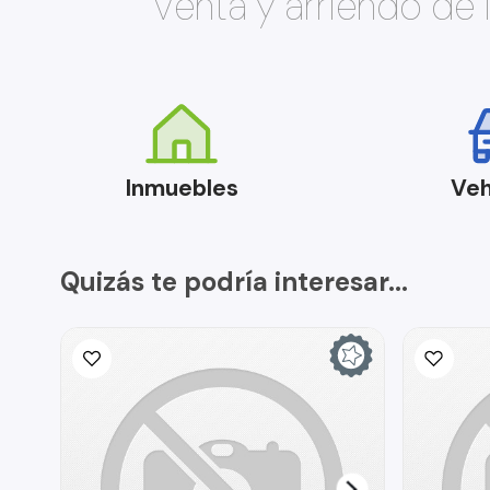
Venta y arriendo de
Inmuebles
Veh
Quizás te podría interesar...