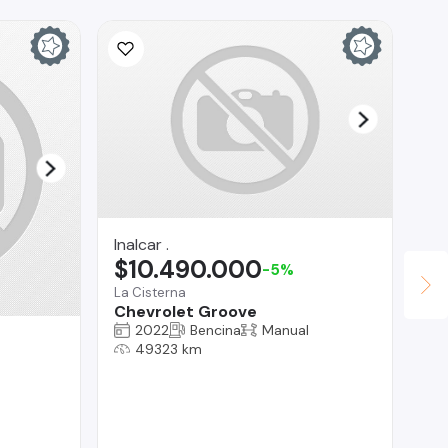
Inalcar .
$10.490.000
-5%
La Cisterna
Chevrolet Groove
2022
Bencina
Manual
Ad
49323 km
$
Val
Je