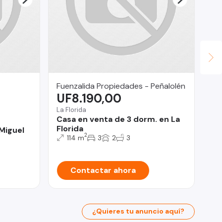
Fuenzalida Propiedades - Peñalolén
La
UF8.190,00
U
La Florida
Lo 
Casa en venta de 3 dorm. en La
De
Florida
do
Miguel
2
114 m
3
2
3
Contactar ahora
¿Quieres tu anuncio aquí?