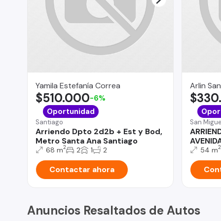
Yamila Estefanía Correa
Arlin Sa
$510.000
$330
-6%
Oportunidad
Opor
Santiago
San Migue
Arriendo Dpto 2d2b + Est y Bod,
ARRIEN
Metro Santa Ana Santiago
AVENID
2
2
68 m
2
1
2
54 m
Contactar ahora
Cont
Anuncios Resaltados de Autos