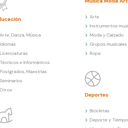
Música Moda Art
Arte
ducación
Instrumentos musi
Arte, Danza, Música
Moda y Calzado
Idiomas
Grupos musicales
Licenciaturas
Ropa
Técnicos e Informáticos
Postgrados, Maestrías
Seminarios
Otros
Deportes
Bicicletas
Deporte y Tiempo 