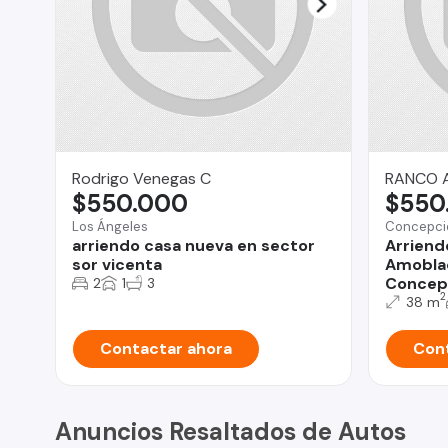
Rodrigo Venegas C
RANCO 
$550.000
$550
Los Ángeles
Concepci
arriendo casa nueva en sector
Arriend
sor vicenta
Amoblad
Concep
2
1
3
2
38 m
Contactar ahora
Cont
Anuncios Resaltados de Autos