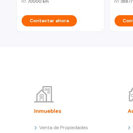
70000 km
38877
Contactar ahora
Cont
Inmuebles
A
Venta de Propiedades