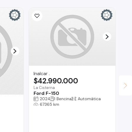
Inalcar .
$42.990.000
La Cisterna
Ford F-150
2024
Bencina
Automática
In
67365 km
$
La 
Ch