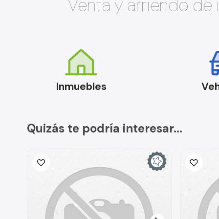
Venta y arriendo de
Inmuebles
Veh
Quizás te podría interesar...