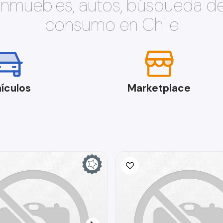
 inmuebles, autos, búsqueda d
consumo en Chile
ículos
Marketplace