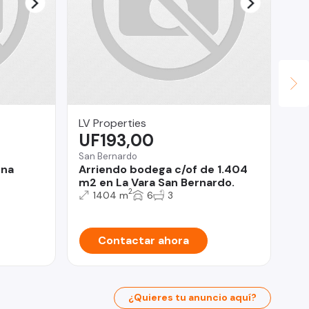
LV Properties
Pat
UF193,00
U
San Bernardo
San
ena
Arriendo bodega c/of de 1.404
Ar
m2 en La Vara San Bernardo.
cu
2
Hé
1404 m
6
3
Contactar ahora
¿Quieres tu anuncio aquí?