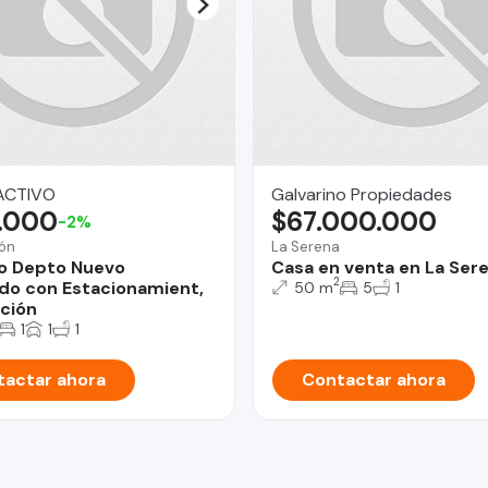
ACTIVO
Galvarino Propiedades
.000
$67.000.000
-2%
ón
La Serena
o Depto Nuevo
Casa en venta en La Ser
2
o con Estacionamient,
50 m
5
1
ción
1
1
1
actar ahora
Contactar ahora