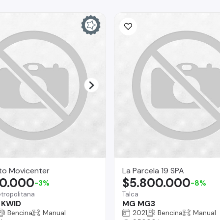
to Movicenter
La Parcela 19 SPA
90.000
$5.800.000
-3%
-8%
tropolitana
Talca
 KWID
MG MG3
Bencina
Manual
2021
Bencina
Manual