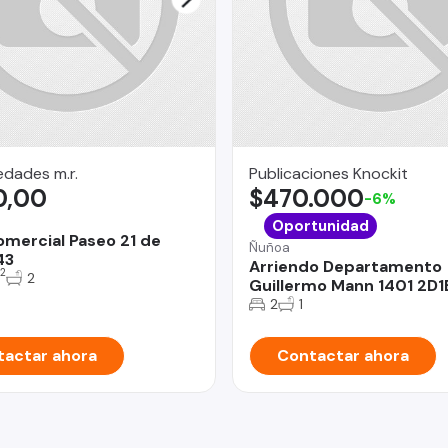
dades m.r.
Publicaciones Knockit
0,00
$470.000
-6%
Oportunidad
omercial Paseo 21 de
Ñuñoa
43
Arriendo Departamento
2
2
Guillermo Mann 1401 2D1
2
1
actar ahora
Contactar ahora