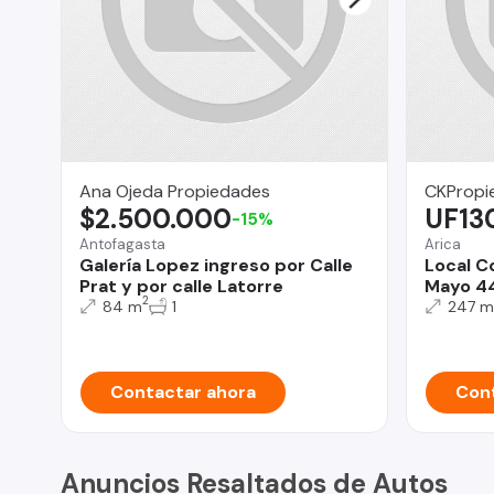
Ana Ojeda Propiedades
CKPropie
$2.500.000
UF13
-15%
Antofagasta
Arica
Galería Lopez ingreso por Calle
Local C
Prat y por calle Latorre
Mayo 4
2
84 m
1
247 m
Contactar ahora
Cont
Anuncios Resaltados de Autos