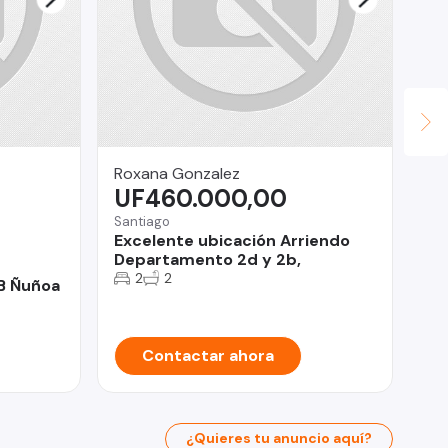
Roxana Gonzalez
Pr
UF460.000,00
$
Santiago
Ant
Excelente ubicación Arriendo
Se
Departamento 2d y 2b,
Ti
2
2
B Ñuñoa
Contactar ahora
¿Quieres tu anuncio aquí?