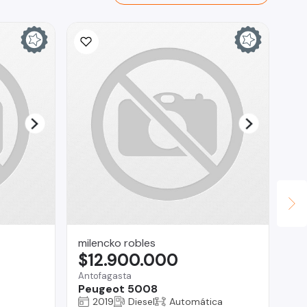
milencko robles
Br
$12.900.000
$
Antofagasta
Reg
Peugeot 5008
Ch
2019
Diesel
Automática