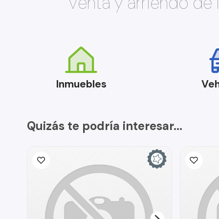
Venta y arriendo de
Inmuebles
Veh
Quizás te podría interesar...