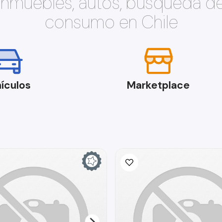
 inmuebles, autos, búsqueda d
consumo en Chile
ículos
Marketplace