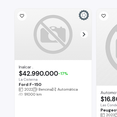
Inalcar .
$42.990.000
-17%
La Cisterna
Ford F-150
2022
Bencina
Automática
Automot
91000 km
$16.
Las Cond
Peugeot
2023