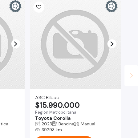
ASC Bilbao
Fa
$15.990.000
$
Región Metropolitana
Te
Toyota Corolla
To
tica
2023
Bencina
Manual
39293 km