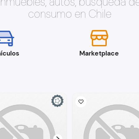
 inmuebles, autos, búsqueda d
consumo en Chile
ículos
Marketplace