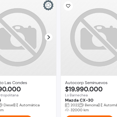
to Las Condes
Autocorp Seminuevos
790.000
$19.990.000
tropolitana
Lo Barnechea
6
Mazda CX-30
Diesel
Automática
2022
Bencina
Automá
km
32000 km