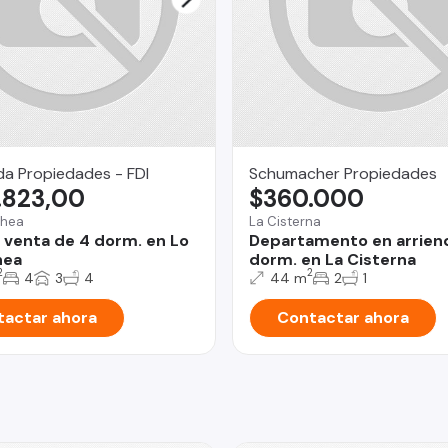
da Propiedades - FDI
Schumacher Propiedades
.823,00
$360.000
chea
La Cisterna
 venta de 4 dorm. en Lo
Departamento en arrien
hea
dorm. en La Cisterna
2
2
4
3
4
44 m
2
1
actar ahora
Contactar ahora