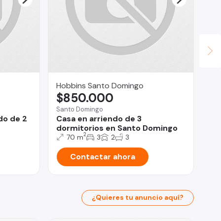
Hobbins Santo Domingo
LV
$850.000
U
Santo Domingo
Qui
do de 2
Casa en arriendo de 3
Ar
dormitorios en Santo Domingo
P.
2
70 m
3
2
3
Contactar ahora
¿Quieres tu anuncio aquí?