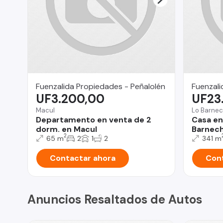
Fuenzalida Propiedades - Peñalolén
Fuenzali
UF3.200,00
UF23
Macul
Lo Barne
Departamento en venta de 2
Casa en
dorm. en Macul
Barnec
2
65 m
2
1
2
341 m
Contactar ahora
Cont
Anuncios Resaltados de Autos