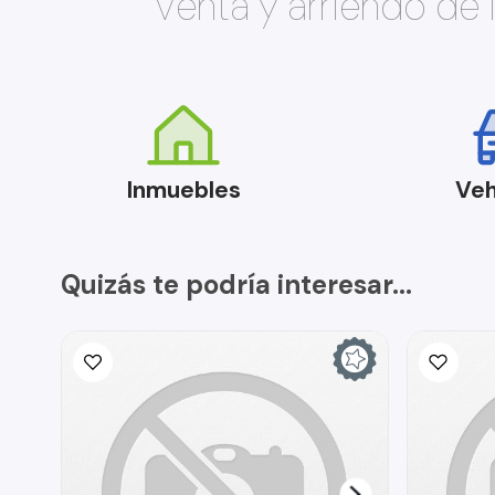
Venta y arriendo de
Inmuebles
Veh
Quizás te podría interesar...