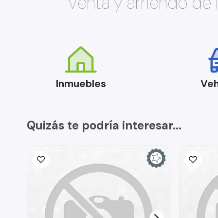
Venta y arriendo de
Inmuebles
Veh
Quizás te podría interesar...