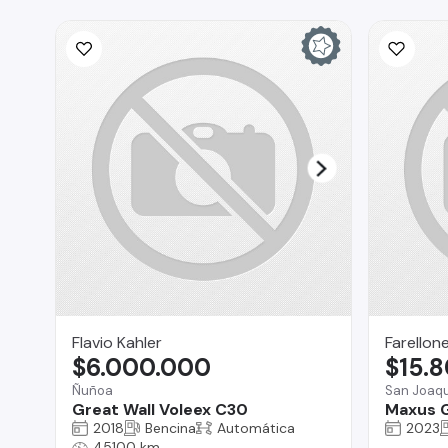
Flavio Kahler
Farellon
$6.000.000
$15.
Ñuñoa
San Joaqu
Great Wall Voleex C30
Maxus 
2018
Bencina
Automática
2023
45100 km