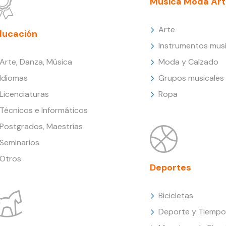
Música Moda Art
Arte
ducación
Instrumentos musi
Arte, Danza, Música
Moda y Calzado
Idiomas
Grupos musicales
Licenciaturas
Ropa
Técnicos e Informáticos
Postgrados, Maestrías
Seminarios
Otros
Deportes
Bicicletas
Deporte y Tiempo 