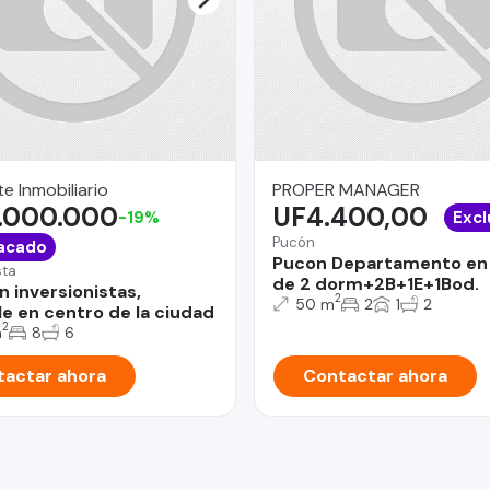
e Inmobiliario
PROPER MANAGER
.000.000
UF4.400,00
-19%
Excl
Pucón
acado
Pucon Departamento en
sta
de 2 dorm+2B+1E+1Bod.
n inversionistas,
2
50 m
2
1
2
e en centro de la ciudad
2
m
8
6
actar ahora
Contactar ahora