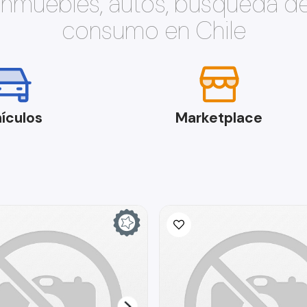
 inmuebles, autos, búsqueda d
consumo en Chile
ículos
Marketplace