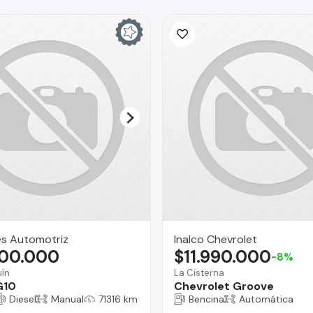
es Automotriz
Inalco Chevrolet
800.000
$11.990.000
-8%
ín
La Cisterna
G10
Chevrolet Groove
Diesel
Manual
71316 km
Bencina
Automática