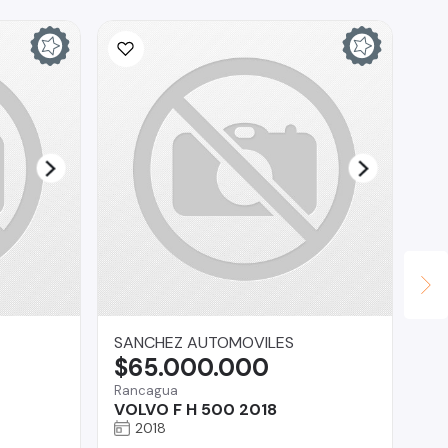
SANCHEZ AUTOMOVILES
Au
$65.000.000
$
Rancagua
Vit
VOLVO F H 500 2018
Hy
2018