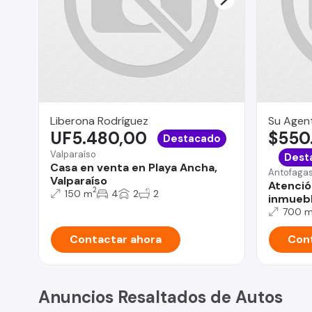
Liberona Rodríguez
Su Agent
UF5.480,00
$550
Destacado
Valparaíso
Dest
Casa en venta en Playa Ancha,
Antofaga
Valparaíso
Atenció
2
150 m
4
2
2
inmuebl
700 
Contactar ahora
Cont
Anuncios Resaltados de Autos