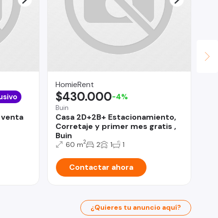
HomieRent
Le
$430.000
$
usivo
-4%
Buin
Ind
 venta
Casa 2D+2B+ Estacionamiento,
Nu
Corretaje y primer mes gratis ,
Ar
Buin
2
60 m
2
1
1
Contactar ahora
¿Quieres tu anuncio aquí?