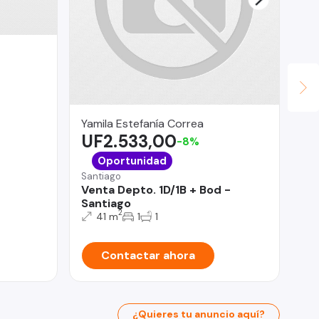
Yamila Estefanía Correa
Fu
UF2.533,00
Mil
-8%
U
Oportunidad
La 
Santiago
De
Venta Depto. 1D/1B + Bod -
Ve
Santiago
Bo
2
41 m
1
1
Contactar ahora
¿Quieres tu anuncio aquí?