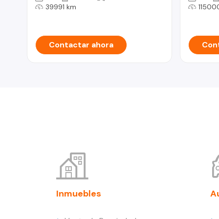
39991 km
11500
Contactar ahora
Cont
Inmuebles
A