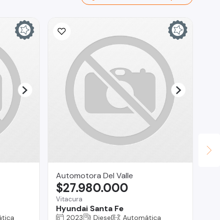
Automotora Del Valle
Mu
$27.980.000
$
Vitacura
Ma
Hyundai Santa Fe
Su
tica
2023
Diesel
Automática