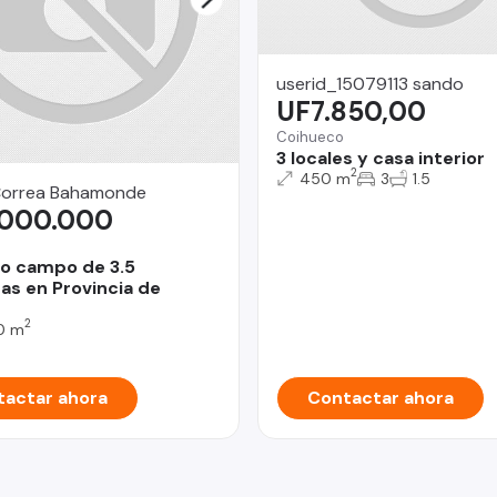
userid_15079113 sando
UF7.850,00
Coihueco
3 locales y casa interior
2
450 m
3
1.5
Correa Bahamonde
.000.000
o campo de 3.5
as en Provincia de
2
0 m
actar ahora
Contactar ahora