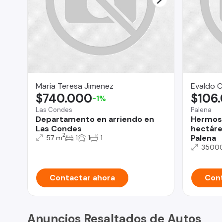
Maria Teresa Jimenez
Evaldo 
$740.000
$106
-1%
Las Condes
Palena
Departamento en arriendo en
Hermos
Las Condes
hectáre
2
Palena
57 m
1
1
1
3500
Contactar ahora
Cont
Anuncios Resaltados de Autos