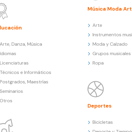
Música Moda Art
Arte
ducación
Instrumentos musi
Arte, Danza, Música
Moda y Calzado
Idiomas
Grupos musicales
Licenciaturas
Ropa
Técnicos e Informáticos
Postgrados, Maestrías
Seminarios
Otros
Deportes
Bicicletas
Deporte y Tiempo 