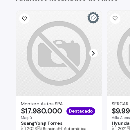
Montero Autos SPA
SERCAR
$17.980.000
$9.9
Destacado
Maipú
Villa Ale
SsangYong Torres
Hyunda
2023
Bencina
Automática
2021