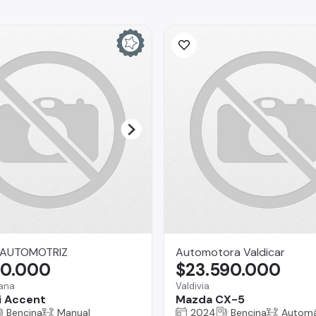
 AUTOMOTRIZ
Automotora Valdicar
90.000
$23.590.000
mana
Valdivia
i Accent
Mazda CX-5
Bencina
Manual
2024
Bencina
Automá