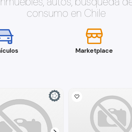
 inmuebles, autos, búsqueda d
consumo en Chile
ículos
Marketplace