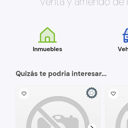
Venta y arriendo de
Inmuebles
Veh
Quizás te podría interesar...