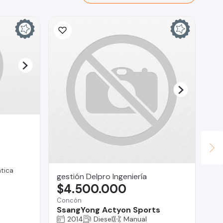
tica
gestión Delpro Ingeniería
Cu
$4.500.000
$
Concón
Reg
SsangYong Actyon Sports
Fo
2014
Diesel
Manual