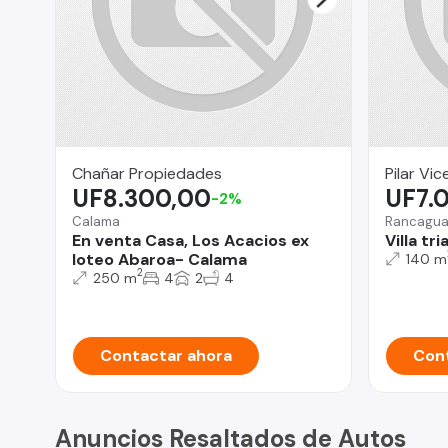
Chañar Propiedades
Pilar Vi
UF8.300,00
UF7.
-2%
Calama
Rancagu
En venta Casa, Los Acacios ex
Villa tr
loteo Abaroa- Calama
140 m
2
250 m
4
2
4
Contactar ahora
Cont
Anuncios Resaltados de Autos