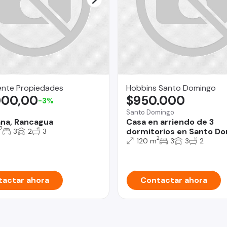
cente Propiedades
Hobbins Santo Domingo
000,00
$950.000
-3%
a
Santo Domingo
iana, Rancagua
Casa en arriendo de 3
2
dormitorios en Santo D
3
2
3
2
120 m
3
3
2
actar ahora
Contactar ahora