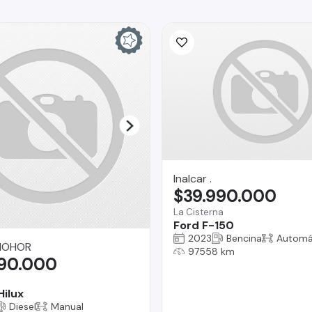
Inalcar .
$39.990.000
La Cisterna
Ford F-150
2023
Bencina
Automá
MOHOR
97558 km
590.000
Hilux
Diesel
Manual