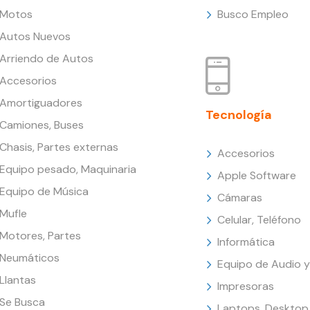
Motos
Busco Empleo
Autos Nuevos
Arriendo de Autos
Accesorios
Amortiguadores
Tecnología
Camiones, Buses
Chasis, Partes externas
Accesorios
Equipo pesado, Maquinaria
Apple Software
Equipo de Música
Cámaras
Mufle
Celular, Teléfono
Motores, Partes
Informática
Neumáticos
Equipo de Audio y
Llantas
Impresoras
Se Busca
Laptops, Desktop