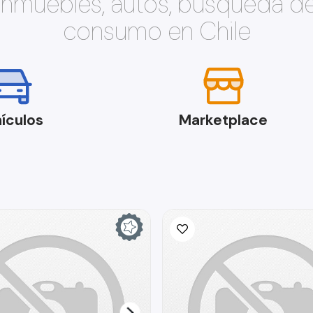
 inmuebles, autos, búsqueda d
consumo en Chile
ículos
Marketplace