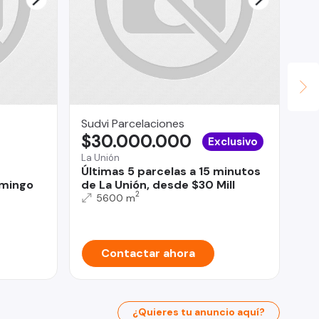
Sudvi Parcelaciones
HA
$30.000.000
$
Exclusivo
La Unión
Bui
Últimas 5 parcelas a 15 minutos
Ca
omingo
de La Unión, desde $30 Mill
2
5600 m
Contactar ahora
¿Quieres tu anuncio aquí?