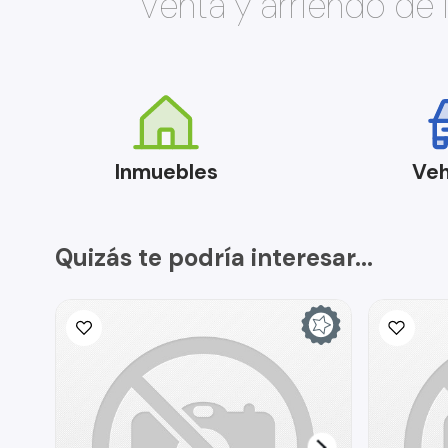
Venta y arriendo de
Inmuebles
Veh
Quizás te podría interesar...