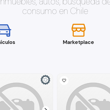
 inmuebles, autos, búsqueda d
consumo en Chile
ículos
Marketplace