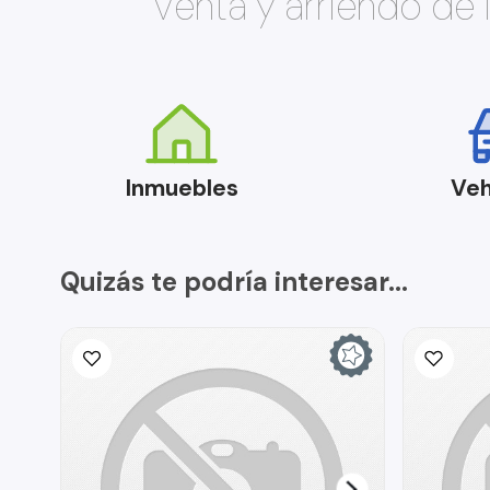
Venta y arriendo de
Inmuebles
Veh
Quizás te podría interesar...