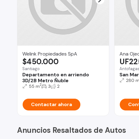
Welink Propiedades SpA
Ana Oje
$450.000
UF22
Santiago
Antofaga
Departamento en arriendo
San Mart
3D/2B Metro Ñuble
280 
2
55 m
3
2
Contactar ahora
Cont
Anuncios Resaltados de Autos