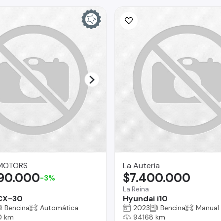
MOTORS
La Auteria
990.000
$7.400.000
-3%
La Reina
CX-30
Hyundai i10
Bencina
Automática
2023
Bencina
Manual
0 km
94168 km