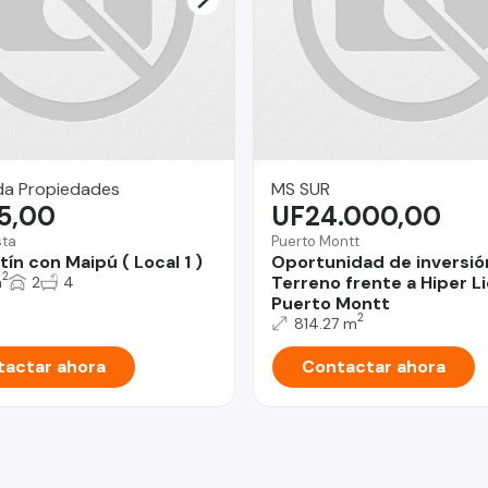
da Propiedades
MS SUR
5,00
UF24.000,00
sta
Puerto Montt
ín con Maipú ( Local 1 )
Oportunidad de inversió
2
Terreno frente a Hiper L
m
2
4
Puerto Montt
2
814.27 m
actar ahora
Contactar ahora