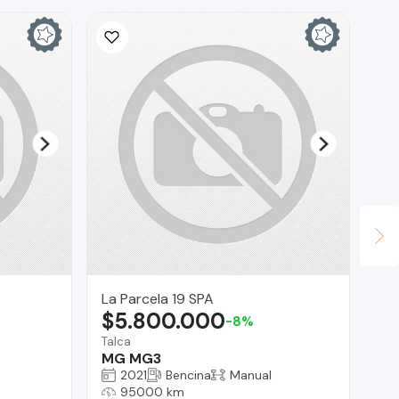
La Parcela 19 SPA
Te
$5.800.000
$
-8%
Talca
Reg
MG MG3
Je
2021
Bencina
Manual
95000 km