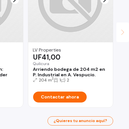
LV Properties
Na
UF41,00
$
Quilicura
n:
Arriendo bodega de 204 m2 en
San
ider
P. Industrial en A. Vespucio.
De
2
204 m
1
2
Contactar ahora
¿Quieres tu anuncio aquí?