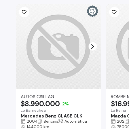
AUTOS CSILLAG
ROMBE 
$8.990.000
$16.
-2%
Lo Barnechea
La Reina
Mercedes Benz CLASE CLK
Mazda 
2004
Bencina
Automática
2021
144000 km
7800