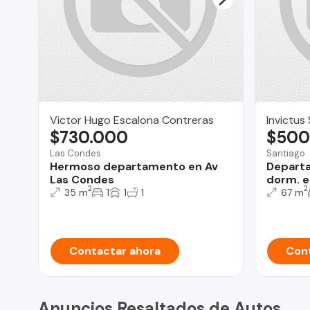
Victor Hugo Escalona Contreras
Invictus
$730.000
$500
Las Condes
Santiago
Hermoso departamento en Av
Departa
Las Condes
dorm. e
2
2
35 m
1
1
1
67 m
Contactar ahora
Cont
Anuncios Resaltados de Autos