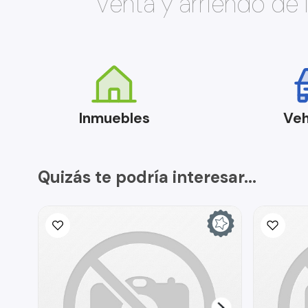
Venta y arriendo de
Inmuebles
Veh
Quizás te podría interesar...