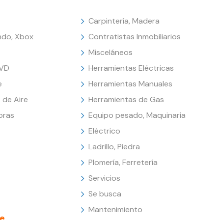
Carpintería, Madera
endo, Xbox
Contratistas Inmobiliarios
Misceláneos
DVD
Herramientas Eléctricas
e
Herramientas Manuales
 de Aire
Herramientas de Gas
oras
Equipo pesado, Maquinaria
Eléctrico
Ladrillo, Piedra
Plomería, Ferretería
Servicios
Se busca
Mantenimiento
e