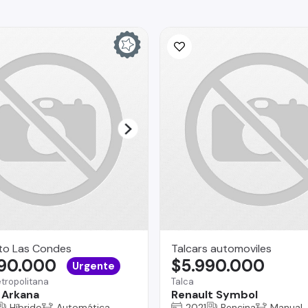
to Las Condes
Talcars automoviles
890.000
$5.990.000
Urgente
tropolitana
Talca
 Arkana
Renault Symbol
Híbrido
Automática
2021
Bencina
Manual