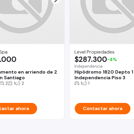
 Spa
Level Propiedades
.000
$287.300
-4%
Independencia
mento en arriendo de 2
Hipódromo 1820 Depto 1
n Santiago
Independencia Piso 3
2
1
2
1
1
actar ahora
Contactar ahora