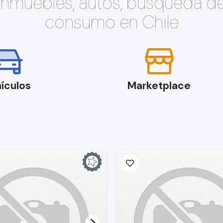
 inmuebles, autos, búsqueda d
consumo en Chile
ículos
Marketplace