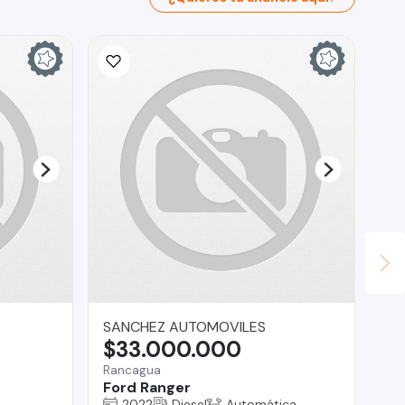
SANCHEZ AUTOMOVILES
Au
$33.000.000
$
Rancagua
Ma
Ford Ranger
Mi
2022
Diesel
Automática