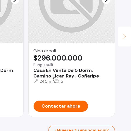
Gina ercoli
Ma
$296.000.000
U
Panguipulli
Vil
 Dorm
Casa En Venta De 5 Dorm.
Ca
Camino Lican Ray , Coñaripe
Vi
2
Co
240 m
5
Contactar ahora
¿Quieres tu anuncio aquí?