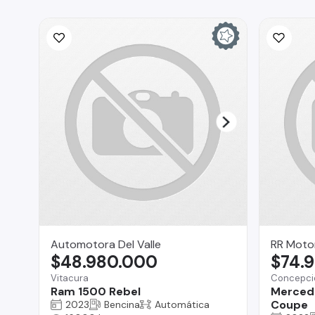
Automotora Del Valle
RR Moto
$48.980.000
$74.
Vitacura
Concepci
Ram 1500 Rebel
Merced
Coupe
2023
Bencina
Automática