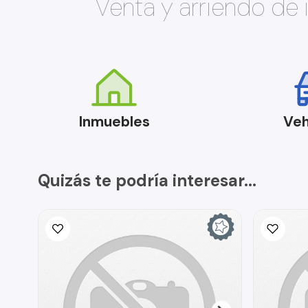
Venta y arriendo de
Inmuebles
Veh
Quizás te podría interesar...