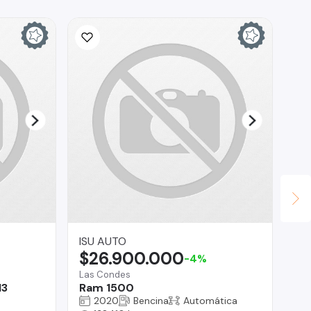
ISU AUTO
Au
$26.900.000
$
-4%
Las Condes
Co
13
Ram 1500
Ki
2020
Bencina
Automática