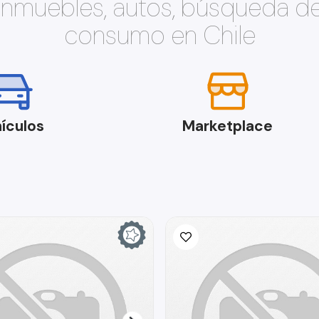
 inmuebles, autos, búsqueda d
consumo en Chile
ículos
Marketplace