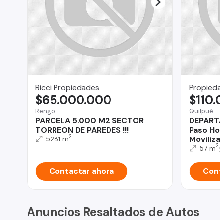
Ricci Propiedades
Propied
$65.000.000
$110
Rengo
Quilpué
PARCELA 5.000 M2 SECTOR
DEPART
TORREON DE PAREDES !!!
Paso Ho
2
Moviliz
5281 m
2
57 m
Contactar ahora
Cont
Anuncios Resaltados de Autos