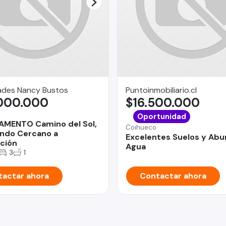
ades Nancy Bustos
Puntoinmobiliario.cl
.000.000
$16.500.000
Oportunidad
AMENTO Camino del Sol,
Coihueco
ndo Cercano a
Excelentes Suelos y Ab
ación
Agua
3
1
actar ahora
Contactar ahora