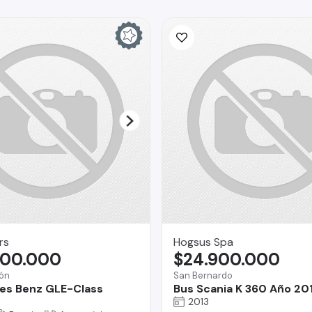
rs
Hogsus Spa
900.000
$24.900.000
ón
San Bernardo
es Benz GLE-Class
Bus Scania K 360 Año 20
2013