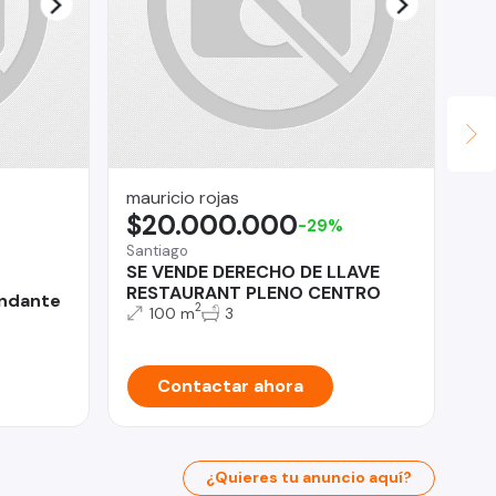
mauricio rojas
In
$20.000.000
$
-29%
Santiago
San
SE VENDE DERECHO DE LLAVE
De
RESTAURANT PLENO CENTRO
LO
undante
2
100 m
3
Contactar ahora
¿Quieres tu anuncio aquí?