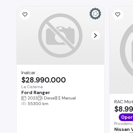
Inalcar .
$28.990.000
La Cisterna
Ford Ranger
2023
Diesel
Manual
RAC Mot
55300 km
$8.9
Opor
Providenc
Nissan 