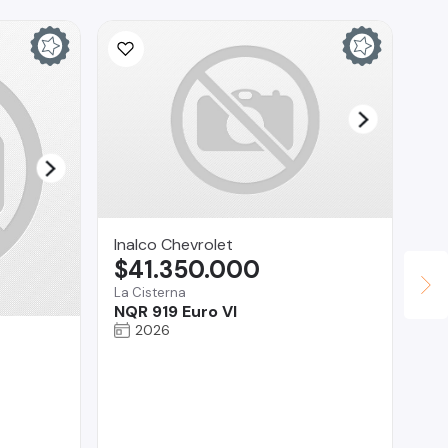
Inalco Chevrolet
$41.350.000
La Cisterna
NQR 919 Euro VI
2026
AU
$
Pro
Ni