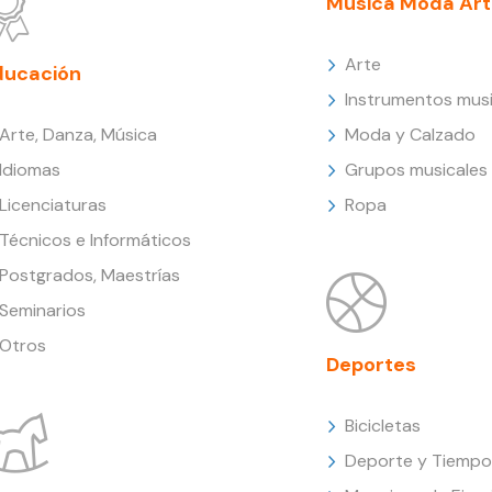
Música Moda Art
Arte
ducación
Instrumentos musi
Arte, Danza, Música
Moda y Calzado
Idiomas
Grupos musicales
Licenciaturas
Ropa
Técnicos e Informáticos
Postgrados, Maestrías
Seminarios
Otros
Deportes
Bicicletas
Deporte y Tiempo 