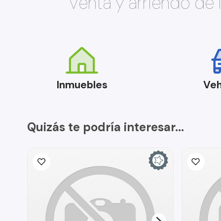
Venta y arriendo de
Inmuebles
Veh
Quizás te podría interesar...