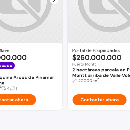
Olave
Portal de Propiedades
000.000
$260.000.000
Puerto Montt
acado
2 hectáreas parcela en 
Montt arriba de Valle Vo
quina Arcos de Pinamar
2
20000 m
na
2
4
1
actar ahora
Contactar ahora