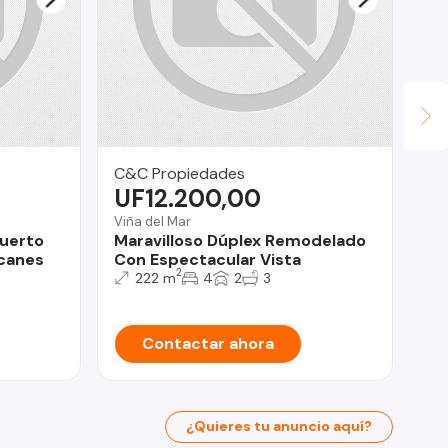
C&C Propiedades
Hu
UF12.200,00
$
Viña del Mar
Te
Puerto
Maravilloso Dúplex Remodelado
He
lcanes
Con Espectacular Vista
ce
2
222 m
4
2
3
Contactar ahora
¿Quieres tu anuncio aquí?