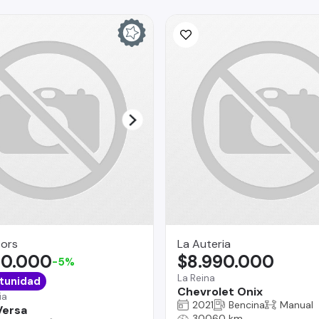
ors
La Auteria
90.000
$8.990.000
-5%
La Reina
tunidad
Chevrolet Onix
ia
2021
Bencina
Manual
Versa
30060 km