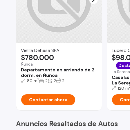
Viel la Dehesa SPA
Lucero 
$780.000
$98.
Ñuñoa
Dest
Departamento en arriendo de 2
La Serena
dorm. en Ñuñoa
Casa Es
2
80 m
2
2
2
La Sere
120 m
Contactar ahora
Cont
Anuncios Resaltados de Autos