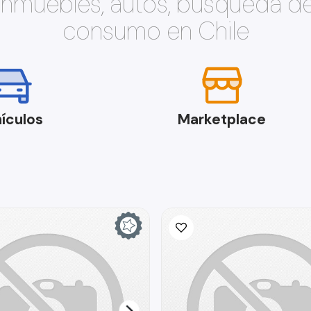
 inmuebles, autos, búsqueda d
consumo en Chile
ículos
Marketplace