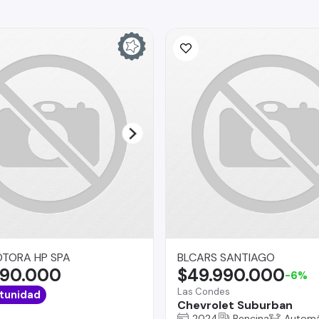
TORA HP SPA
BLCARS SANTIAGO
990.000
$49.990.000
-6%
Las Condes
tunidad
Chevrolet Suburban
2024
Bencina
Automá