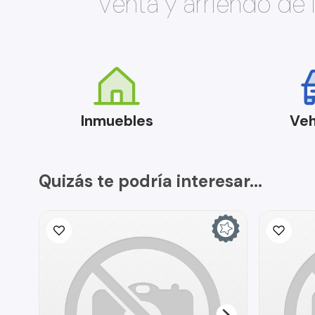
Venta y arriendo de
Inmuebles
Veh
Quizás te podría interesar...