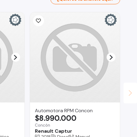
Automotora RPM Concon
Fa
$8.990.000
$
Concón
San
Renault Captur
Ss
tica
2018
Diesel
Manual