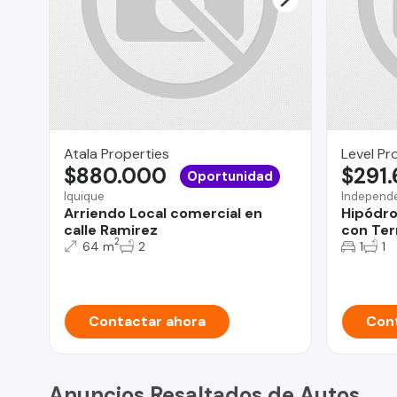
Atala Properties
Level Pr
$880.000
$291
Oportunidad
Iquique
Independ
Arriendo Local comercial en
Hipódro
calle Ramirez
con Ter
2
64 m
2
1
1
Contactar ahora
Cont
Anuncios Resaltados de Autos