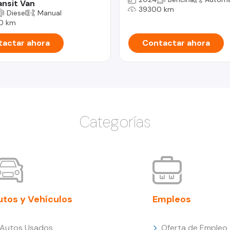
ansit Van
39300 km
Diesel
Manual
0 km
actar ahora
Contactar ahora
Categorías
utos y Vehículos
Empleos
Autos Usados
Oferta de Empleo