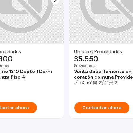
opiedades
Urbatres Propiedades
.600
$5.550
encia
Providencia
mo 1310 Depto 1 Dorm
Venta departamento en 
raza Piso 4
corazón comuna Provide
2
50 m
2
1
2
actar ahora
Contactar ahora