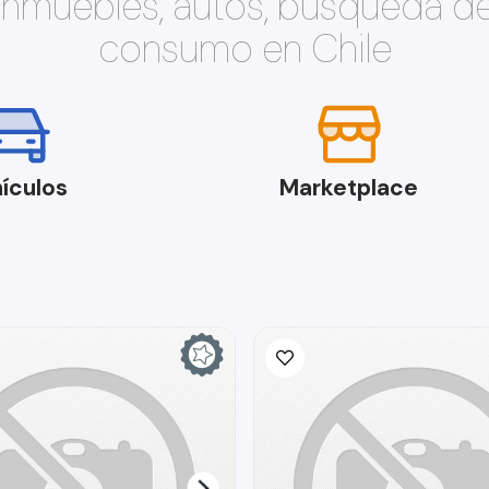
 inmuebles, autos, búsqueda d
consumo en Chile
ículos
Marketplace