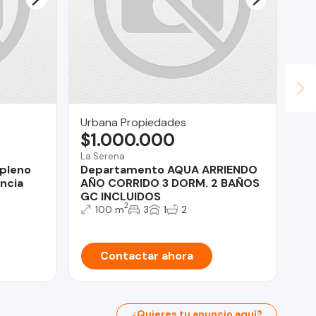
Urbana Propiedades
Po
$1.000.000
$
La Serena
Pue
pleno
Departamento AQUA ARRIENDO
Pa
ncia
AÑO CORRIDO 3 DORM. 2 BAÑOS
GC INCLUIDOS
2
100 m
3
1
2
Contactar ahora
¿Quieres tu anuncio aquí?