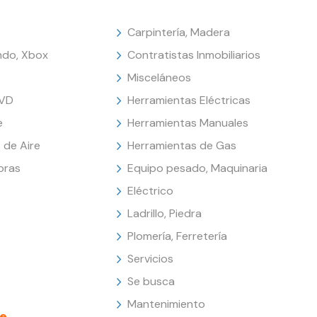
Carpintería, Madera
endo, Xbox
Contratistas Inmobiliarios
Misceláneos
DVD
Herramientas Eléctricas
e
Herramientas Manuales
 de Aire
Herramientas de Gas
oras
Equipo pesado, Maquinaria
Eléctrico
Ladrillo, Piedra
Plomería, Ferretería
Servicios
Se busca
Mantenimiento
e