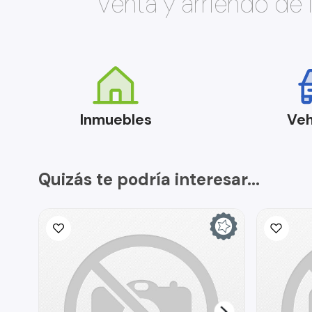
Venta y arriendo de
Inmuebles
Veh
Quizás te podría interesar...