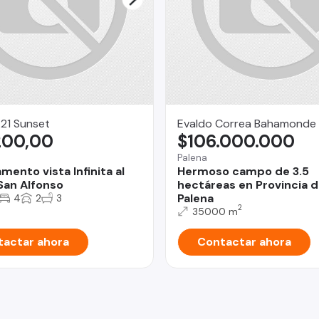
21 Sunset
Evaldo Correa Bahamonde
200,00
$106.000.000
Palena
ento vista Infinita al
Hermoso campo de 3.5
San Alfonso
hectáreas en Provincia 
Palena
4
2
3
2
35000 m
actar ahora
Contactar ahora