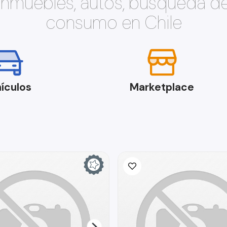
 inmuebles, autos, búsqueda d
consumo en Chile
ículos
Marketplace