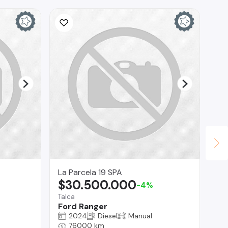
Ina
$
La 
Ch
La Parcela 19 SPA
$30.500.000
-4%
Talca
Ford Ranger
2024
Diesel
Manual
76000 km