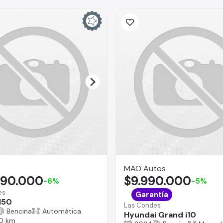
MAO Autos
490.000
$9.990.000
-6%
-5%
es
Garantía
150
Las Condes
Bencina
Automática
Hyundai Grand i10
0 km