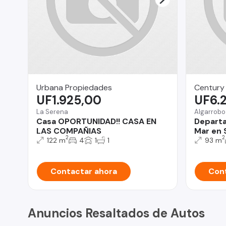
Urbana Propiedades
Century 
UF1.925,00
UF6.
La Serena
Algarrobo
Casa OPORTUNIDAD!! CASA EN
Departam
LAS COMPAÑIAS
Mar en 
2
2
122 m
4
1
1
93 m
Contactar ahora
Cont
Anuncios Resaltados de Autos