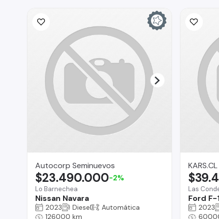
Autocorp Seminuevos
KARS.CL
$23.490.000
$39.
-2%
Lo Barnechea
Las Cond
Nissan Navara
Ford F-
2023
Diesel
Automática
2023
126000 km
6000