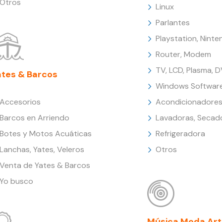
Otros
Linux
Parlantes
Playstation, Nint
Router, Modem
TV, LCD, Plasma, 
ates & Barcos
Windows Softwar
Accesorios
Acondicionadores
Barcos en Arriendo
Lavadoras, Secad
Botes y Motos Acuáticas
Refrigeradora
Lanchas, Yates, Veleros
Otros
Venta de Yates & Barcos
Yo busco
Música Moda Art