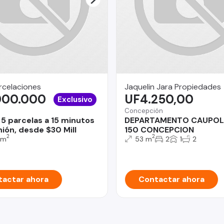
rcelaciones
Jaquelin Jara Propiedades
000.000
UF4.250,00
Exclusivo
Concepción
 5 parcelas a 15 minutos
DEPARTAMENTO CAUPOL
nión, desde $30 Mill
150 CONCEPCION
2
2
 m
53 m
2
1
2
actar ahora
Contactar ahora