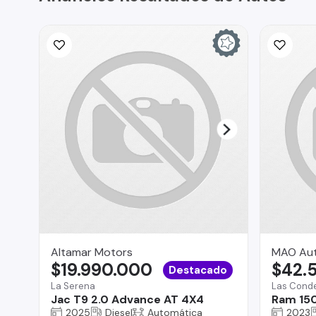
Altamar Motors
MAO Au
$19.990.000
$42.
Destacado
La Serena
Las Cond
Jac T9 2.0 Advance AT 4X4
Ram 15
2025
Diesel
Automática
2023