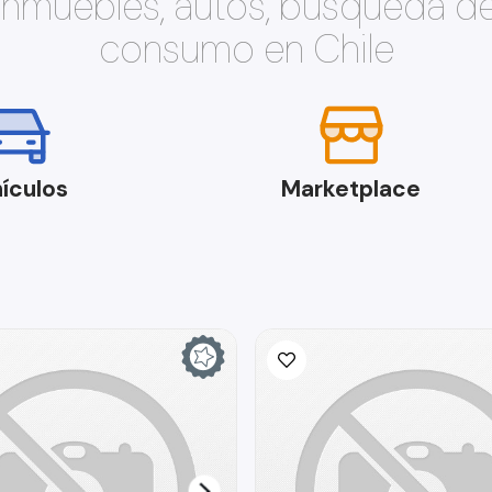
 inmuebles, autos, búsqueda d
consumo en Chile
ículos
Marketplace