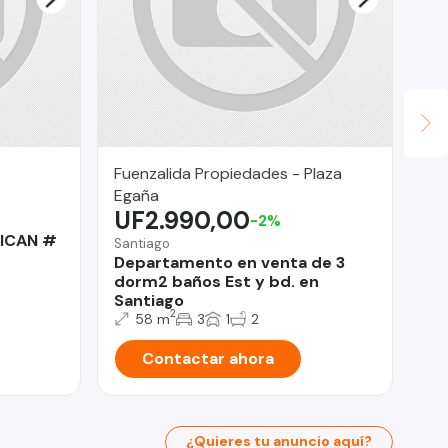
Fuenzalida Propiedades - Plaza
In
U
Egaña
UF2.990,00
-2%
Pro
ICAN #
De
Santiago
LE
Departamento en venta de 3
dorm2 baños Est y bd. en
Santiago
2
58 m
3
1
2
Contactar ahora
¿Quieres tu anuncio aquí?