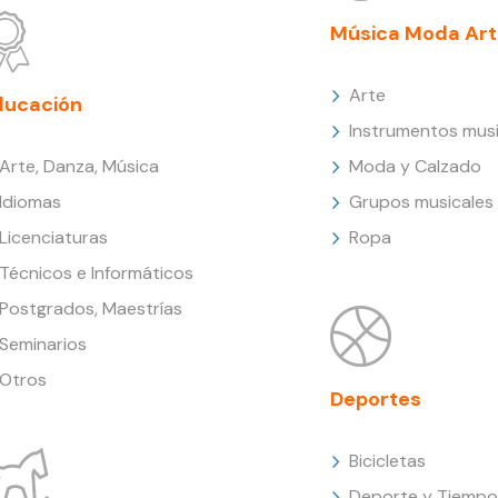
Música Moda Art
Arte
ducación
Instrumentos musi
Arte, Danza, Música
Moda y Calzado
Idiomas
Grupos musicales
Licenciaturas
Ropa
Técnicos e Informáticos
Postgrados, Maestrías
Seminarios
Otros
Deportes
Bicicletas
Deporte y Tiempo 