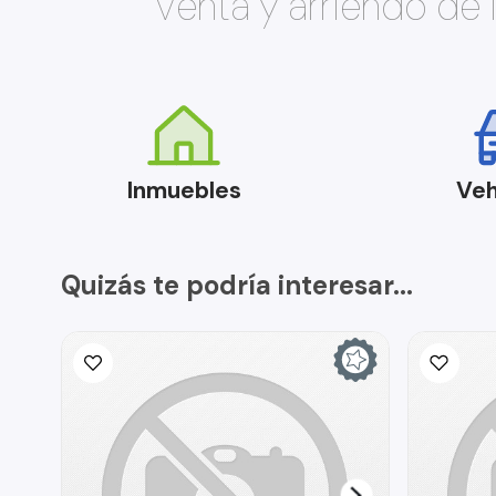
Venta y arriendo de
Inmuebles
Veh
Quizás te podría interesar...