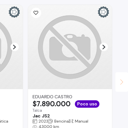
EDUARDO CASTRO
Lu
$7.890.000
$
Poco uso
Talca
Reg
Jac JS2
Pe
tica
2023
Bencina
Manual
43000 km