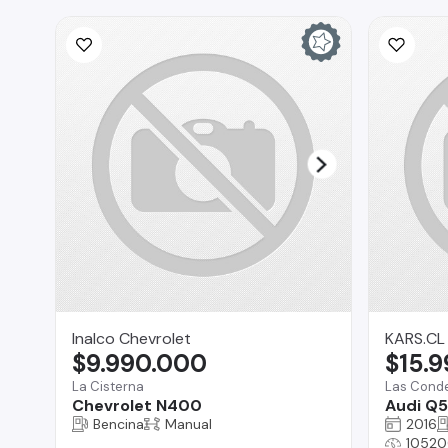
Inalco Chevrolet
KARS.CL
$9.990.000
$15.
La Cisterna
Las Cond
Chevrolet N400
Audi Q5
Bencina
Manual
2016
10520