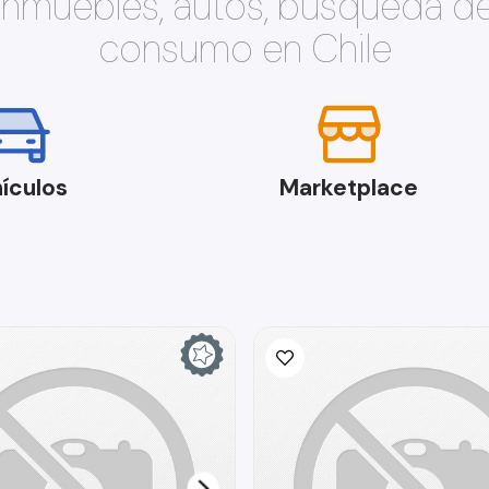
 inmuebles, autos, búsqueda d
consumo en Chile
ículos
Marketplace