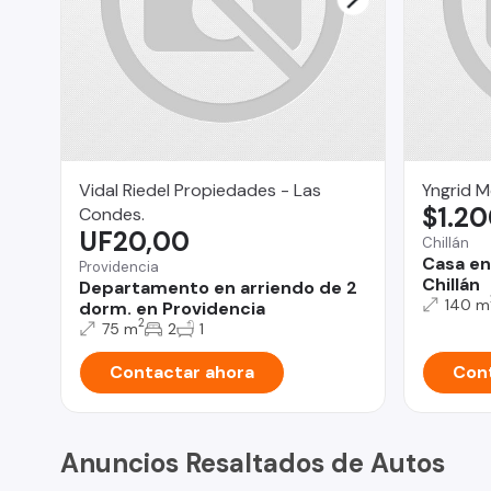
Vidal Riedel Propiedades - Las
Yngrid 
$1.2
Condes.
UF20,00
Chillán
Casa en
Providencia
Chillán
Departamento en arriendo de 2
140 m
dorm. en Providencia
2
75 m
2
1
Contactar ahora
Cont
Anuncios Resaltados de Autos