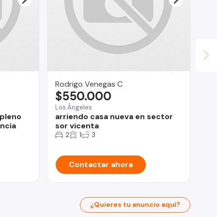
Rodrigo Venegas C
Re
$550.000
$
Los Ángeles
Est
pleno
arriendo casa nueva en sector
LO
ncia
sor vicenta
Be
Re
2
1
3
Contactar ahora
¿Quieres tu anuncio aquí?