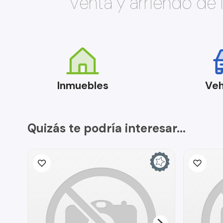
Venta y arriendo de
Inmuebles
Veh
Quizás te podría interesar...