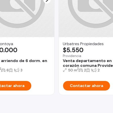
Montoya
Urbatres Propiedades
00.000
$5.550
Providencia
 arriendo de 6 dorm. en
Venta departamento en 
corazón comuna Provide
2
2
6
1
3
50 m
2
1
2
actar ahora
Contactar ahora