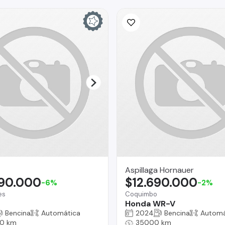
Aspillaga Hornauer
990.000
$12.690.000
-6%
-2%
es
Coquimbo
Honda WR-V
Bencina
Automática
2024
Bencina
Automá
0 km
35000 km