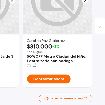
Carolina Paz Gutiérrez
Le
$310.000
$
-3%
San Miguel
Qui
ta de 3
50%OFF Metro Ciudad del Niño,
Po
1 dormitorio con bodega.
Do
1
1
Contactar ahora
¿Quieres tu anuncio aquí?