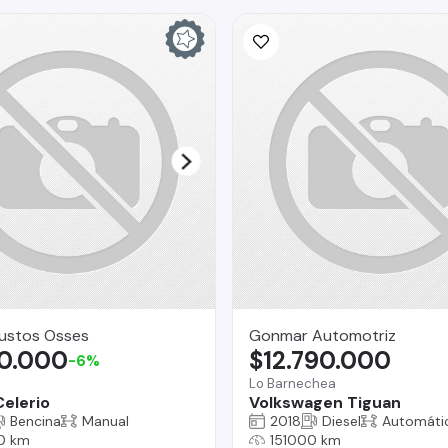
Bustos Osses
Gonmar Automotriz
00.000
$12.790.000
-6%
Lo Barnechea
Celerio
Volkswagen Tiguan
Bencina
Manual
2018
Diesel
Automáti
0 km
151000 km