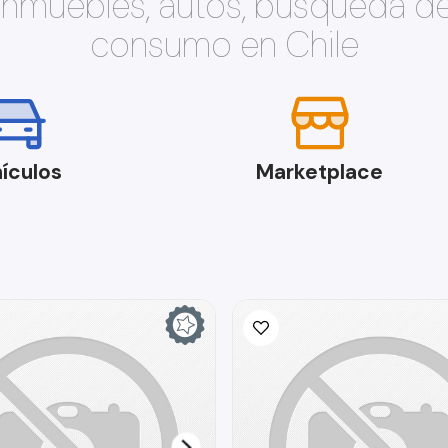
 inmuebles, autos, búsqueda d
consumo en Chile
ículos
Marketplace