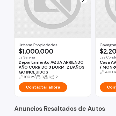
Urbana Propiedades
Cavagna
$1.000.000
$2.2
La Serena
Las Cond
Departamento AQUA ARRIENDO
Casa AV
AÑO CORRIDO 3 DORM. 2 BAÑOS
/ MONR
GC INCLUIDOS
400 
2
100 m
3
1
2
Contactar ahora
Cont
Anuncios Resaltados de Autos