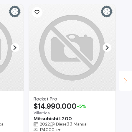
Rocket Pro
As
$14.990.000
$
-5%
Villarrica
Co
Mitsubishi L200
Ho
ca
2022
Diesel
Manual
174000 km