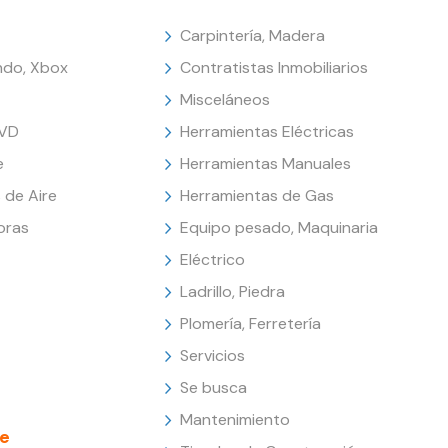
Carpintería, Madera
endo, Xbox
Contratistas Inmobiliarios
Misceláneos
DVD
Herramientas Eléctricas
e
Herramientas Manuales
 de Aire
Herramientas de Gas
oras
Equipo pesado, Maquinaria
Eléctrico
Ladrillo, Piedra
Plomería, Ferretería
Servicios
Se busca
Mantenimiento
e