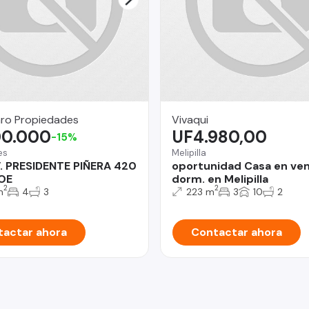
ro Propiedades
Vivaqui
00.000
UF4.980,00
-15%
es
Melipilla
. PRESIDENTE PIÑERA 420
oportunidad Casa en ven
OE
dorm. en Melipilla
2
2
m
4
3
223 m
3
10
2
actar ahora
Contactar ahora