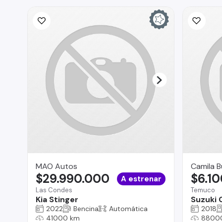
MAO Autos
Camila 
$29.990.000
$6.1
A estrenar
Las Condes
Temuco
Kia Stinger
Suzuki 
2022
Bencina
Automática
2018
41000 km
8800