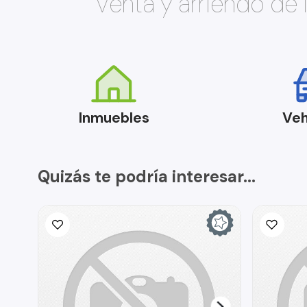
Venta y arriendo de
Inmuebles
Veh
Quizás te podría interesar...