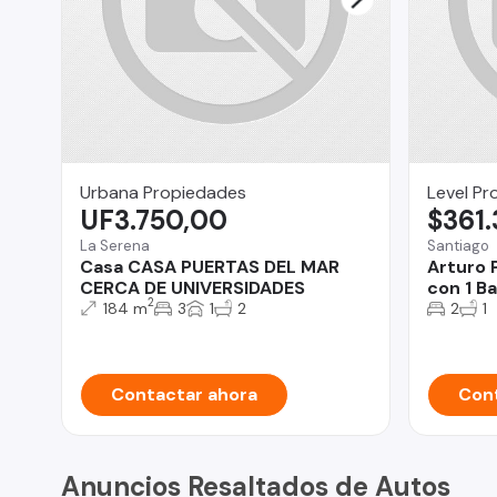
Urbana Propiedades
Level Pr
UF3.750,00
$361
La Serena
Santiago
Casa CASA PUERTAS DEL MAR
Arturo 
CERCA DE UNIVERSIDADES
con 1 Ba
2
184 m
3
1
2
2
1
Contactar ahora
Cont
Anuncios Resaltados de Autos