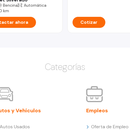
Bencina
Automática
0 km
actar ahora
Cotizar
Categorías
utos y Vehículos
Empleos
Autos Usados
Oferta de Empleo