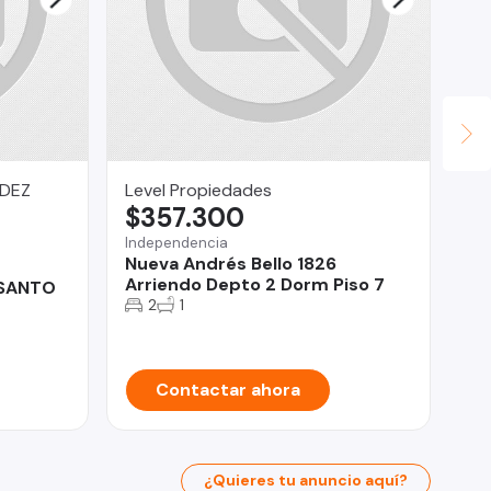
NDEZ
Level Propiedades
Li
$357.300
U
Independencia
Val
Nueva Andrés Bello 1826
De
Arriendo Depto 2 Dorm Piso 7
Ce
 SANTO
2
1
Contactar ahora
¿Quieres tu anuncio aquí?