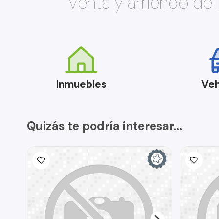
Venta y arriendo de
Inmuebles
Veh
Quizás te podría interesar...