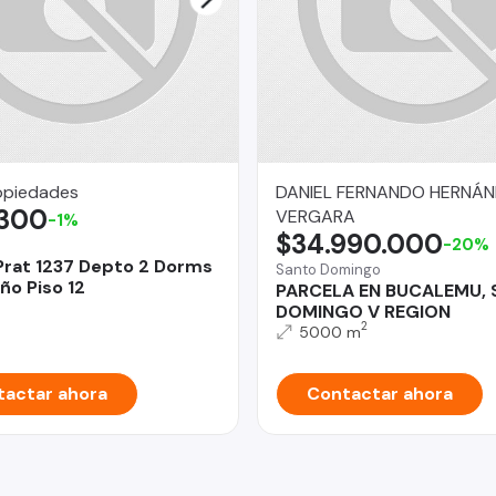
opiedades
DANIEL FERNANDO HERNÁ
.300
VERGARA
-1%
$34.990.000
-20%
Prat 1237 Depto 2 Dorms
Santo Domingo
ño Piso 12
PARCELA EN BUCALEMU,
DOMINGO V REGION
2
5000 m
actar ahora
Contactar ahora