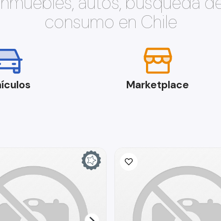
 inmuebles, autos, búsqueda d
consumo en Chile
ículos
Marketplace