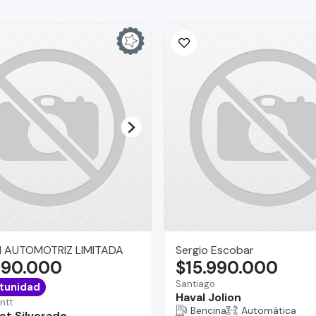
 AUTOMOTRIZ LIMITADA
Sergio Escobar
490.000
$15.990.000
Santiago
tunidad
Haval Jolion
ntt
Bencina
Automática
et Silverado