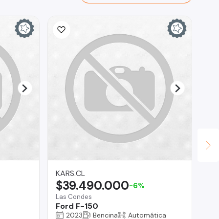
KARS.CL
AU
$39.490.000
$
-6%
Las Condes
Lo 
Ford F-150
To
2023
Bencina
Automática