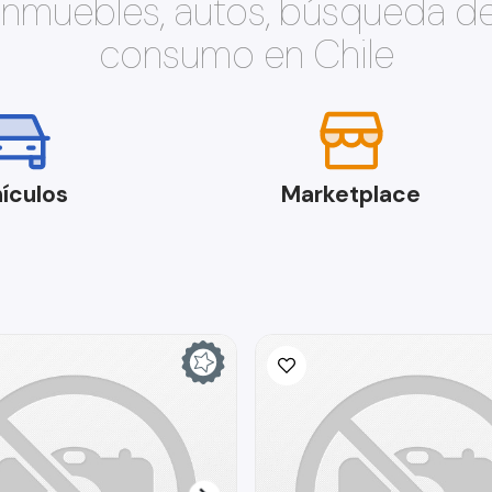
 inmuebles, autos, búsqueda d
consumo en Chile
ículos
Marketplace