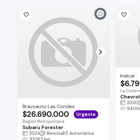
Inalcar .
$6.7
La Cister
Chevrole
2020
Bravoauto Las Condes
9400
$26.690.000
Urgente
Región Metropolitana
Subaru Forester
2024
Bencina
Automática
70083 km