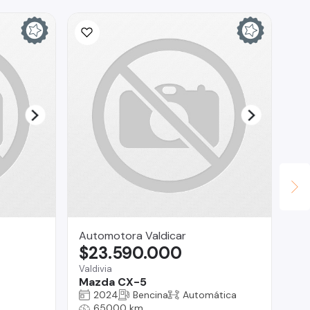
Automotora Valdicar
Br
$23.590.000
$
Valdivia
Reg
Mazda CX-5
Gr
2024
Bencina
Automática
65000 km