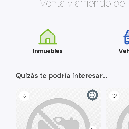
Venta y arriendo de
Inmuebles
Veh
Quizás te podría interesar...