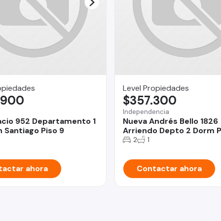
opiedades
Level Propiedades
.900
$357.300
Independencia
acio 952 Departamento 1
Nueva Andrés Bello 1826
 Santiago Piso 9
Arriendo Depto 2 Dorm P
2
1
actar ahora
Contactar ahora