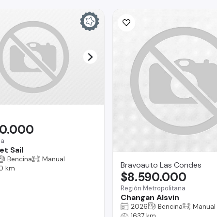
90.000
na
t Sail
Bencina
Manual
Bravoauto Las Condes
0 km
$8.590.000
Región Metropolitana
Changan Alsvin
2026
Bencina
Manual
1637 km