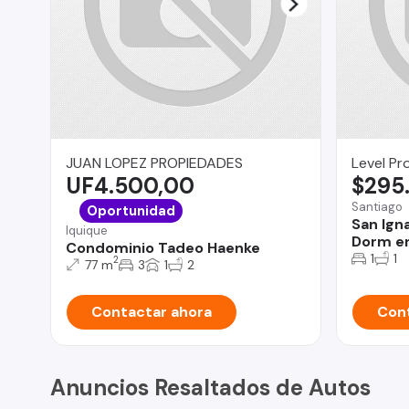
JUAN LOPEZ PROPIEDADES
Level Pr
UF4.500,00
$295
Santiago
Oportunidad
San Ign
Iquique
Dorm en
Condominio Tadeo Haenke
1
1
2
77 m
3
1
2
Contactar ahora
Cont
Anuncios Resaltados de Autos