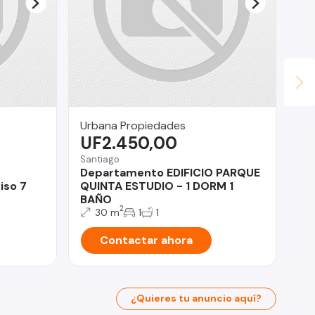
Urbana Propiedades
Ma
UF2.450,00
U
Santiago
La
Departamento EDIFICIO PARQUE
Lo
iso 7
QUINTA ESTUDIO - 1 DORM 1
La
BAÑO
2
30 m
1
1
Contactar ahora
¿Quieres tu anuncio aquí?