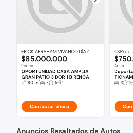
ERICK ABRAHAM VIVANCO DÍAZ
CKPropie
$85.000.000
$750
Renca
Arica
OPORTUNIDAD CASA AMPLIA
Departa
GRAN PATIO 3 DOR 1 B RENCA
TICNAM
2
90 m
3
1
1
3
1
Contactar ahora
Cont
Anuncios Resaltados de Autos