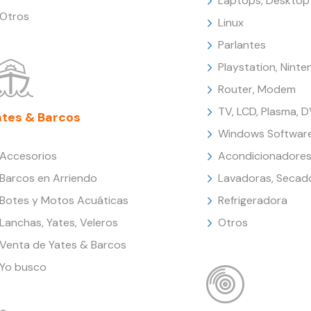
Laptops, Desktop
Otros
Linux
Parlantes
Playstation, Nint
Router, Modem
TV, LCD, Plasma, 
ates & Barcos
Windows Softwar
Accesorios
Acondicionadores
Barcos en Arriendo
Lavadoras, Secad
Botes y Motos Acuáticas
Refrigeradora
Lanchas, Yates, Veleros
Otros
Venta de Yates & Barcos
Yo busco