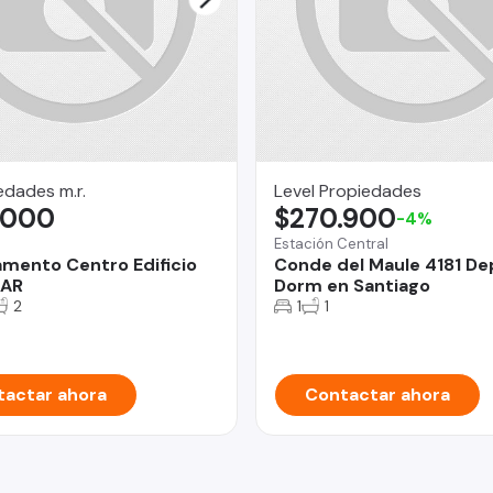
dades m.r.
Level Propiedades
.000
$270.900
-4%
Estación Central
mento Centro Edificio
Conde del Maule 4181 De
AR
Dorm en Santiago
2
1
1
actar ahora
Contactar ahora