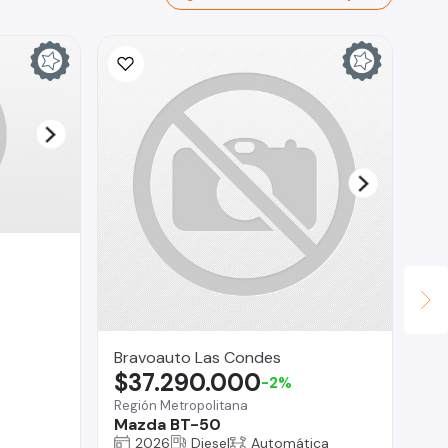
Bravoauto Las Condes
Em
$37.290.000
$
-2%
Región Metropolitana
Lo
Mazda BT-50
CA
FU
2026
Diesel
Automática