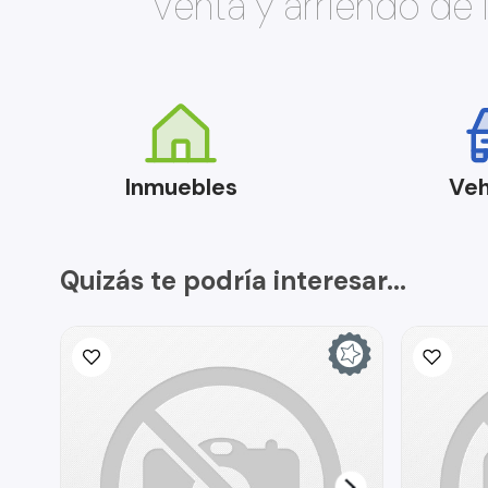
Venta y arriendo de
Inmuebles
Veh
Quizás te podría interesar...