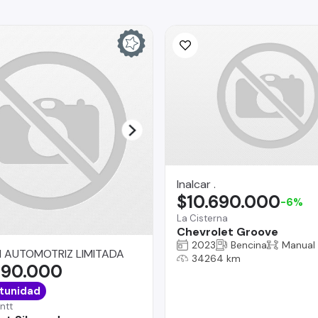
Inalcar .
$10.690.000
-6%
La Cisterna
Chevrolet Groove
2023
Bencina
Manual
 AUTOMOTRIZ LIMITADA
34264 km
490.000
tunidad
ntt