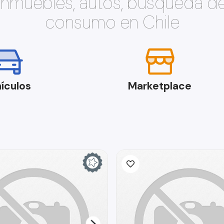
 inmuebles, autos, búsqueda d
consumo en Chile
ículos
Marketplace