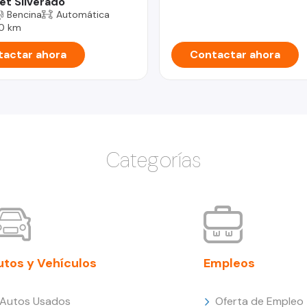
et Silverado
Bencina
Automática
0 km
actar ahora
Contactar ahora
Categorías
utos y Vehículos
Empleos
Autos Usados
Oferta de Empleo