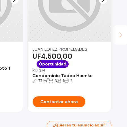
JUAN LOPEZ PROPIEDADES
Le
UF4.500,00
$
Qui
Oportunidad
pto 1
Po
Iquique
Do
Condominio Tadeo Haenke
2
77 m
3
1
2
Contactar ahora
¿Quieres tu anuncio aquí?