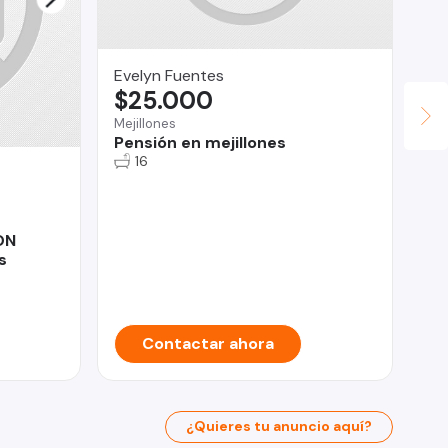
Evelyn Fuentes
$25.000
Mejillones
Pensión en mejillones
16
Ale
$
Ang
ON
¡¡
s
AN
Contactar ahora
¿Quieres tu anuncio aquí?