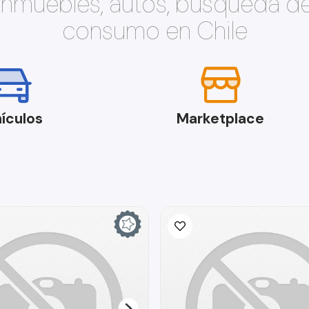
 inmuebles, autos, búsqueda d
consumo en Chile
ículos
Marketplace