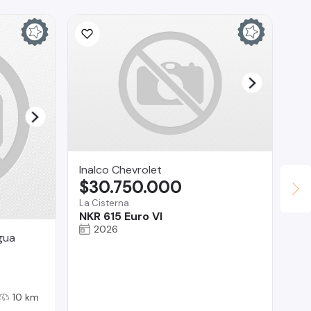
Inalco Chevrolet
$30.750.000
La Cisterna
NKR 615 Euro VI
2026
gua
La
$
Reg
To
10 km