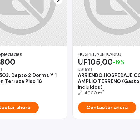
opiedades
HOSPEDAJE KARKU
.800
UF105,00
-19%
na
Calama
503, Depto 2 Dorms Y 1
ARRIENDO HOSPEDAJE C
n Terraza Piso 16
AMPLIO TERRENO (Gasto
incluidos)
2
4000 m
actar ahora
Contactar ahora