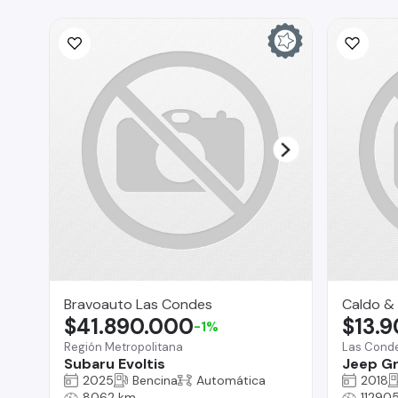
Bravoauto Las Condes
Caldo & 
$41.890.000
$13.
-1%
Región Metropolitana
Las Cond
Subaru Evoltis
Jeep G
2025
Bencina
Automática
2018
8062 km
11290