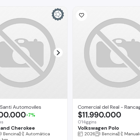
Santi Automoviles
Comercial del Real - Ranca
900.000
$11.990.000
-7%
es
O'Higgins
rand Cherokee
Volkswagen Polo
Bencina
Automática
2026
Bencina
Manual
5 km