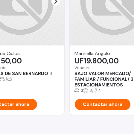
ria Ciclos
Marinella Angulo
350,00
UF19.800,00
ardo
Vitacura
S DE SAN BERNARDO II
BAJO VALOR MERCADO/
FAMILIAR / FUNCIONAL/ 3
1
1
ESTACIONAMIENTOS
3
3
4
actar ahora
Contactar ahora