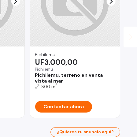
Pichilemu
PR
UF3.000,00
$
Pichilemu
Pichilemu, terreno en venta
Ma
vista al mar
VE
2
800 m
Ma
Contactar ahora
¿Quieres tu anuncio aquí?