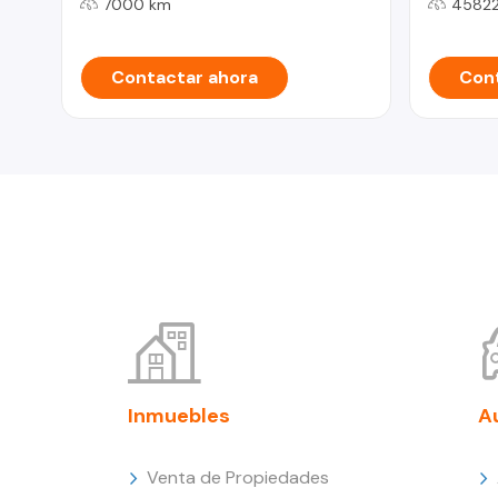
7000 km
45822
Contactar ahora
Cont
Inmuebles
A
Venta de Propiedades