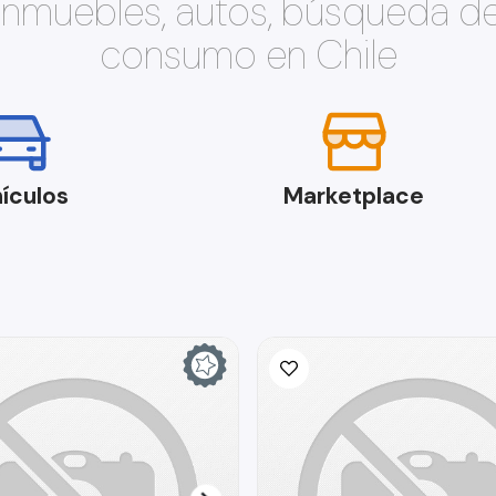
 inmuebles, autos, búsqueda d
consumo en Chile
ículos
Marketplace