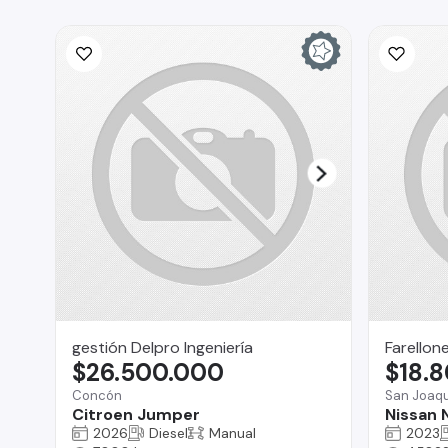
gestión Delpro Ingeniería
Farellon
$26.500.000
$18.
Concón
San Joaqu
Citroen Jumper
Nissan 
2026
Diesel
Manual
2023