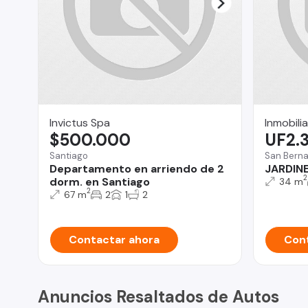
Invictus Spa
Inmobilia
$500.000
UF2.
Santiago
San Bern
Departamento en arriendo de 2
JARDINE
2
dorm. en Santiago
34 m
2
67 m
2
1
2
Contactar ahora
Cont
Anuncios Resaltados de Autos