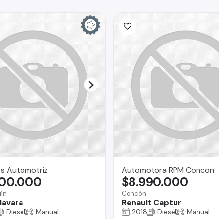
es Automotriz
Automotora RPM Concon
800.000
$8.990.000
ín
Concón
Navara
Renault Captur
Diesel
Manual
2018
Diesel
Manual