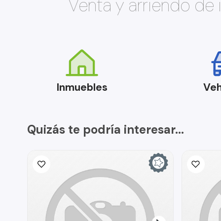
Venta y arriendo de
Inmuebles
Veh
Quizás te podría interesar...