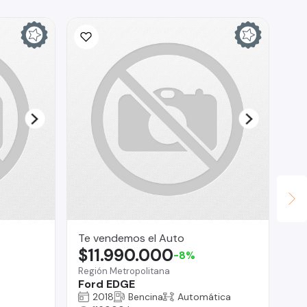
Te vendemos el Auto
Se
$11.990.000
$
-8%
Región Metropolitana
San
Ford EDGE
Ha
2018
Bencina
Automática