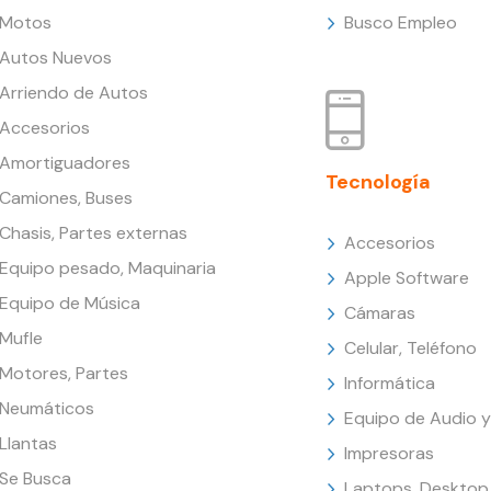
Motos
Busco Empleo
Autos Nuevos
Arriendo de Autos
Accesorios
Amortiguadores
Tecnología
Camiones, Buses
Chasis, Partes externas
Accesorios
Equipo pesado, Maquinaria
Apple Software
Equipo de Música
Cámaras
Mufle
Celular, Teléfono
Motores, Partes
Informática
Neumáticos
Equipo de Audio y
Llantas
Impresoras
Se Busca
Laptops, Desktop