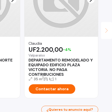
Claudia
Ca
UF2.200,00
$
-4%
Valparaíso
Qui
 NORTE
DEPARTAMENTO REMODELADO Y
OF
EQUIPADO EDIFICIO PLAZA
Es
VICTORIA. NO PAGA
G.
CONTRIBUCIONES
2
35 m
1
1
Contactar ahora
¿Quieres tu anuncio aquí?