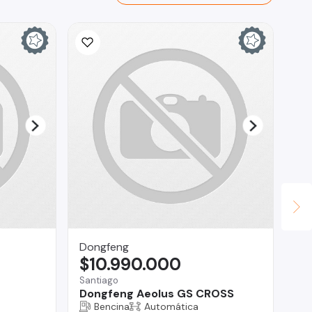
Ina
$
La 
Fo
Dongfeng
$10.990.000
Santiago
Dongfeng Aeolus GS CROSS
Bencina
Automática