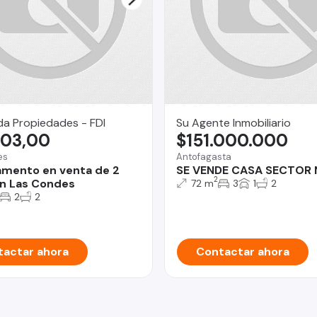
da Propiedades - FDI
Su Agente Inmobiliario
303,00
$151.000.000
es
Antofagasta
mento en venta de 2
SE VENDE CASA SECTOR
2
n Las Condes
72 m
3
1
2
2
2
actar ahora
Contactar ahora