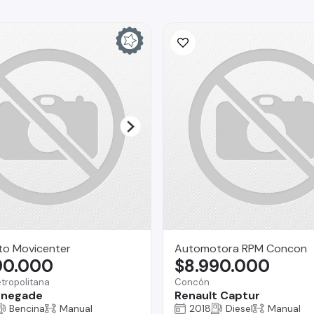
to Movicenter
Automotora RPM Concon
90.000
$8.990.000
tropolitana
Concón
enegade
Renault Captur
Bencina
Manual
2018
Diesel
Manual