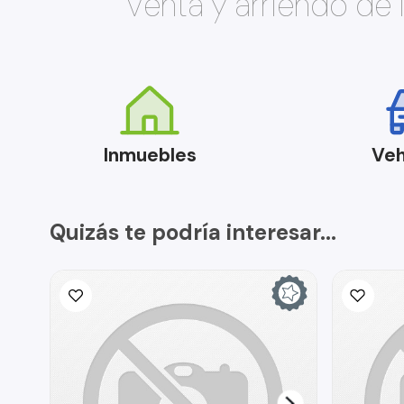
Venta y arriendo de
Inmuebles
Veh
Quizás te podría interesar...