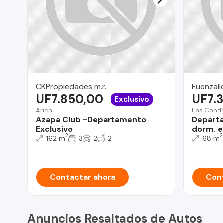
CKPropiedades m.r.
Fuenzali
UF7.850,00
UF7.
Exclusivo
Arica
Las Cond
Azapa Club -Departamento
Departa
Exclusivo
dorm. e
2
2
162 m
3
2
2
68 m
Contactar ahora
Cont
Anuncios Resaltados de Autos