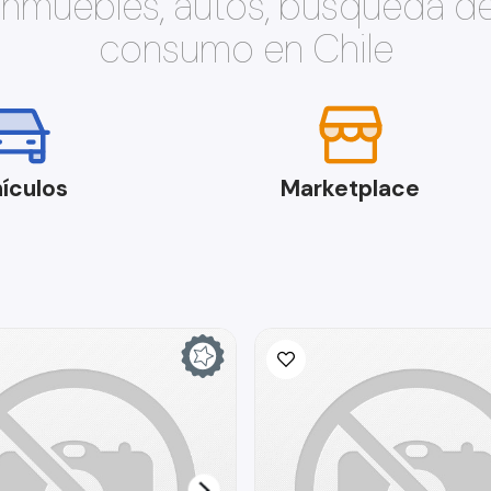
 inmuebles, autos, búsqueda d
consumo en Chile
ículos
Marketplace