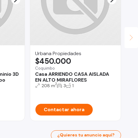
Urbana Propiedades
Le
$450.000
$
Coquimbo
La 
minio 3D
Casa ARRIENDO CASA AISLADA
Do
bo
EN ALTO MIRAFLORES
De
2
Pi
208 m
3
1
Contactar ahora
¿Quieres tu anuncio aquí?