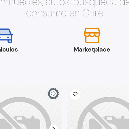
 inmuebles, autos, búsqueda d
consumo en Chile
ículos
Marketplace