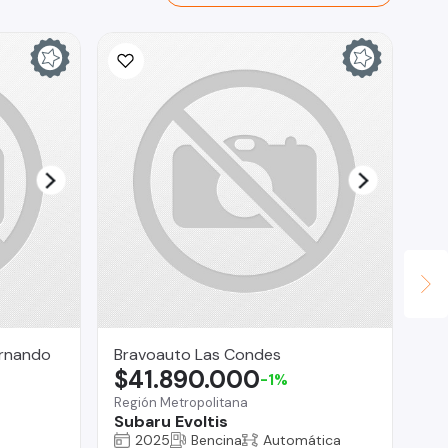
ernando
Bravoauto Las Condes
La
$41.890.000
$
-1%
Región Metropolitana
Tal
Subaru Evoltis
M
2025
Bencina
Automática