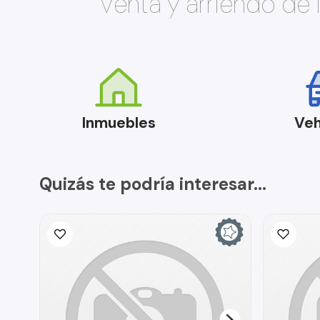
Venta y arriendo de
Inmuebles
Veh
Quizás te podría interesar...