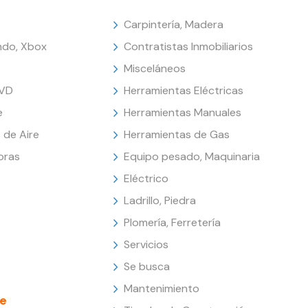
Carpintería, Madera
endo, Xbox
Contratistas Inmobiliarios
Misceláneos
DVD
Herramientas Eléctricas
e
Herramientas Manuales
 de Aire
Herramientas de Gas
oras
Equipo pesado, Maquinaria
Eléctrico
Ladrillo, Piedra
Plomería, Ferretería
Servicios
Se busca
Mantenimiento
e