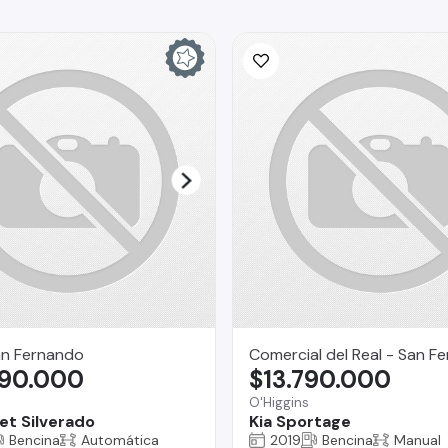
n Fernando
Comercial del Real - San F
990.000
$13.790.000
O'Higgins
et Silverado
Kia Sportage
Bencina
Automática
2019
Bencina
Manual