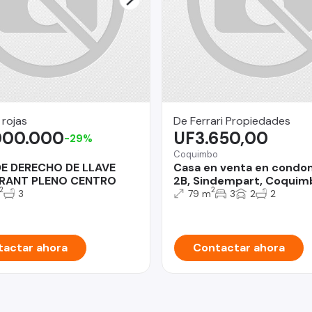
 rojas
De Ferrari Propiedades
000.000
UF3.650,00
-29%
Coquimbo
DE DERECHO DE LLAVE
Casa en venta en condo
RANT PLENO CENTRO
2B, Sindempart, Coquim
2
2
3
79 m
3
2
2
actar ahora
Contactar ahora