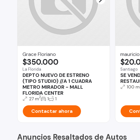
Grace Floriano
mauricio
$350.000
$20.
La Florida
Santiago
DEPTO NUEVO DE ESTRENO
SE VEN
(TIPO STUDIO) //A 1 CUADRA
RESTAU
METRO MIRADOR - MALL
100 m
FLORIDA CENTER
2
27 m
1
1
Contactar ahora
Cont
Anuncios Resaltados de Autos