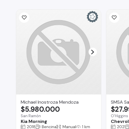
Michael Inostroza Mendoza
SMSA Sa
$5.980.000
$27.
San Ramón
O'Higgins
Kia Morning
Chevrol
2018
Bencina
Manual
1 km
2021