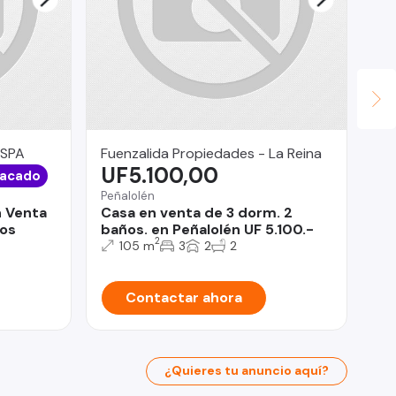
 SPA
Fuenzalida Propiedades - La Reina
Ev
UF5.100,00
$
acado
Peñalolén
Pue
 Venta
Casa en venta de 3 dorm. 2
Pr
nos
baños. en Peñalolén UF 5.100.-
Pi
2
105 m
3
2
2
Contactar ahora
¿Quieres tu anuncio aquí?