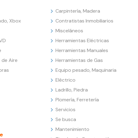
Carpintería, Madera
endo, Xbox
Contratistas Inmobiliarios
Misceláneos
DVD
Herramientas Eléctricas
e
Herramientas Manuales
 de Aire
Herramientas de Gas
oras
Equipo pesado, Maquinaria
Eléctrico
Ladrillo, Piedra
Plomería, Ferretería
Servicios
Se busca
Mantenimiento
e