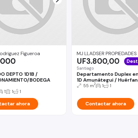
odriguez Figueroa
MJ LLADSER PROPIEDADES
.000
UF3.800,00
Dest
Santiago
O DEPTO 1D1B /
Departamento Duplex en
ONAMIENTO/BODEGA
1D Amunátegui / Huérfa
2
55 m
1
1
1
1
1
actar ahora
Contactar ahora