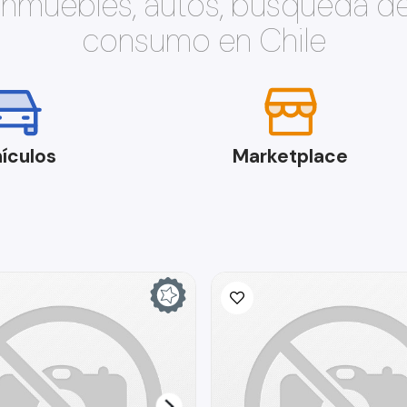
 inmuebles, autos, búsqueda d
consumo en Chile
ículos
Marketplace