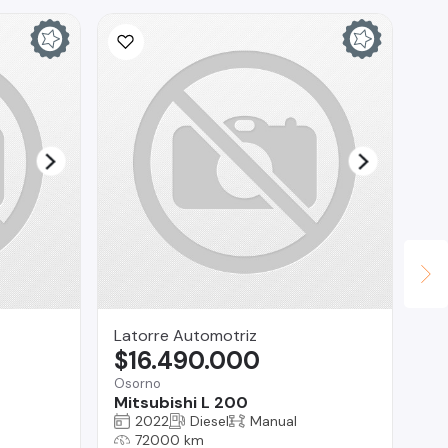
Latorre Automotriz
Au
$16.490.000
$
Osorno
Vit
Mitsubishi L 200
Ra
2022
Diesel
Manual
72000 km