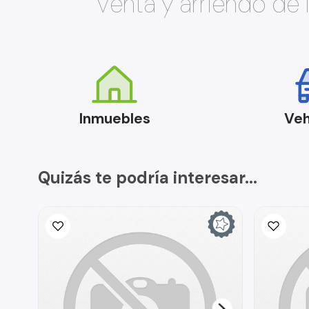
Venta y arriendo de
Inmuebles
Veh
Quizás te podría interesar...