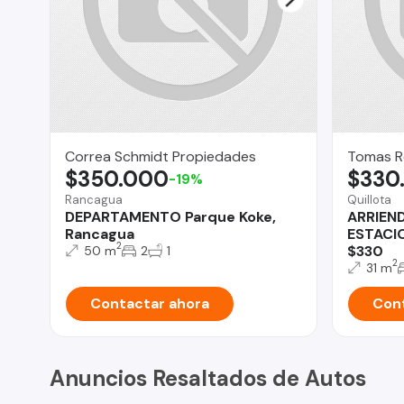
Correa Schmidt Propiedades
Tomas R
$350.000
$330
-19%
Rancagua
Quillota
DEPARTAMENTO Parque Koke,
ARRIEND
Rancagua
ESTACI
2
$330
50 m
2
1
2
31 m
Contactar ahora
Cont
Anuncios Resaltados de Autos