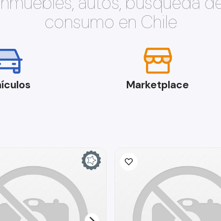
 inmuebles, autos, búsqueda d
consumo en Chile
ículos
Marketplace