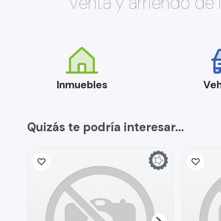
Venta y arriendo de
Inmuebles
Veh
Quizás te podría interesar...