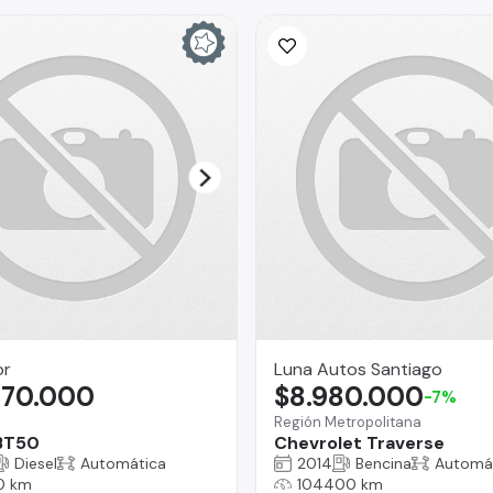
or
Luna Autos Santiago
970.000
$8.980.000
-7%
Región Metropolitana
BT50
Chevrolet Traverse
Diesel
Automática
2014
Bencina
Automá
0 km
104400 km