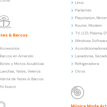
Otros
Linux
Parlantes
Playstation, Nint
Router, Modem
TV, LCD, Plasma, 
ates & Barcos
Windows Softwar
Accesorios
Acondicionadores
Barcos en Arriendo
Lavadoras, Secad
Botes y Motos Acuáticas
Refrigeradora
Lanchas, Yates, Veleros
Otros
Venta de Yates & Barcos
Yo busco
Música Moda Art