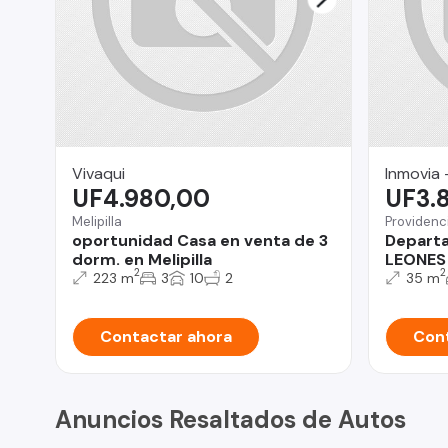
Vivaqui
Inmovia 
UF4.980,00
UF3.
Melipilla
Providenc
oportunidad Casa en venta de 3
Depart
dorm. en Melipilla
LEONES
2
2
223 m
3
10
2
35 m
Contactar ahora
Cont
Anuncios Resaltados de Autos