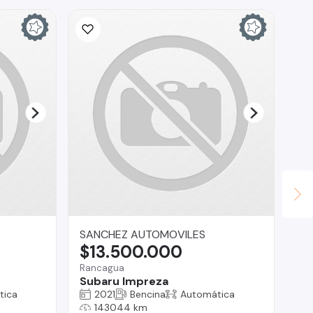
SANCHEZ AUTOMOVILES
Co
$13.500.000
$
Rancagua
O'H
Subaru Impreza
Ho
tica
2021
Bencina
Automática
143044 km