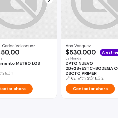
- Carlos Velasquez
Ana Vasquez
850,00
$530.000
A estre
ia
La Florida
amento METRO LOS
DPTO NUEVO
2D+2B+ESTC+BODEGA C
DSCTO PRIMER
1
1
2
62 m
2
1
2
actar ahora
Contactar ahora