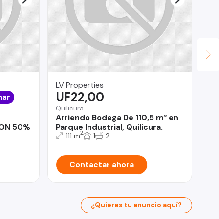
LV Properties
Ja
UF22,00
$
nar
Quilicura
Co
Arriendo Bodega De 110,5 m² en
DE
ON 50%
Parque Industrial, Quilicura.
#4
2
CO
111 m
1
2
Contactar ahora
¿Quieres tu anuncio aquí?