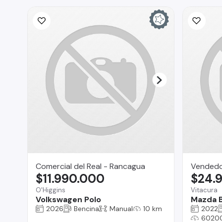
Comercial del Real - Rancagua
Vended
$11.990.000
$24.
O'Higgins
Vitacura
Volkswagen Polo
Mazda 
2026
Bencina
Manual
10 km
2022
6020