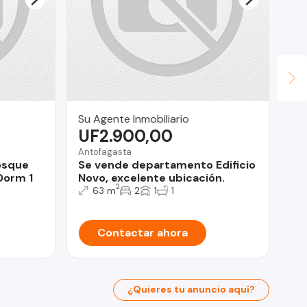
Su Agente Inmobiliario
Fr
UF2.900,00
U
Antofagasta
Ma
osque
Se vende departamento Edificio
¡S
Dorm 1
Novo, excelente ubicación.
en
2
63 m
2
1
1
Contactar ahora
¿Quieres tu anuncio aquí?