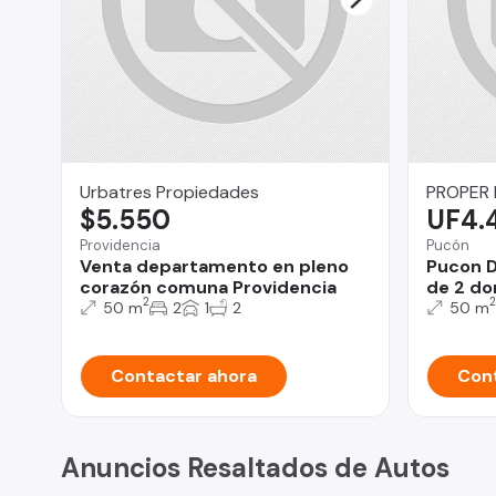
Urbatres Propiedades
PROPER
$5.550
UF4.
Providencia
Pucón
Venta departamento en pleno
Pucon 
corazón comuna Providencia
de 2 do
2
2
50 m
2
1
2
50 m
Contactar ahora
Cont
Anuncios Resaltados de Autos