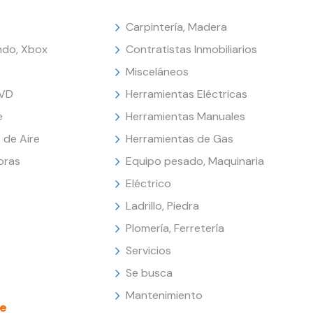
Carpintería, Madera
endo, Xbox
Contratistas Inmobiliarios
Misceláneos
DVD
Herramientas Eléctricas
e
Herramientas Manuales
 de Aire
Herramientas de Gas
oras
Equipo pesado, Maquinaria
Eléctrico
Ladrillo, Piedra
Plomería, Ferretería
Servicios
Se busca
Mantenimiento
e