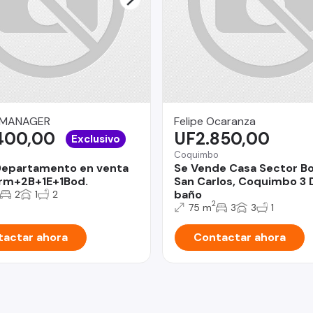
 MANAGER
Felipe Ocaranza
400,00
UF2.850,00
Exclusivo
Coquimbo
Departamento en venta
Se Vende Casa Sector B
rm+2B+1E+1Bod.
San Carlos, Coquimbo 3 
baño
2
1
2
2
75 m
3
3
1
actar ahora
Contactar ahora