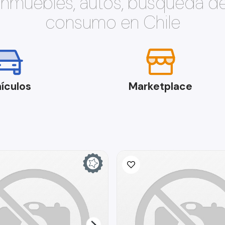
 inmuebles, autos, búsqueda d
consumo en Chile
ículos
Marketplace