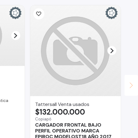
tica
Tattersall Venta usados
CO
$132.000.000
$
Copiapó
La 
CARGADOR FRONTAL BAJO
Fo
PERFIL OPERATIVO MARCA
EPIROC MODELOST18 AÑO 2017