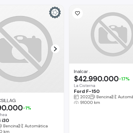
Inalcar .
$42.990.000
-17%
La Cisterna
Ford F-150
2022
Bencina
Automá
SILLAG
91000 km
190.000
-1%
chea
 i30
Bencina
Automática
0 km