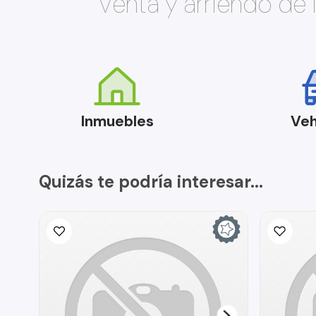
Venta y arriendo de
Inmuebles
Veh
Quizás te podría interesar...