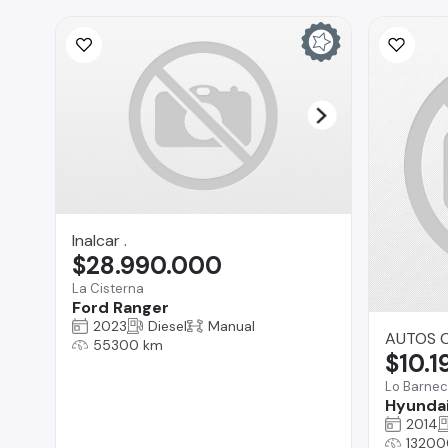
Inalcar .
$28.990.000
La Cisterna
Ford Ranger
2023
Diesel
Manual
AUTOS C
55300 km
$10.
Lo Barne
Hyundai
2014
13200