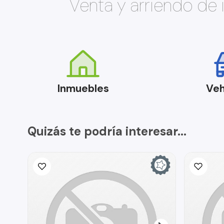
Venta y arriendo de
Inmuebles
Veh
Quizás te podría interesar...