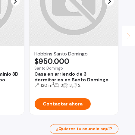
Hobbins Santo Domingo
IN
$950.000
VI
$
Santo Domingo
minio 3D
Casa en arriendo de 3
Ch
bo
dormitorios en Santo Domingo
SO
2
120 m
3
3
2
CO
Contactar ahora
¿Quieres tu anuncio aquí?