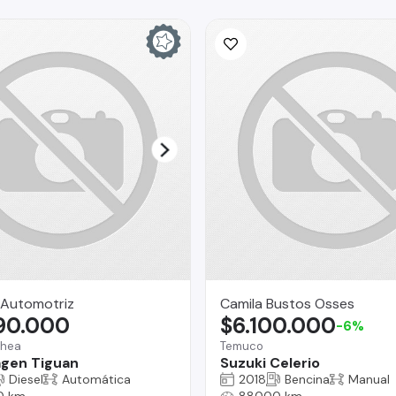
Automotriz
Camila Bustos Osses
790.000
$6.100.000
-6%
chea
Temuco
gen Tiguan
Suzuki Celerio
Diesel
Automática
2018
Bencina
Manual
0 km
88000 km