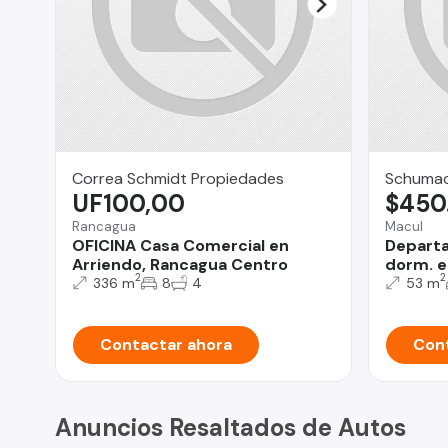
Correa Schmidt Propiedades
Schumac
UF100,00
$450
Rancagua
Macul
OFICINA Casa Comercial en
Departa
Arriendo, Rancagua Centro
dorm. e
2
2
336 m
8
4
53 m
Contactar ahora
Cont
Anuncios Resaltados de Autos