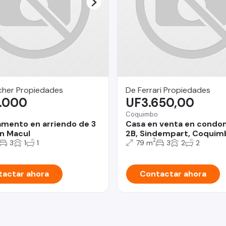
her Propiedades
De Ferrari Propiedades
.000
UF3.650,00
Coquimbo
mento en arriendo de 3
Casa en venta en condo
n Macul
2B, Sindempart, Coquim
2
3
1
1
79 m
3
2
2
actar ahora
Contactar ahora