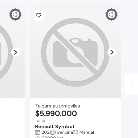
Talcars automoviles
AG
$5.990.000
$
Talca
Vit
Renault Symbol
Pe
2021
Bencina
Manual
63000 km