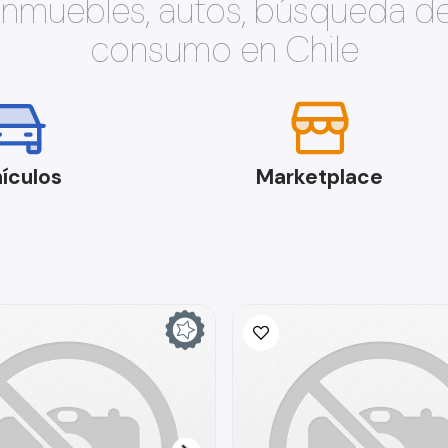
 inmuebles, autos, búsqueda d
consumo en Chile
ículos
Marketplace