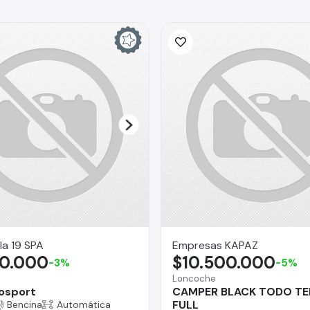
la 19 SPA
Empresas KAPAZ
00.000
$10.500.000
-3%
-5%
Loncoche
osport
CAMPER BLACK TODO T
FULL
Bencina
Automática