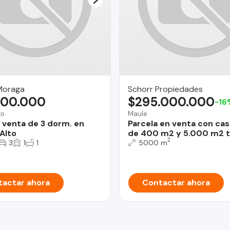
Moraga
Schorr Propiedades
000.000
$295.000.000
-16
to
Maule
 venta de 3 dorm. en
Parcela en venta con ca
Alto
de 400 m2 y 5.000 m2 t
2
3
1
1
5000 m
actar ahora
Contactar ahora