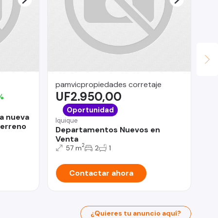
pamvicpropiedades corretaje
Ur
UF2.950,00
U
%
La 
Oportunidad
sa nueva
Ca
Iquique
erreno
BA
Departamentos Nuevos en
Venta
2
57 m
2
1
Contactar ahora
¿Quieres tu anuncio aquí?