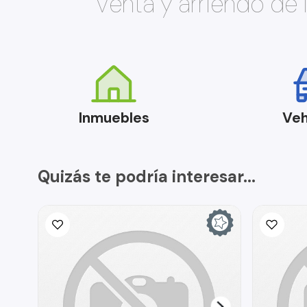
Venta y arriendo de
Inmuebles
Veh
Quizás te podría interesar...