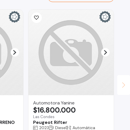
Automotora Yanine
Ca
$16.800.000
$
Las Condes
Te
ERRENO
Peugeot Rifter
DF
2023
Diesel
Automática