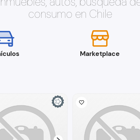
 inmuebles, autos, búsqueda d
consumo en Chile
ículos
Marketplace