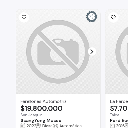
Farellones Automotriz
La Parce
$19.800.000
$7.7
San Joaquín
Talca
SsangYong Musso
Ford Ec
2022
Diesel
Automática
2016