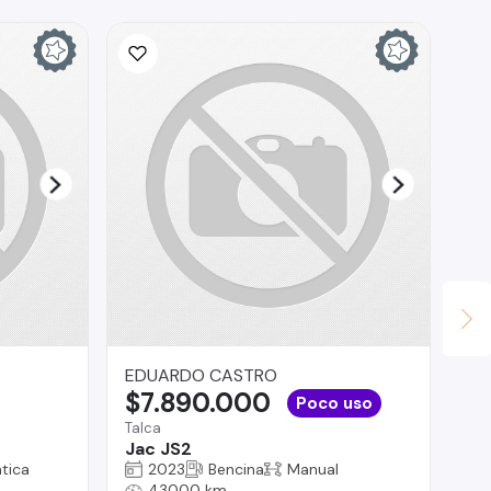
EDUARDO CASTRO
Se
$7.890.000
$
Poco uso
Talca
Co
Jac JS2
Ha
tica
2023
Bencina
Manual
43000 km