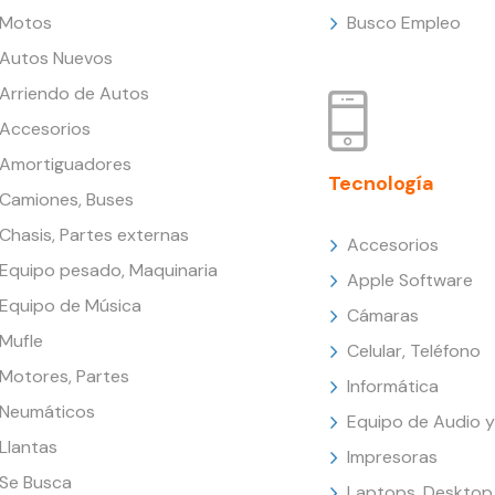
Motos
Busco Empleo
Autos Nuevos
Arriendo de Autos
Accesorios
Amortiguadores
Tecnología
Camiones, Buses
Chasis, Partes externas
Accesorios
Equipo pesado, Maquinaria
Apple Software
Equipo de Música
Cámaras
Mufle
Celular, Teléfono
Motores, Partes
Informática
Neumáticos
Equipo de Audio y
Llantas
Impresoras
Se Busca
Laptops, Desktop