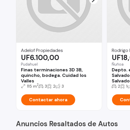
Adelof Propiedades
Rodrigo
UF6.100,00
UF18
Pudahuel
Ñuñoa
Finas terminaciones 3D 3B,
Depto. 
quincho, bodega. Cuidad los
Salvador
Valles
Salvado
2
115 m
3
2
3
2
1
Contactar ahora
Cont
Anuncios Resaltados de Autos