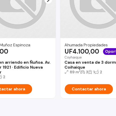
 Muñoz Espinoza
Ahumada Propiedades
,00
UF4.100,00
Opor
Coyhaique
en arriendo en Ñuñoa. Av.
Casa en venta de 3 dorm
 1921 · Edificio Nueva
Coihaique
2
r
89 m
3
1
2
2
actar ahora
Contactar ahora