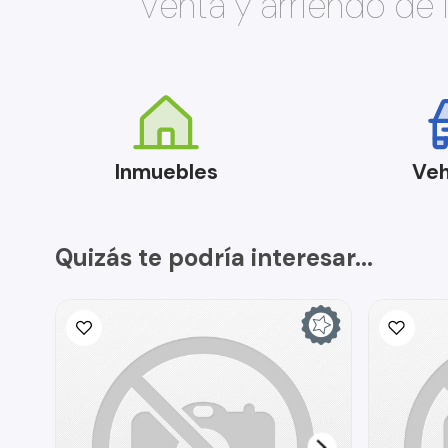
Venta y arriendo de
Inmuebles
Veh
Quizás te podría interesar...