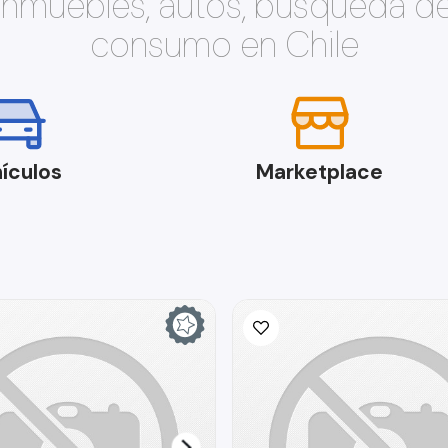
 inmuebles, autos, búsqueda d
consumo en Chile
ículos
Marketplace