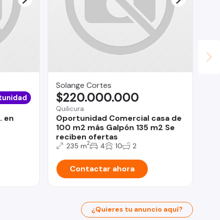
Solange Cortes
Civ
$220.000.000
U
tunidad
Quilicura
Val
. en
Oportunidad Comercial casa de
CI
100 m2 más Galpón 135 m2 Se
reciben ofertas
2
235 m
4
10
2
Contactar ahora
¿Quieres tu anuncio aquí?