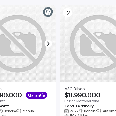
c
ASC Bilbao
490.000
$11.990.000
Garantía
ntt
Región Metropolitana
Swift
Ford Territory
Bencina
Manual
2022
Bencina
Automá
 km
55446 km