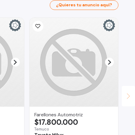
¿Quieres tu anuncio aquí?
Farellones Automotriz
Ca
$17.800.000
$
Temuco
La
Toyota Hilux
Ch