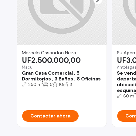
Marcelo Ossandon Neira
Su Agent
UF2.500.000,00
UF3.
Macul
Antofaga
Gran Casa Comercial , 5
Se vend
Dormitorios , 3 Baños , 8 Oficinas
depart
2
ubicaci
250 m
5
10
3
esquina
2
60 m
Contactar ahora
Cont