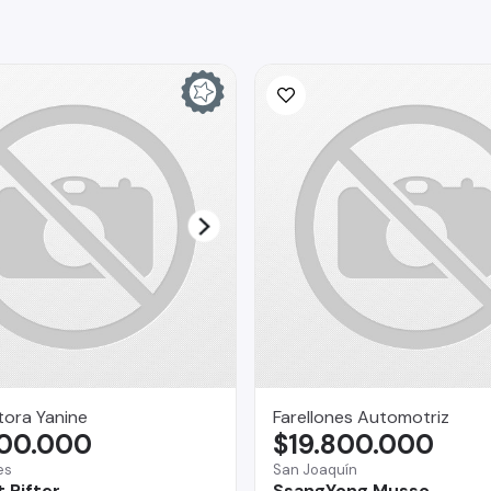
ora Yanine
Farellones Automotriz
800.000
$19.800.000
es
San Joaquín
 Rifter
SsangYong Musso