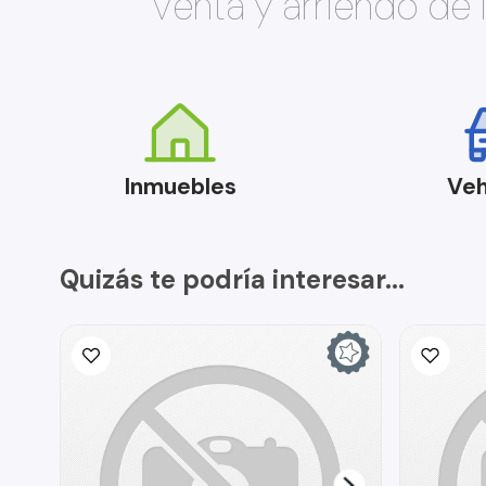
Venta y arriendo de
Inmuebles
Veh
Quizás te podría interesar...