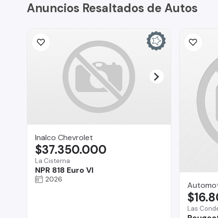
Anuncios Resaltados de Autos
Inalco Chevrolet
$37.350.000
La Cisterna
NPR 818 Euro VI
2026
Automot
$16.
Las Cond
Peugeot