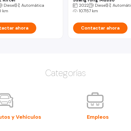
Diesel
Automática
2022
Diesel
Automáti
0 km
107157 km
actar ahora
Contactar ahora
Categorías
utos y Vehículos
Empleos