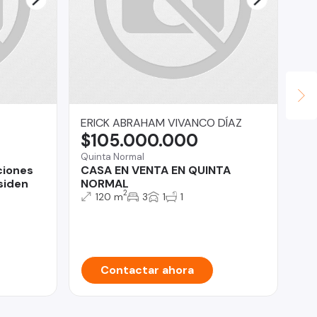
ERICK ABRAHAM VIVANCO DÍAZ
Pr
$105.000.000
$
Quinta Normal
Tal
ciones
CASA EN VENTA EN QUINTA
CA
siden
NORMAL
Bi
2
120 m
3
1
1
Contactar ahora