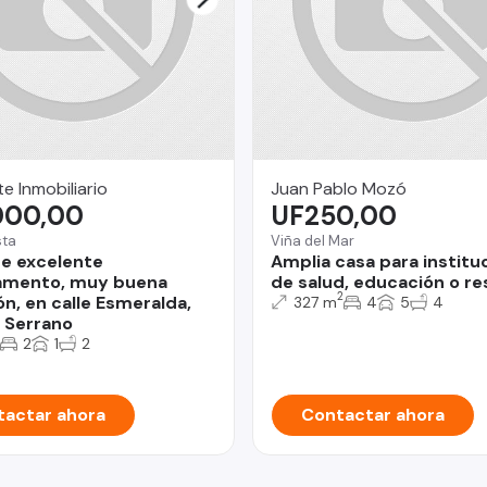
e Inmobiliario
Juan Pablo Mozó
000,00
UF250,00
sta
Viña del Mar
e excelente
Amplia casa para institu
amento, muy buena
de salud, educación o re
2
ón, en calle Esmeralda,
327 m
4
5
4
 Serrano
2
1
2
actar ahora
Contactar ahora