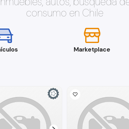
 inmuebles, autos, búsqueda d
consumo en Chile
ículos
Marketplace