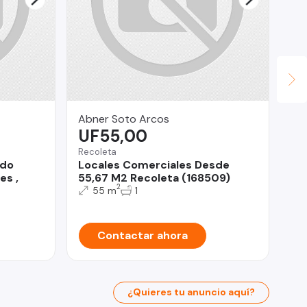
Abner Soto Arcos
Ga
UF55,00
$
Recoleta
La 
ndo
Locales Comerciales Desde
Ca
es ,
55,67 M2 Recoleta (168509)
Se
2
55 m
1
Contactar ahora
¿Quieres tu anuncio aquí?