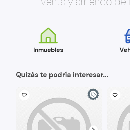
Venta y arriendo de
Inmuebles
Veh
Quizás te podría interesar...