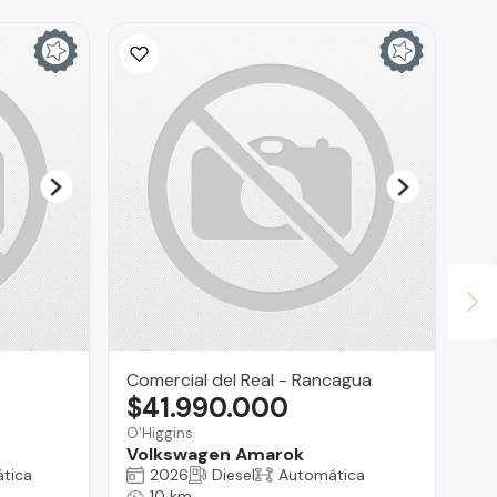
Comercial del Real - Rancagua
Au
$41.990.000
$
O'Higgins
Pue
Volkswagen Amarok
Su
tica
2026
Diesel
Automática
10 km