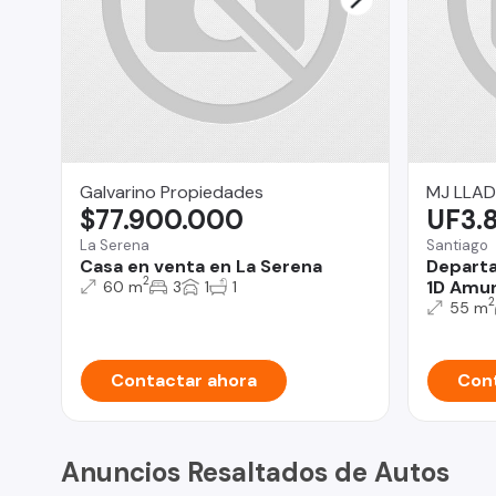
Galvarino Propiedades
MJ LLAD
$77.900.000
UF3.
La Serena
Santiago
Casa en venta en La Serena
Departa
2
1D Amun
60 m
3
1
1
2
55 m
Contactar ahora
Cont
Anuncios Resaltados de Autos