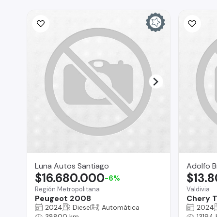
Luna Autos Santiago
Adolfo B
$16.680.000
$13.
-6%
Región Metropolitana
Valdivia
Peugeot 2008
Chery T
2024
Diesel
Automática
2024
38800 km
13194