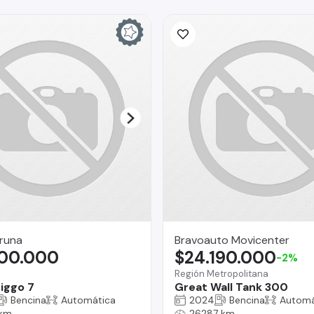
runa
Bravoauto Movicenter
800.000
$24.190.000
-2%
Región Metropolitana
iggo 7
Great Wall Tank 300
Bencina
Automática
2024
Bencina
Automá
 km
26287 km