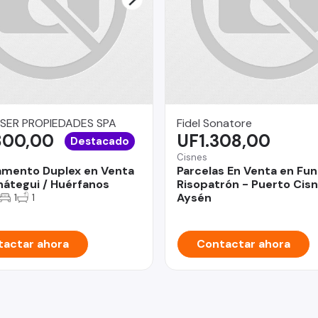
SER PROPIEDADES SPA
Fidel Sonatore
800,00
UF1.308,00
Destacado
Cisnes
mento Duplex en Venta
Parcelas En Venta en Fu
átegui / Huérfanos
Risopatrón - Puerto Cisn
Aysén
1
1
actar ahora
Contactar ahora