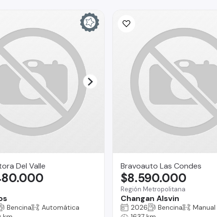
ra Del Valle
Bravoauto Las Condes
480.000
$8.590.000
Región Metropolitana
os
Changan Alsvin
Bencina
Automática
2026
Bencina
Manual
 km
1637 km