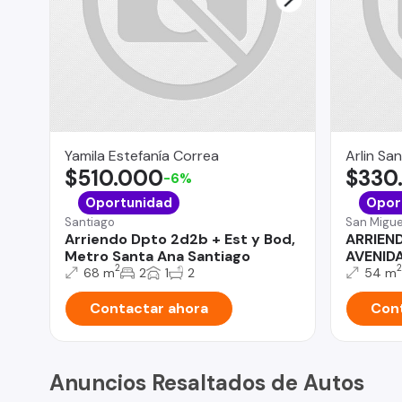
Yamila Estefanía Correa
Arlin Sa
$510.000
$330
-6%
Oportunidad
Opor
Santiago
San Migue
Arriendo Dpto 2d2b + Est y Bod,
ARRIEN
Metro Santa Ana Santiago
AVENID
2
2
68 m
2
1
2
54 m
Contactar ahora
Cont
Anuncios Resaltados de Autos