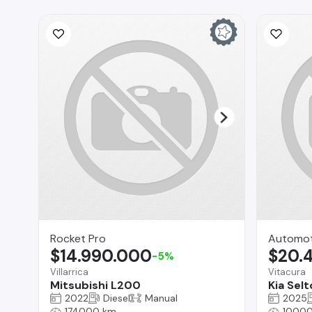
Rocket Pro
Automoto
$14.990.000
$20.
-5%
Villarrica
Vitacura
Mitsubishi L200
Kia Selt
2022
Diesel
Manual
2025
174000 km
10000