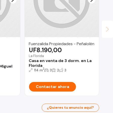
Fuenzalida Propiedades - Peñalolén
La
UF8.190,00
U
La Florida
Lo 
Casa en venta de 3 dorm. en La
De
Florida
do
Miguel
2
114 m
3
2
3
Contactar ahora
¿Quieres tu anuncio aquí?