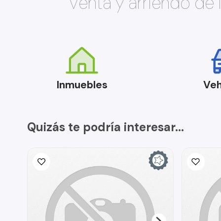
Venta y arriendo de
Inmuebles
Veh
Quizás te podría interesar...