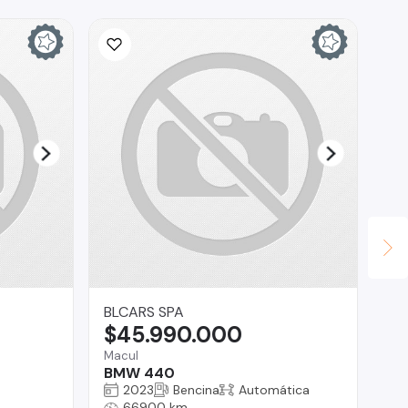
BLCARS SPA
Au
$45.990.000
$
Macul
Co
BMW 440
Ki
2023
Bencina
Automática
66900 km