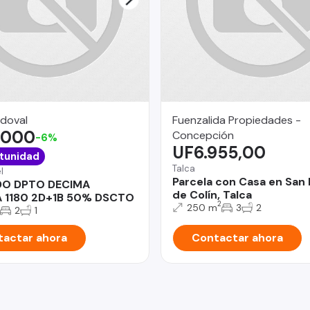
ndoval
Fuenzalida Propiedades -
.000
Concepción
-6%
UF6.955,00
tunidad
Talca
l
Parcela con Casa en San 
DO DPTO DECIMA
de Colín, Talca
A 1180 2D+1B 50% DSCTO
2
250 m
3
2
2
1
actar ahora
Contactar ahora