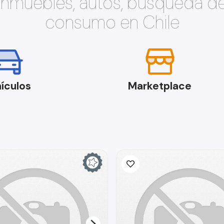
 inmuebles, autos, búsqueda d
consumo en Chile
ículos
Marketplace