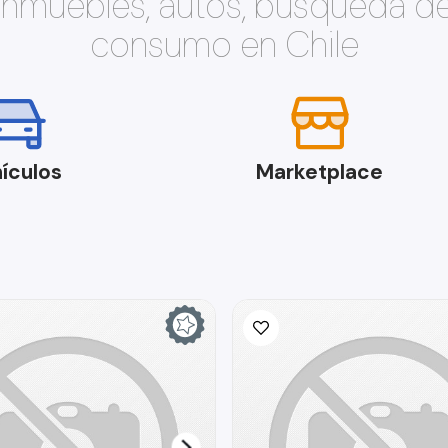
 inmuebles, autos, búsqueda d
consumo en Chile
ículos
Marketplace