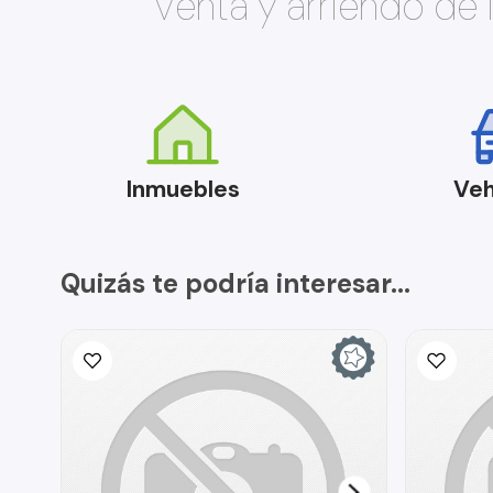
Venta y arriendo de
Inmuebles
Veh
Quizás te podría interesar...