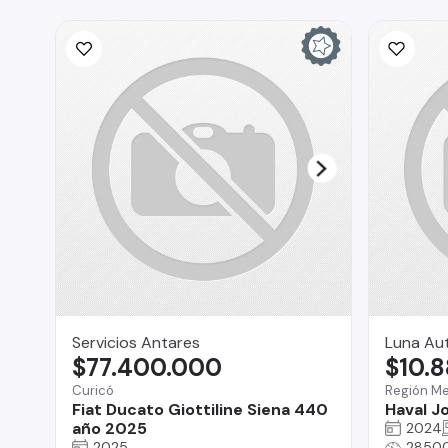
Servicios Antares
Luna Au
$77.400.000
$10.
Curicó
Región Me
Fiat Ducato Giottiline Siena 440
Haval Jo
año 2025
2024
2025
2850