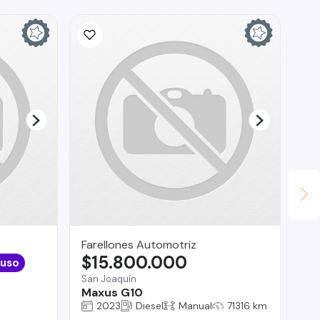
Ina
$
La 
Fo
Farellones Automotriz
$15.800.000
 uso
San Joaquín
Maxus G10
2023
Diesel
Manual
71316 km