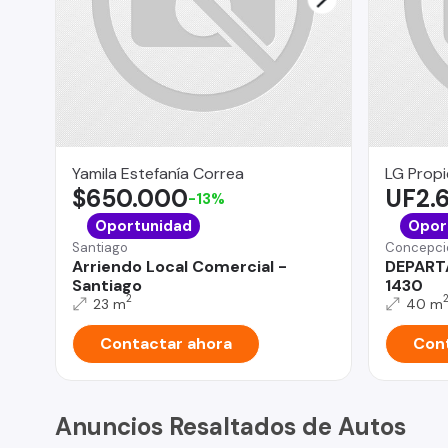
Yamila Estefanía Correa
LG Prop
$650.000
UF2.
-13%
Oportunidad
Opor
Santiago
Concepci
Arriendo Local Comercial -
DEPART
Santiago
1430
2
23 m
40 m
Contactar ahora
Cont
Anuncios Resaltados de Autos