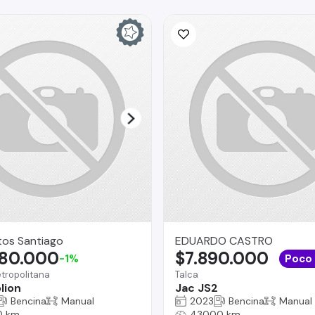
tos Santiago
EDUARDO CASTRO
880.000
$7.890.000
-1%
Poco
tropolitana
Talca
lion
Jac JS2
Bencina
Manual
2023
Bencina
Manual
0 km
43000 km