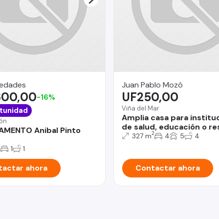
iedades
Juan Pablo Mozó
600,00
UF250,00
-16%
Viña del Mar
tunidad
Amplia casa para institu
ón
de salud, educación o re
AMENTO Anibal Pinto
2
327 m
4
5
4
2
1
1
actar ahora
Contactar ahora