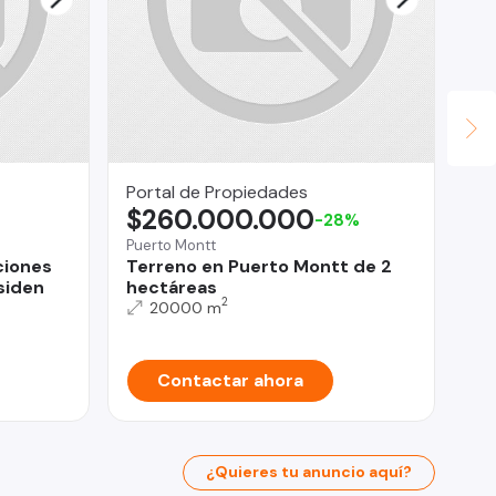
Portal de Propiedades
En
$260.000.000
$
-28%
Puerto Montt
Lin
ciones
Terreno en Puerto Montt de 2
SE
siden
hectáreas
2
20000 m
Contactar ahora
¿Quieres tu anuncio aquí?