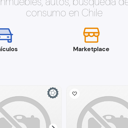
 inmuebles, autos, búsqueda d
consumo en Chile
ículos
Marketplace