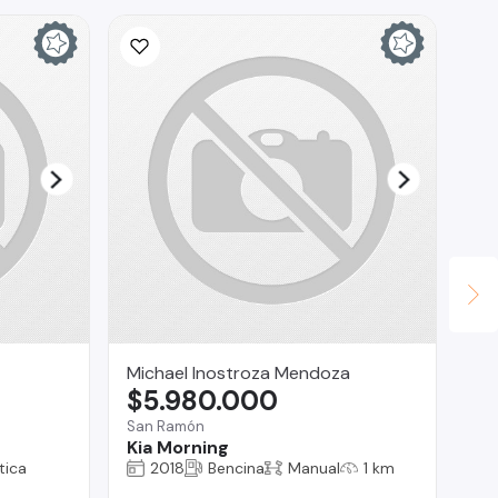
Michael Inostroza Mendoza
AG
$5.980.000
$
San Ramón
Vit
Kia Morning
BM
tica
2018
Bencina
Manual
1 km