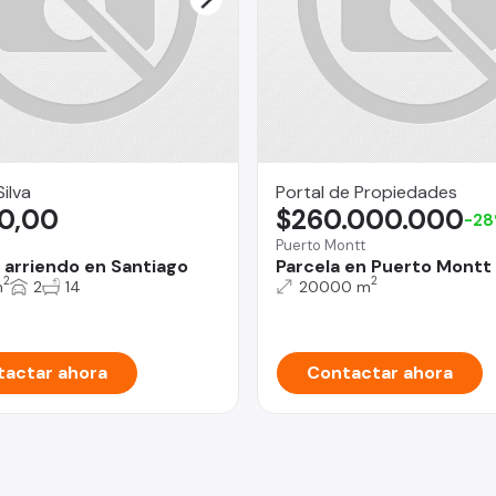
Silva
Portal de Propiedades
0,00
$260.000.000
-2
Puerto Montt
 arriendo en Santiago
Parcela en Puerto Montt
2
2
m
2
14
20000 m
actar ahora
Contactar ahora