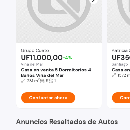
Grupo Cueto
Patricia 
UF11.000,00
UF35
-4%
Viña del Mar
Santiago
Casa en venta 5 Dormitorios 4
Casa en
Baños Viña del Mar
1572 
2
281 m
5
1
Contactar ahora
Cont
Anuncios Resaltados de Autos