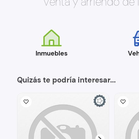
Venta y arriendo de
Inmuebles
Veh
Quizás te podría interesar...