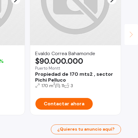
Evaldo Correa Bahamonde
Su
$90.000.000
$
8%
Puerto Montt
Pro
Propiedad de 170 mts2 , sector
De
Pichi Pelluco
do
2
170 m
11
3
Contactar ahora
¿Quieres tu anuncio aquí?