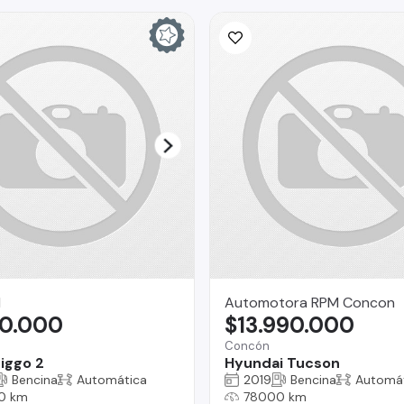
I
Automotora RPM Concon
90.000
$13.990.000
Concón
iggo 2
Hyundai Tucson
Bencina
Automática
2019
Bencina
Automá
0 km
78000 km