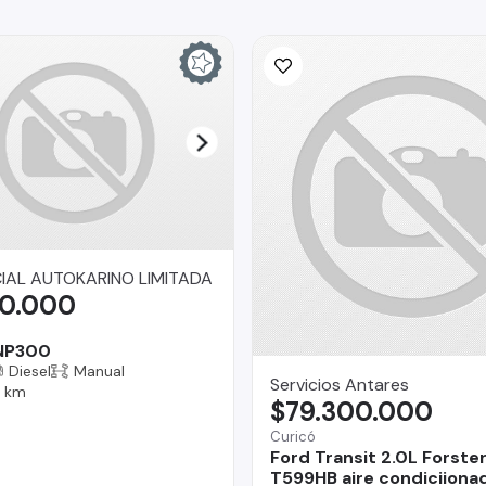
AL AUTOKARINO LIMITADA
90.000
 NP300
Diesel
Manual
Servicios Antares
9 km
$79.300.000
Curicó
Ford Transit 2.0L Forste
T599HB aire condiciiona