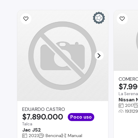
COMERCI
$7.9
La Serena
Nissan
2017
EDUARDO CASTRO
19312
$7.890.000
Poco uso
Talca
Jac JS2
2023
Bencina
Manual