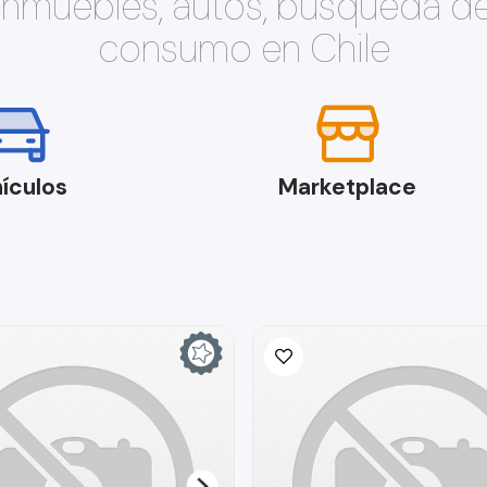
 inmuebles, autos, búsqueda d
consumo en Chile
ículos
Marketplace