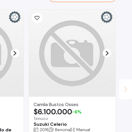
Camila Bustos Osses
Au
$6.100.000
$
-6%
Temuco
San
r
Suzuki Celerio
Hy
do de
2018
Bencina
Manual