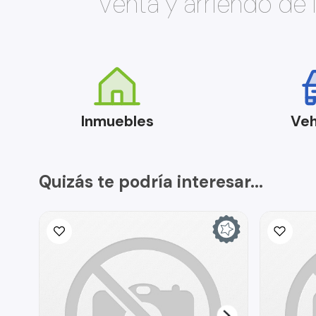
Venta y arriendo de
Inmuebles
Veh
Quizás te podría interesar...