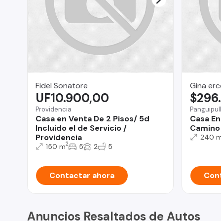
Fidel Sonatore
Gina erco
UF10.900,00
$296
Providencia
Panguipull
Casa en Venta De 2 Pisos/ 5d
Casa En
Incluido el de Servicio /
Camino 
Providencia
240 
2
150 m
5
2
5
Contactar ahora
Cont
Anuncios Resaltados de Autos