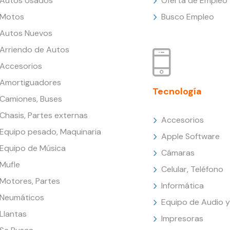
Autos Usados
Oferta de Empleo
Motos
Busco Empleo
Autos Nuevos
Arriendo de Autos
Accesorios
Amortiguadores
Tecnología
Camiones, Buses
Chasis, Partes externas
Accesorios
Equipo pesado, Maquinaria
Apple Software
Equipo de Música
Cámaras
Mufle
Celular, Teléfono
Motores, Partes
Informática
Neumáticos
Equipo de Audio y
Llantas
Impresoras