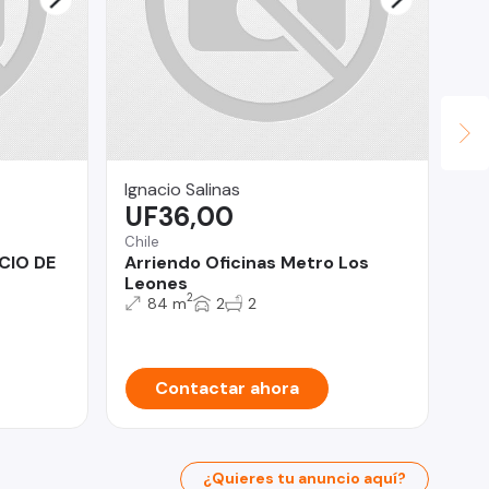
Ignacio Salinas
HI
UF36,00
$
Chile
San
CIO DE
Arriendo Oficinas Metro Los
Am
Leones
20
2
84 m
2
2
Contactar ahora
¿Quieres tu anuncio aquí?