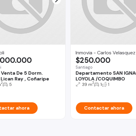
li
Inmovia - Carlos Velasquez
.000.000
$250.000
i
Santiago
 Venta De 5 Dorm.
Departamento SAN IGNA
Lican Ray , Coñaripe
LOYOLA /COQUIMBO
2
2
m
5
39 m
1
1
actar ahora
Contactar ahora