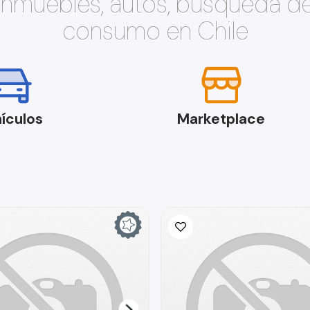
 inmuebles, autos, búsqueda d
consumo en Chile
ículos
Marketplace