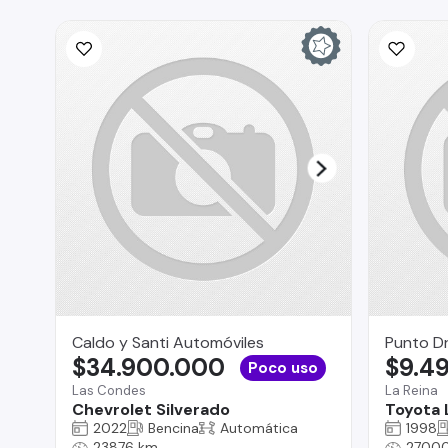
Caldo y Santi Automóviles
Punto Dr
$34.900.000
$9.4
Poco uso
Las Condes
La Reina
Chevrolet Silverado
Toyota 
2022
Bencina
Automática
1998
23876 km
2700