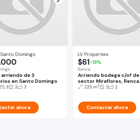
 Santo Domingo
LV Properties
.000
$61
-13%
mingo
Renca
 arriendo de 3
Arriendo bodega c/of d
rios en Santo Domingo
sector Miraflores, Renca
2
3
2
3
225 m
2
2
actar ahora
Contactar ahora