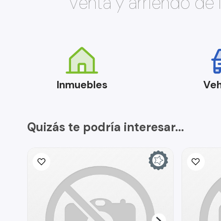
Venta y arriendo de
Inmuebles
Veh
Quizás te podría interesar...