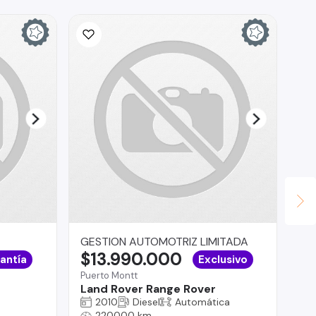
GESTION AUTOMOTRIZ LIMITADA
La
$13.990.000
$
antía
Exclusivo
Puerto Montt
La 
Land Rover Range Rover
Hy
2010
Diesel
Automática
220000 km