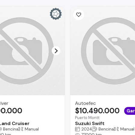
iver
Autoefec
90.000
$10.490.000
Gar
Puerto Montt
Land Cruiser
Suzuki Swift
Bencina
Manual
2024
Bencina
Manual
00 km
77000 km