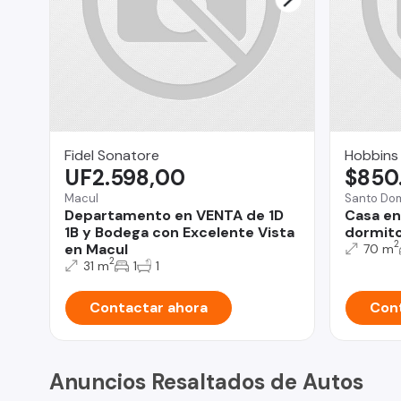
Fidel Sonatore
Hobbins
UF2.598,00
$850
Macul
Santo Do
Departamento en VENTA de 1D
Casa en
1B y Bodega con Excelente Vista
dormito
2
en Macul
70 m
2
31 m
1
1
Contactar ahora
Cont
Anuncios Resaltados de Autos