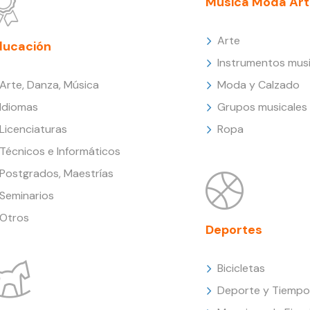
Música Moda Art
Arte
ducación
Instrumentos musi
Arte, Danza, Música
Moda y Calzado
Idiomas
Grupos musicales
Licenciaturas
Ropa
Técnicos e Informáticos
Postgrados, Maestrías
Seminarios
Otros
Deportes
Bicicletas
Deporte y Tiempo 