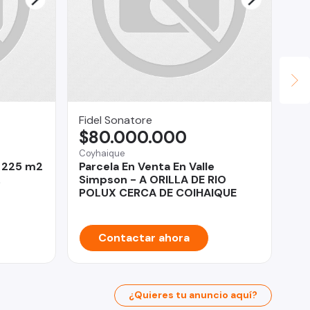
Fidel Sonatore
Ma
$80.000.000
U
Coyhaique
Co
e 225 m2
Parcela En Venta En Valle
Ed
.
Simpson - A ORILLA DE RIO
Og
POLUX CERCA DE COIHAIQUE
Contactar ahora
¿Quieres tu anuncio aquí?