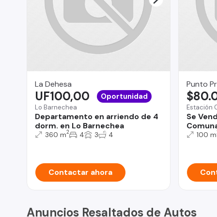
La Dehesa
Punto P
UF100,00
$80.
Oportunidad
Lo Barnechea
Estación 
Departamento en arriendo de 4
Se Ven
dorm. en Lo Barnechea
Comuna 
2
360 m
4
3
4
100 m
Contactar ahora
Cont
Anuncios Resaltados de Autos