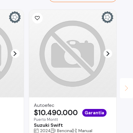
Autoefec
Ju
$10.490.000
$
Garantía
Puerto Montt
Chi
Suzuki Swift
Ci
2024
Bencina
Manual