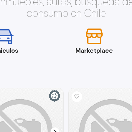
 inmuebles, autos, búsqueda d
consumo en Chile
ículos
Marketplace