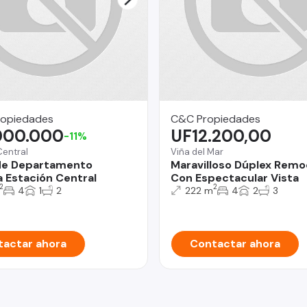
ropiedades
C&C Propiedades
000.000
UF12.200,00
-11%
Central
Viña del Mar
de Departamento
Maravilloso Dúplex Rem
Estación Central
Con Espectacular Vista
2
2
4
1
2
222 m
4
2
3
actar ahora
Contactar ahora