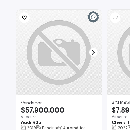
Vendedor
AGUSAV
$57.900.000
$7.8
Vitacura
Vitacura
Audi RS5
Chery T
2019
Bencina
Automática
2022