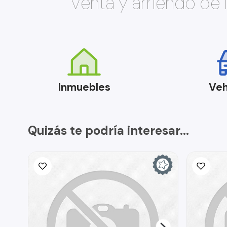
Venta y arriendo de
Inmuebles
Veh
Quizás te podría interesar...