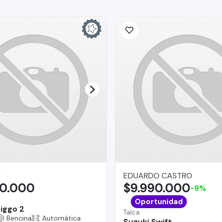
I
EDUARDO CASTRO
90.000
$9.990.000
-9%
Oportunidad
iggo 2
Talca
Bencina
Automática
Suzuki Swift