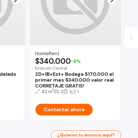
HomieRent
Le
$340.000
$
-6%
Estación Central
Ind
odelado
2D+1B+Est+ Bodega $170.000 el
In
primer mes $340.000 valor real
Do
CORRETAJE GRATIS!
2
42 m
2
1
1
Contactar ahora
¿Quieres tu anuncio aquí?