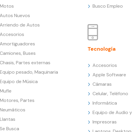
Motos
Busco Empleo
Autos Nuevos
Arriendo de Autos
Accesorios
Amortiguadores
Tecnología
Camiones, Buses
Chasis, Partes externas
Accesorios
Equipo pesado, Maquinaria
Apple Software
Equipo de Música
Cámaras
Mufle
Celular, Teléfono
Motores, Partes
Informática
Neumáticos
Equipo de Audio y
Llantas
Impresoras
Se Busca
Laptops, Desktop