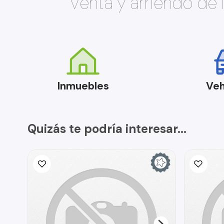
Venta y arriendo de
Inmuebles
Veh
Quizás te podría interesar...