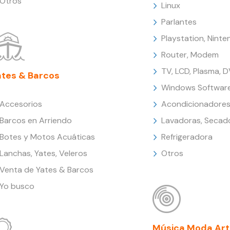
Otros
Linux
Parlantes
Playstation, Nint
Router, Modem
TV, LCD, Plasma, 
ates & Barcos
Windows Softwar
Accesorios
Acondicionadores
Barcos en Arriendo
Lavadoras, Secad
Botes y Motos Acuáticas
Refrigeradora
Lanchas, Yates, Veleros
Otros
Venta de Yates & Barcos
Yo busco
Música Moda Art