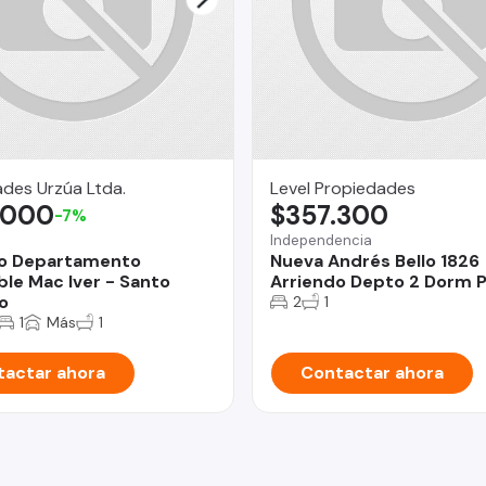
des Urzúa Ltda.
Level Propiedades
.000
$357.300
-7%
Independencia
do Departamento
Nueva Andrés Bello 1826
le Mac Iver - Santo
Arriendo Depto 2 Dorm P
o
2
1
1
Más
1
actar ahora
Contactar ahora