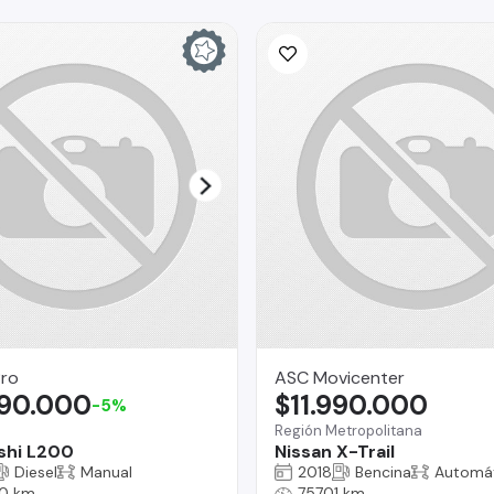
Pro
ASC Movicenter
990.000
$11.990.000
-5%
Región Metropolitana
shi L200
Nissan X-Trail
Diesel
Manual
2018
Bencina
Automá
0 km
75701 km