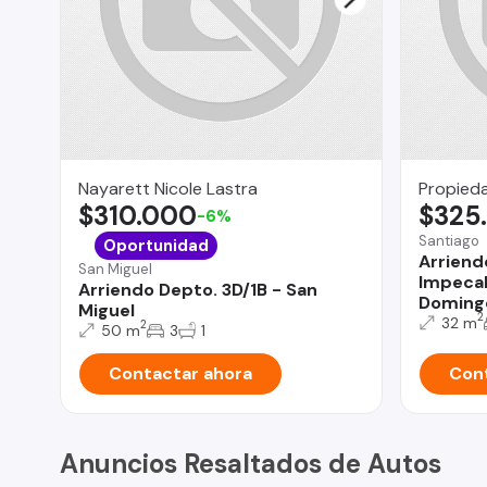
Nayarett Nicole Lastra
Propieda
$310.000
$325
-6%
Santiago
Oportunidad
Arrien
San Miguel
Impecab
Arriendo Depto. 3D/1B - San
Doming
Miguel
2
32 m
2
50 m
3
1
Contactar ahora
Cont
Anuncios Resaltados de Autos