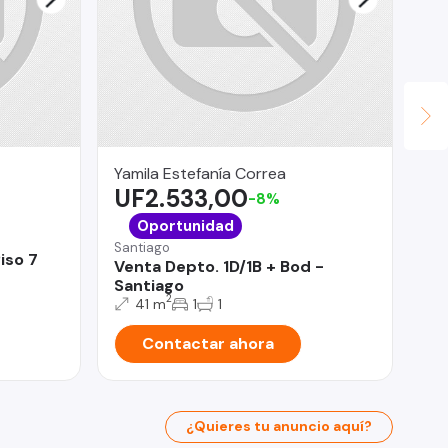
Yamila Estefanía Correa
Po
UF2.533,00
$
-8%
San
Oportunidad
De
Santiago
iso 7
Ir
Venta Depto. 1D/1B + Bod -
pr
Santiago
2
41 m
1
1
Contactar ahora
¿Quieres tu anuncio aquí?