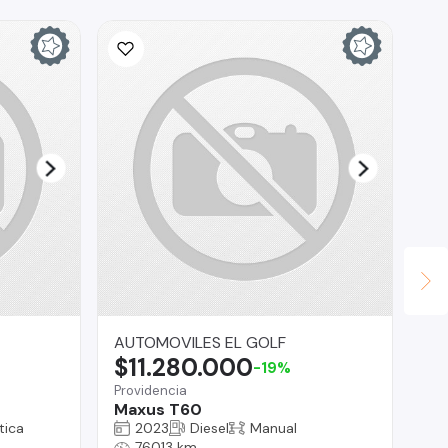
AUTOMOVILES EL GOLF
La
$11.280.000
$
-19%
Providencia
Reg
Maxus T60
To
tica
2023
Diesel
Manual
76013 km