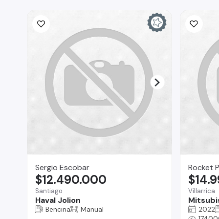
Sergio Escobar
Rocket 
$12.490.000
$14.
Santiago
Villarrica
Haval Jolion
Mitsubi
Bencina
Manual
2022
17400