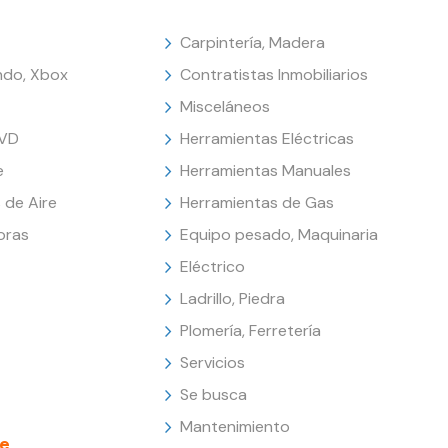
Carpintería, Madera
endo, Xbox
Contratistas Inmobiliarios
Misceláneos
DVD
Herramientas Eléctricas
e
Herramientas Manuales
 de Aire
Herramientas de Gas
oras
Equipo pesado, Maquinaria
Eléctrico
Ladrillo, Piedra
Plomería, Ferretería
Servicios
Se busca
Mantenimiento
e