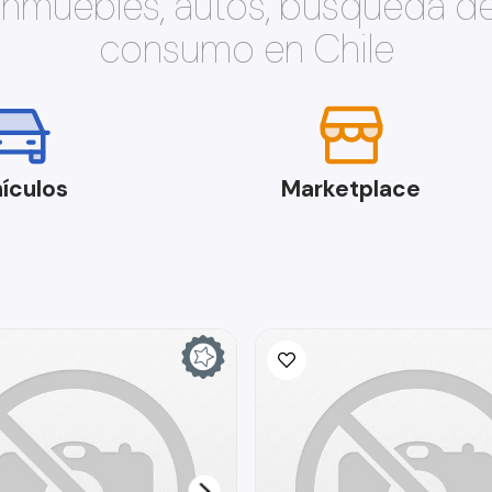
 inmuebles, autos, búsqueda d
consumo en Chile
ículos
Marketplace