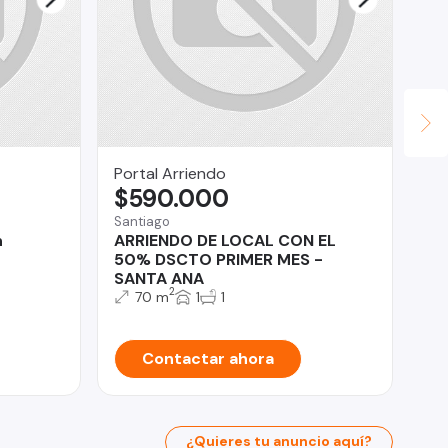
Portal Arriendo
LV
$590.000
U
Santiago
Qui
n
ARRIENDO DE LOCAL CON EL
Ar
50% DSCTO PRIMER MES -
Pa
SANTA ANA
2
70 m
1
1
Contactar ahora
¿Quieres tu anuncio aquí?