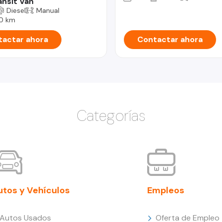
ansit Van
Diesel
Manual
0 km
actar ahora
Contactar ahora
Categorías
utos y Vehículos
Empleos
Autos Usados
Oferta de Empleo