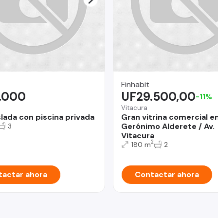
Finhabit
.000
UF29.500,00
-11%
Vitacura
slada con piscina privada
Gran vitrina comercial e
Gerónimo Alderete / Av.
3
Vitacura
2
180 m
2
actar ahora
Contactar ahora