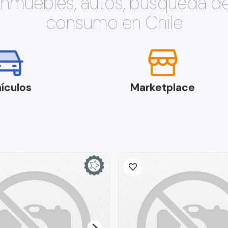
 inmuebles, autos, búsqueda d
consumo en Chile
ículos
Marketplace