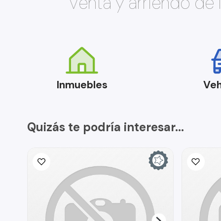
Venta y arriendo de
Inmuebles
Veh
Quizás te podría interesar...