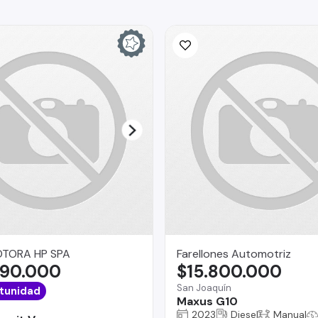
TORA HP SPA
Farellones Automotriz
990.000
$15.800.000
San Joaquín
tunidad
Maxus G10
2023
Diesel
Manual