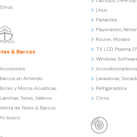
Laptops, Desktop
Otros
Linux
Parlantes
Playstation, Nint
Router, Modem
TV, LCD, Plasma, 
ates & Barcos
Windows Softwar
Accesorios
Acondicionadores
Barcos en Arriendo
Lavadoras, Secad
Botes y Motos Acuáticas
Refrigeradora
Lanchas, Yates, Veleros
Otros
Venta de Yates & Barcos
Yo busco