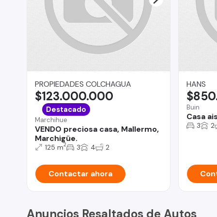
PROPIEDADES COLCHAGUA
HANS
$123.000.000
$850
Buin
Destacado
Casa ai
Marchihue
3
2
VENDO preciosa casa, Mallermo,
Marchigüe.
2
125 m
3
4
2
Contactar ahora
Cont
Anuncios Resaltados de Autos