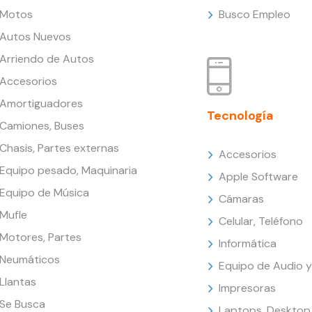
Motos
Busco Empleo
Autos Nuevos
Arriendo de Autos
Accesorios
Amortiguadores
Tecnología
Camiones, Buses
Chasis, Partes externas
Accesorios
Equipo pesado, Maquinaria
Apple Software
Equipo de Música
Cámaras
Mufle
Celular, Teléfono
Motores, Partes
Informática
Neumáticos
Equipo de Audio y
Llantas
Impresoras
Se Busca
Laptops, Desktop