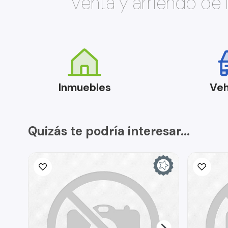
Venta y arriendo de
Inmuebles
Veh
Quizás te podría interesar...