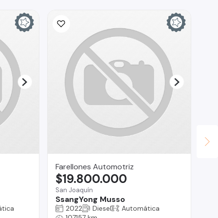
Farellones Automotriz
Ri
$19.800.000
$
San Joaquín
Rec
SsangYong Musso
To
tica
2022
Diesel
Automática
107157 km