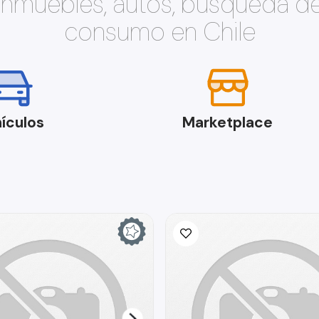
 inmuebles, autos, búsqueda d
consumo en Chile
ículos
Marketplace