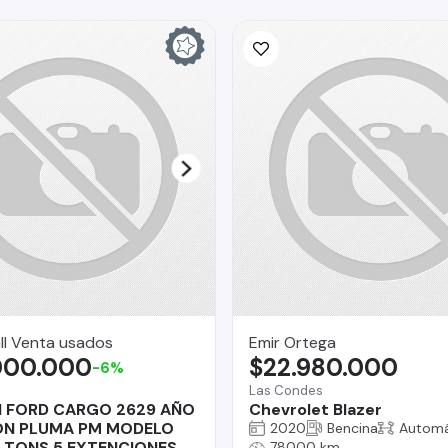
ll Venta usados
Emir Ortega
000.000
$22.980.000
-6%
Las Condes
 FORD CARGO 2629 AÑO
Chevrolet Blazer
ON PLUMA PM MODELO
2020
Bencina
Automá
10 TONS 5 EXTENCIONES
78000 km