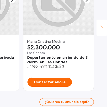
María Cristina Medina
Ur
$2.300.000
U
Las Condes
La 
 privada
Departamento en arriendo de 3
Ca
dorm. en Las Condes
TE
2
160 m
3
2
3
Contactar ahora
¿Quieres tu anuncio aquí?