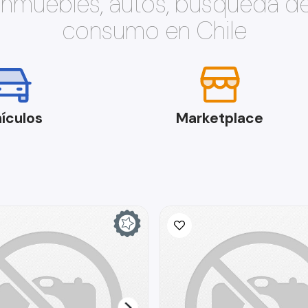
 inmuebles, autos, búsqueda d
consumo en Chile
ículos
Marketplace