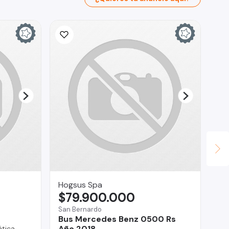
Hogsus Spa
Mu
$79.900.000
$
San Bernardo
Ma
Bus Mercedes Benz 0500 Rs
Ma
Año 2018
tica