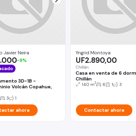
o Javier Neira
Yngrid Montoya
.000
UF2.890,00
-9%
Chillán
acado
Casa en venta de 6 dorm
Chillán
mento 3D-1B -
2
140 m
6
1
3
nio Volcán Copahue,
3
1
actar ahora
Contactar ahora