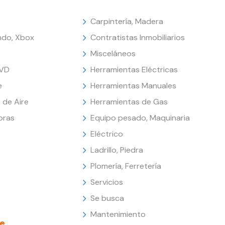
Carpintería, Madera
endo, Xbox
Contratistas Inmobiliarios
Misceláneos
DVD
Herramientas Eléctricas
e
Herramientas Manuales
 de Aire
Herramientas de Gas
oras
Equipo pesado, Maquinaria
Eléctrico
Ladrillo, Piedra
Plomería, Ferretería
Servicios
Se busca
Mantenimiento
e