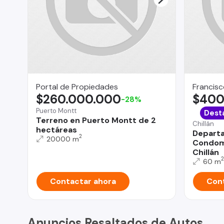
Portal de Propiedades
Francisc
$260.000.000
$400
-28%
Puerto Montt
Dest
Terreno en Puerto Montt de 2
Chillán
hectáreas
Departa
2
20000 m
Condomi
Chillán
2
60 m
Contactar ahora
Cont
Anuncios Resaltados de Autos