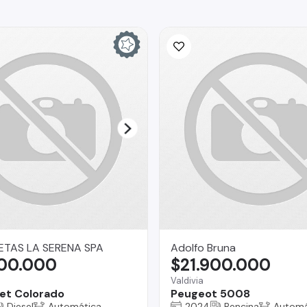
TAS LA SERENA SPA
Adolfo Bruna
900.000
$21.900.000
Valdivia
et Colorado
Peugeot 5008
Diesel
Automática
2024
Bencina
Automá