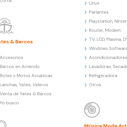
Otros
Linux
Parlantes
Playstation, Nint
Router, Modem
TV, LCD, Plasma, 
ates & Barcos
Windows Softwar
Accesorios
Acondicionadores
Barcos en Arriendo
Lavadoras, Secad
Botes y Motos Acuáticas
Refrigeradora
Lanchas, Yates, Veleros
Otros
Venta de Yates & Barcos
Yo busco
Música Moda Art