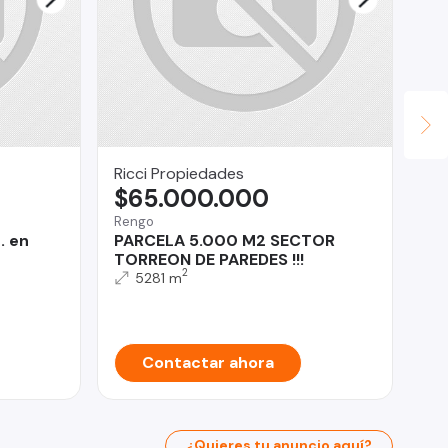
Ricci Propiedades
Ma
$65.000.000
U
Rengo
Vit
. en
PARCELA 5.000 M2 SECTOR
BA
TORREON DE PAREDES !!!
FA
2
ES
5281 m
Contactar ahora
¿Quieres tu anuncio aquí?