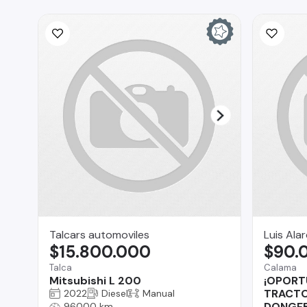
Talcars automoviles
Luis Ala
$15.800.000
$90.
Talca
Calama
Mitsubishi L 200
¡OPORT
TRACT
2022
Diesel
Manual
DONGFE
96000 km