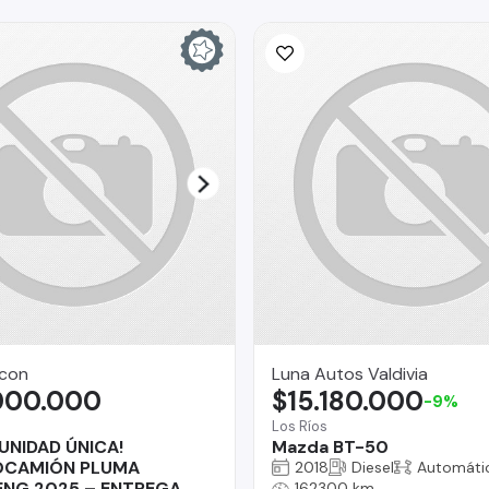
rcon
Luna Autos Valdivia
000.000
$15.180.000
-9%
Los Ríos
UNIDAD ÚNICA!
Mazda BT-50
OCAMIÓN PLUMA
2018
Diesel
Automáti
NG 2025 – ENTREGA
162300 km