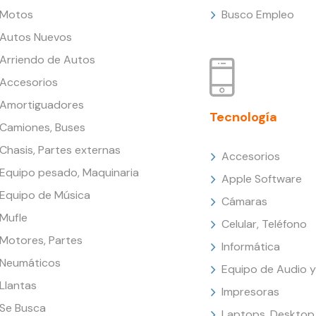
Motos
Busco Empleo
Autos Nuevos
Arriendo de Autos
Accesorios
Amortiguadores
Tecnología
Camiones, Buses
Chasis, Partes externas
Accesorios
Equipo pesado, Maquinaria
Apple Software
Equipo de Música
Cámaras
Mufle
Celular, Teléfono
Motores, Partes
Informática
Neumáticos
Equipo de Audio y
Llantas
Impresoras
Se Busca
Laptops, Desktop