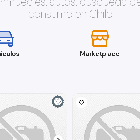
 inmuebles, autos, búsqueda d
consumo en Chile
ículos
Marketplace