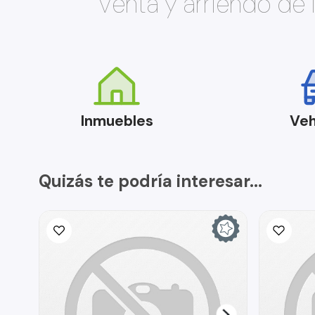
Venta y arriendo de
Inmuebles
Veh
Quizás te podría interesar...