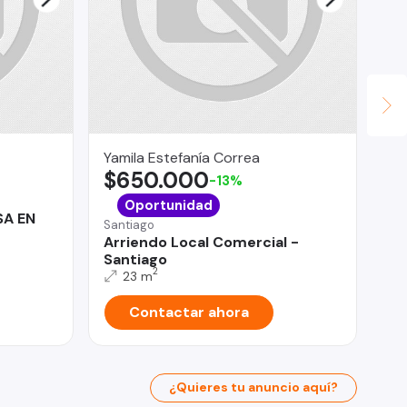
Yamila Estefanía Correa
Le
$650.000
$
-13%
San
Oportunidad
SA EN
Sa
Santiago
Te
Arriendo Local Comercial -
Santiago
2
23 m
Contactar ahora
¿Quieres tu anuncio aquí?