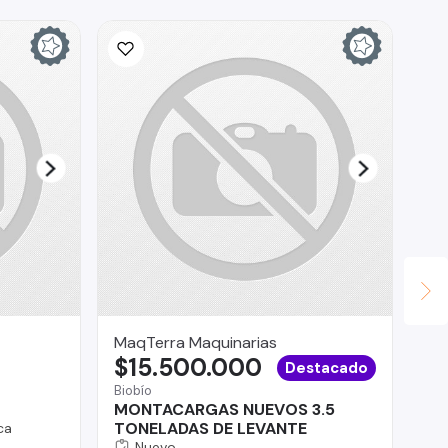
MaqTerra Maquinarias
RA
$15.500.000
$
Destacado
Biobío
MONTACARGAS NUEVOS 3.5
Pro
TONELADAS DE LEVANTE
ca
Ni
Nuevo