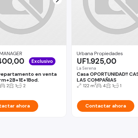
 MANAGER
Urbana Propiedades
400,00
UF1.925,00
Exclusivo
La Serena
Departamento en venta
Casa OPORTUNIDAD!! CA
rm+2B+1E+1Bod.
LAS COMPAÑIAS
2
2
1
2
122 m
4
1
1
actar ahora
Contactar ahora