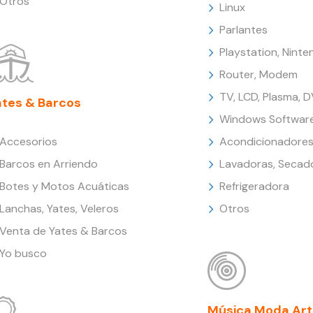
Otros
Linux
Parlantes
Playstation, Nint
Router, Modem
TV, LCD, Plasma, 
ates & Barcos
Windows Softwar
Accesorios
Acondicionadores
Barcos en Arriendo
Lavadoras, Secad
Botes y Motos Acuáticas
Refrigeradora
Lanchas, Yates, Veleros
Otros
Venta de Yates & Barcos
Yo busco
Música Moda Art