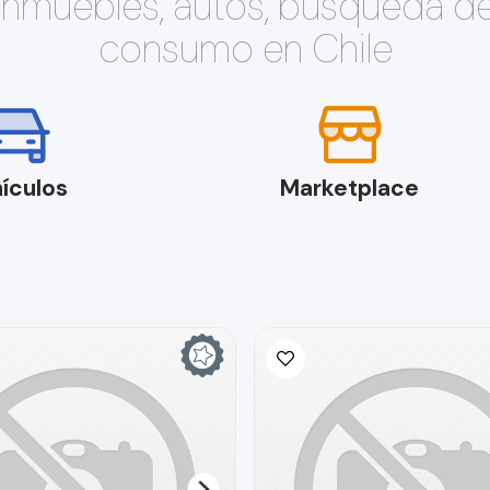
 inmuebles, autos, búsqueda d
consumo en Chile
ículos
Marketplace