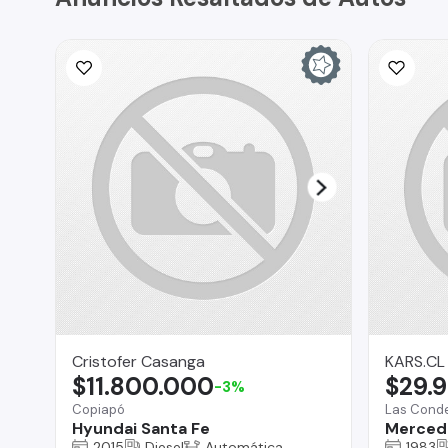
Cristofer Casanga
KARS.CL
$11.800.000
$29.
-3%
Copiapó
Las Cond
Hyundai Santa Fe
Merced
2015
Diesel
Automática
1983