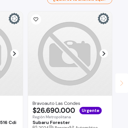
Bravoauto Las Condes
Ad
$26.690.000
$
Urgente
Región Metropolitana
Val
516 Cdi
Subaru Forester
Ch
2024
Bencina
Automática