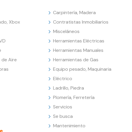
Carpintería, Madera
endo, Xbox
Contratistas Inmobiliarios
Misceláneos
DVD
Herramientas Eléctricas
e
Herramientas Manuales
 de Aire
Herramientas de Gas
oras
Equipo pesado, Maquinaria
Eléctrico
Ladrillo, Piedra
Plomería, Ferretería
Servicios
Se busca
Mantenimiento
e