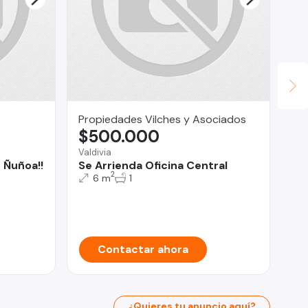
Propiedades Vilches y Asociados
Fa
$500.000
$
Valdivia
 Ñuñoa!!
Se Arrienda Oficina Central
San
2
6 m
1
Gr
co
Pe
Contactar ahora
¿Quieres tu anuncio aquí?