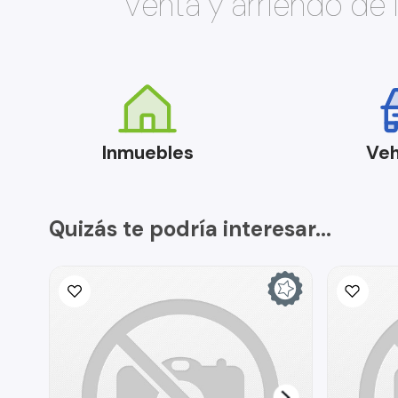
Venta y arriendo de
Inmuebles
Veh
Quizás te podría interesar...