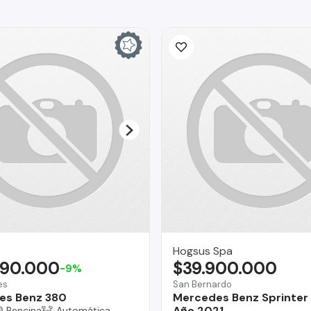
Hogsus Spa
990.000
$39.900.000
-9%
es
San Bernardo
es Benz 380
Mercedes Benz Sprinter 
Año 2021
Bencina
Automática