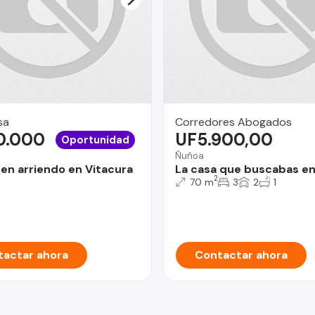
sa
Corredores Abogados
0.000
UF5.900,00
Oportunidad
Ñuñoa
en arriendo en Vitacura
La casa que buscabas en
2
70 m
3
2
1
actar ahora
Contactar ahora