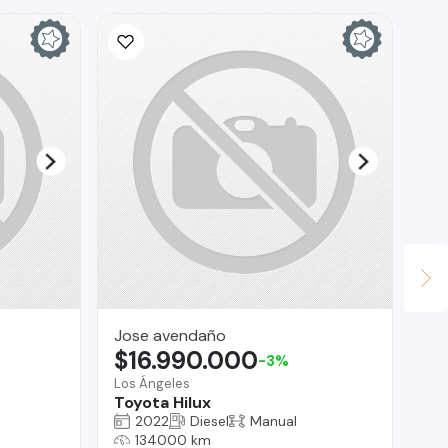
Jose avendaño
Au
$16.990.000
$
-3%
Los Ángeles
Co
Toyota Hilux
Ki
2022
Diesel
Manual
134000 km