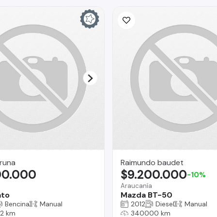
runa
Raimundo baudet
00.000
$9.200.000
-10%
Araucanía
ato
Mazda BT-50
Bencina
Manual
2012
Diesel
Manual
2 km
340000 km