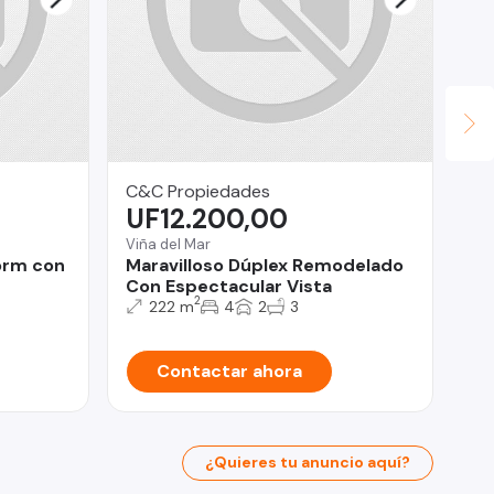
C&C Propiedades
Su
UF12.200,00
$
Viña del Mar
La 
orm con
Maravilloso Dúplex Remodelado
Pa
Con Espectacular Vista
La
2
222 m
4
2
3
Contactar ahora
¿Quieres tu anuncio aquí?