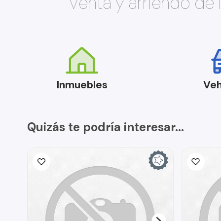
Venta y arriendo de
Inmuebles
Veh
Quizás te podría interesar...