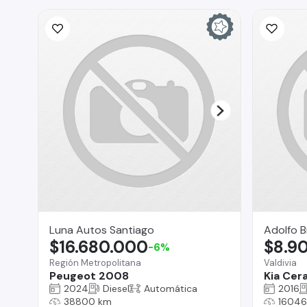
Luna Autos Santiago
Adolfo B
$16.680.000
$8.9
-6%
Región Metropolitana
Valdivia
Peugeot 2008
Kia Cer
2024
Diesel
Automática
2016
38800 km
16046