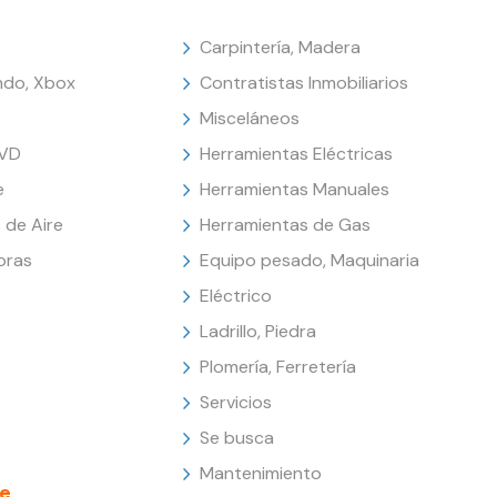
Carpintería, Madera
endo, Xbox
Contratistas Inmobiliarios
Misceláneos
DVD
Herramientas Eléctricas
e
Herramientas Manuales
 de Aire
Herramientas de Gas
oras
Equipo pesado, Maquinaria
Eléctrico
Ladrillo, Piedra
Plomería, Ferretería
Servicios
Se busca
Mantenimiento
e