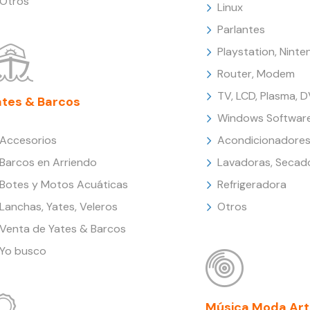
Otros
Linux
Parlantes
Playstation, Nint
Router, Modem
TV, LCD, Plasma, 
ates & Barcos
Windows Softwar
Accesorios
Acondicionadores
Barcos en Arriendo
Lavadoras, Secad
Botes y Motos Acuáticas
Refrigeradora
Lanchas, Yates, Veleros
Otros
Venta de Yates & Barcos
Yo busco
Música Moda Art