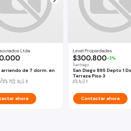
 Asociados Ltda
Level Propiedades
00.000
$300.800
-3%
Santiago
 arriendo de 7 dorm. en
San Diego 895 Depto 1 D
Terraza Piso 3
2
m
7
2
3
1
1
actar ahora
Contactar ahora