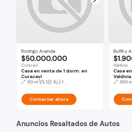
Rodrigo Aranda
Bofill y
$50.000.000
$1.9
Curacaví
Valdivia
Casa en venta de 1 dorm. en
Casa en
Curacaví
Valdivia
2
50 m
1
5
1
300 
Contactar ahora
Cont
Anuncios Resaltados de Autos