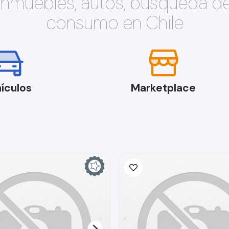
 inmuebles, autos, búsqueda d
consumo en Chile
ículos
Marketplace